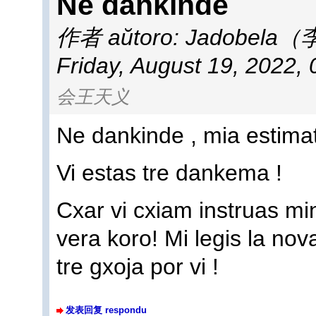
Ne dankinde
作者 aŭtoro:
Jadobela
Friday, August 19, 2022,
会王天义
Ne dankinde , mia estimat
Vi estas tre dankema !
Cxar vi cxiam instruas mi
vera koro! Mi legis la nov
tre gxoja por vi !
发表回复 respondu