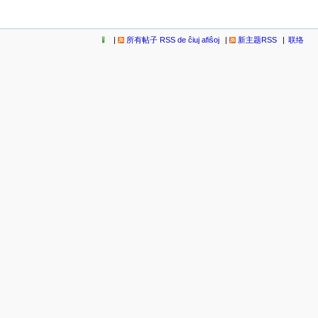
所有帖子 RSS de ĉiuj afiŝoj
新主题RSS
联络