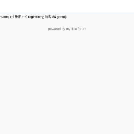
antoj (注册用户 0 registrintoj; 游客 50 gastoj)
powered by my little forum