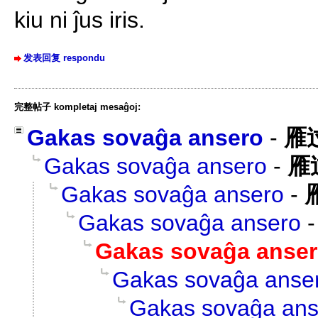
kiu ni ĵus iris.
发表回复 respondu
完整帖子 kompletaj mesaĝoj:
Gakas sovaĝa ansero
-
雁
Gakas sovaĝa ansero
-
雁
Gakas sovaĝa ansero
-
Gakas sovaĝa ansero
Gakas sovaĝa anse
Gakas sovaĝa anse
Gakas sovaĝa ans