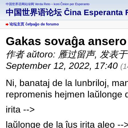
中国世界语网站绿网 Verda Reto – koni Ĉinion per Esperanto
中国世界语论坛 Ĉina Esperanta 
论坛主页 ĉefpaĝo de forumo
Gakas sovaĝa ansero
作者 aŭtoro: 雁过留声
,
发表于 af
September 12, 2022, 17:40
(
Ni, banataj de la lunbriloj, m
repromenis hejmen laŭlonge de 
irita -->
laŭlonge de la ĵus irita aleo --