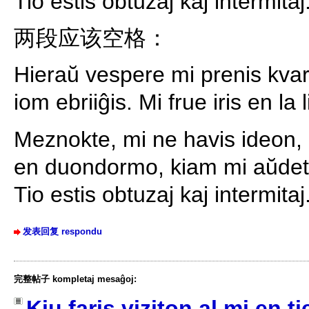
Tio estis obtuzaj kaj intermitaj
两段应该空格：
Hieraŭ vespere mi prenis kvar 
iom ebriiĝis. Mi frue iris en la l
Meznokte, mi ne havis ideon, 
en duondormo, kiam mi aŭdetis
Tio estis obtuzaj kaj intermitaj
发表回复 respondu
完整帖子 kompletaj mesaĝoj:
Kiu faris viziton al mi en 