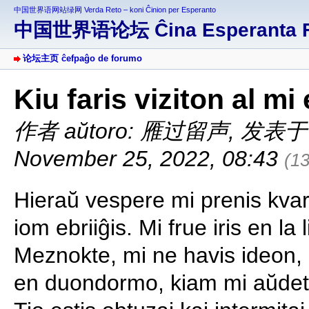
中国世界语网站绿网 Verda Reto – koni Ĉinion per Esperanto
中国世界语论坛 Ĉina Esperanta 
论坛主页 ĉefpaĝo de forumo
Kiu faris viziton al mi
作者 aŭtoro: 雁过留声
,
发表于 af
November 25, 2022, 08:43
(1
Hieraŭ vespere mi prenis kvar 
iom ebriiĝis. Mi frue iris en la l
Meznokte, mi ne havis ideon, 
en duondormo, kiam mi aŭdetis