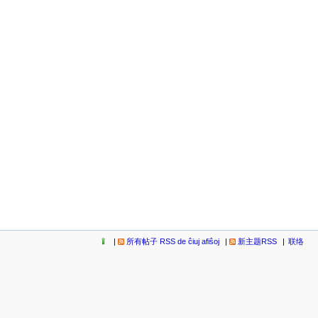
所有帖子 RSS de ĉiuj afiŝoj
新主题RSS
联络