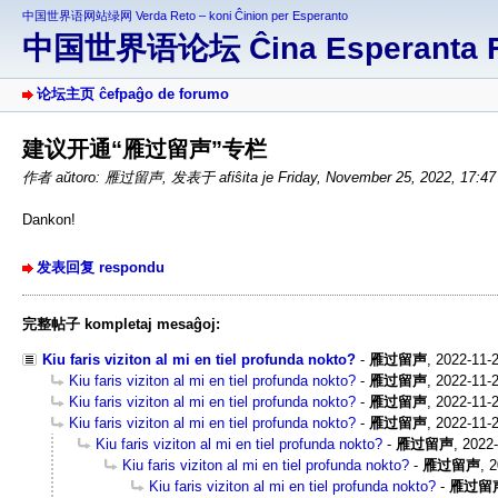
中国世界语网站绿网 Verda Reto – koni Ĉinion per Esperanto
中国世界语论坛 Ĉina Esperanta 
论坛主页 ĉefpaĝo de forumo
建议开通“雁过留声”专栏
作者 aŭtoro: 雁过留声
,
发表于 afiŝita je Friday, November 25, 2022, 17:4
Dankon!
发表回复 respondu
完整帖子 kompletaj mesaĝoj:
Kiu faris viziton al mi en tiel profunda nokto?
-
雁过留声
,
2022-11-
Kiu faris viziton al mi en tiel profunda nokto?
-
雁过留声
,
2022-11-2
Kiu faris viziton al mi en tiel profunda nokto?
-
雁过留声
,
2022-11-2
Kiu faris viziton al mi en tiel profunda nokto?
-
雁过留声
,
2022-11-2
Kiu faris viziton al mi en tiel profunda nokto?
-
雁过留声
,
2022-
Kiu faris viziton al mi en tiel profunda nokto?
-
雁过留声
,
2
Kiu faris viziton al mi en tiel profunda nokto?
-
雁过留