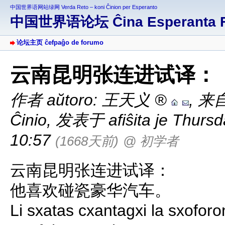
中国世界语网站绿网 Verda Reto – koni Ĉinion per Esperanto
中国世界语论坛 Ĉina Esperanta 
论坛主页 ĉefpaĝo de forumo
云南昆明张连进试译：
作者 aŭtoro:
王天义
,
来自
Ĉinio
,
发表于 afiŝita je Thursda
10:57
(1668天前)
@ 初学者
云南昆明张连进试译：
他喜欢碰瓷豪华汽车。
Li sxatas cxantagxi la sxofor