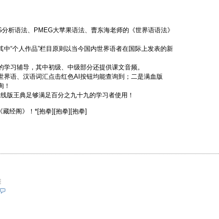
AG分析语法、PMEG大苹果语法、曹东海老师的《世界语语法》
其中“个人作品”栏目原则以当今国内世界语者在国际上发表的新
的学习辅导，其中初级、中级部分还提供课文音频。
的世界语、汉语词汇点击红色AI按钮均能查询到；二是满血版
询！
在线版王典足够满足百分之九十九的学习者使用！
阁》！*[抱拳][抱拳][抱拳]