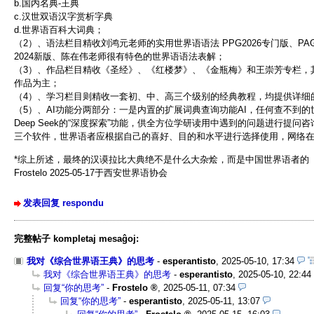
b.国内名典-王典
c.汉世双语汉字赏析字典
d.世界语百科大词典；
（2）、语法栏目精收刘鸿元老师的实用世界语语法 PPG2026专门版、P
2024新版、陈在伟老师很有特色的世界语语法表解；
（3）、作品栏目精收《圣经》、《红楼梦》、《金瓶梅》和王崇芳专栏，
作品为主；
（4）、学习栏目则精收一套初、中、高三个级别的经典教程，均提供详细
（5）、AI功能分两部分：一是内置的扩展词典查询功能AI，任何查不到
Deep Seek的“深度探索”功能，供全方位学研读用中遇到的问题进行提问咨
三个软件，世界语者应根据自己的喜好、目的和水平进行选择使用，网络
*综上所述，最终的汉谟拉比大典绝不是什么大杂烩，而是中国世界语者的《藏经
Frostelo 2025-05-17于西安世界语协会
发表回复 respondu
完整帖子 kompletaj mesaĝoj:
我对《综合世界语王典》的思考
-
esperantisto
,
2025-05-10, 17:34
我对《综合世界语王典》的思考
-
esperantisto
,
2025-05-10, 22:44
回复“你的思考”
-
Frostelo
,
2025-05-11, 07:34
回复“你的思考”
-
esperantisto
,
2025-05-11, 13:07