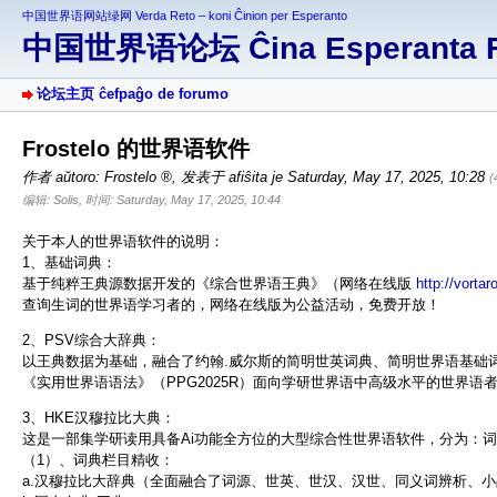
中国世界语网站绿网 Verda Reto – koni Ĉinion per Esperanto
中国世界语论坛 Ĉina Esperanta 
论坛主页 ĉefpaĝo de forumo
Frostelo 的世界语软件
作者 aŭtoro:
Frostelo
,
发表于 afiŝita je Saturday, May 17, 2025, 10:28
(
编辑: Solis, 时间: Saturday, May 17, 2025, 10:44
关于本人的世界语软件的说明：
1、基础词典：
基于纯粹王典源数据开发的《综合世界语王典》（网络在线版
http://vortar
查询生词的世界语学习者的，网络在线版为公益活动，免费开放！
2、PSV综合大辞典：
以王典数据为基础，融合了约翰.威尔斯的简明世英词典、简明世界语基础词汇
《实用世界语语法》（PPG2025R）面向学研世界语中高级水平的世界语
3、HKE汉穆拉比大典：
这是一部集学研读用具备Ai功能全方位的大型综合性世界语软件，分为：词
（1）、词典栏目精收：
a.汉穆拉比大辞典（全面融合了词源、世英、世汉、汉世、同义词辨析、小品词