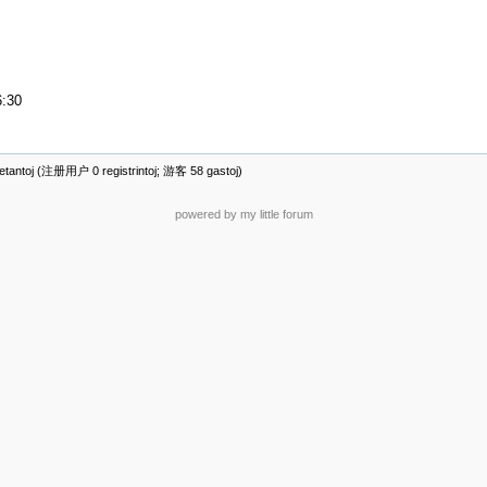
6:30
antoj (注册用户 0 registrintoj; 游客 58 gastoj)
powered by my little forum