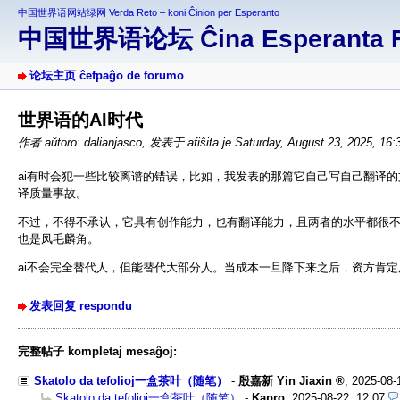
中国世界语网站绿网 Verda Reto – koni Ĉinion per Esperanto
中国世界语论坛 Ĉina Esperanta 
论坛主页 ĉefpaĝo de forumo
世界语的AI时代
作者 aŭtoro: dalianjasco
,
发表于 afiŝita je Saturday, August 23, 2025, 16
ai有时会犯一些比较离谱的错误，比如，我发表的那篇它自己写自己翻译的
译质量事故。
不过，不得不承认，它具有创作能力，也有翻译能力，且两者的水平都很
也是凤毛麟角。
ai不会完全替代人，但能替代大部分人。当成本一旦降下来之后，资方肯
发表回复 respondu
完整帖子 kompletaj mesaĝoj:
Skatolo da tefolioj一盒茶叶（随笔）
-
殷嘉新 Yin Jiaxin
,
2025-08-
Skatolo da tefolioj一盒茶叶（随笔）
-
Kapro
,
2025-08-22, 12:07