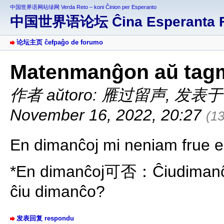
中国世界语网站绿网 Verda Reto – koni Ĉinion per Esperanto
中国世界语论坛 Ĉina Esperanta 
论坛主页 ĉefpaĝo de forumo
Matenmanĝon aŭ tag
作者 aŭtoro: 雁过留声
,
发表于 af
November 16, 2022, 20:27
(1
En dimanĉoj mi neniam frue ell
*En dimanĉoj可否：Ĉiudimanĉ
ĉiu dimanĉo?
发表回复 respondu