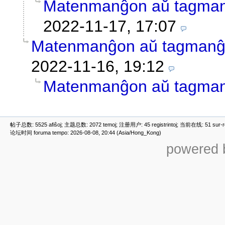
Matenmanĝon aŭ tagma
2022-11-17, 17:07
Matenmanĝon aŭ tagman
2022-11-16, 19:12
Matenmanĝon aŭ tagma
帖子总数: 5525 afiŝoj; 主题总数: 2072 temoj; 注册用户: 45 registrintoj; 当前在线: 51 sur-ret
论坛时间 foruma tempo: 2026-08-08, 20:44 (Asia/Hong_Kong)
powered b