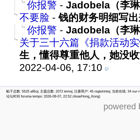
你报警
-
Jadobela（李
不要脸
-
钱的财务明细写出
你报警
-
Jadobela（李
关于三十六篇《捐款活动实
生，懂得尊重他人，她没收
2022-04-06, 17:10
帖子总数: 5525 afiŝoj; 主题总数: 2072 temoj; 注册用户: 45 registrintoj; 当前在线: 34 sur-ret
论坛时间 foruma tempo: 2026-08-07, 22:52 (Asia/Hong_Kong)
powered b