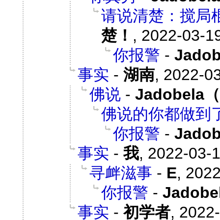
请说清楚：搅局
楚！
,
2022-03-19
你报警
-
Jado
事实
-
湖南
,
2022-03
佛说
-
Jadobel
佛说的你都做到
你报警
-
Jado
事实
-
我
,
2022-03-1
寻衅滋事
-
E
,
2022
你报警
-
Jadob
事实
-
初学者
,
2022-