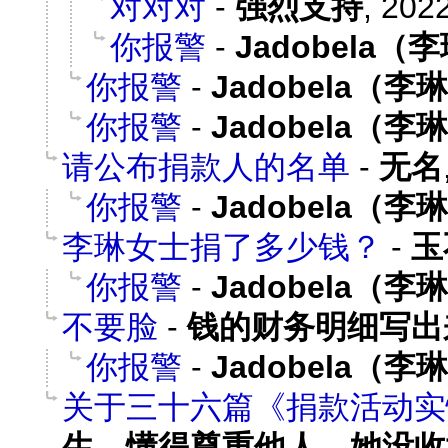
对对对
-
强烈支持
,
2022
你报警
-
Jadobela（
你报警
-
Jadobela（李
你报警
-
Jadobela（李
请公布捐款人的名单
-
无名
你报警
-
Jadobela（李
李琳女士捐了多少钱？
-
玉
你报警
-
Jadobela（李
不要脸
-
钱的财务明细写出
你报警
-
Jadobela（李
关于三十六篇《捐款活动实
生，懂得尊重他人，她没收