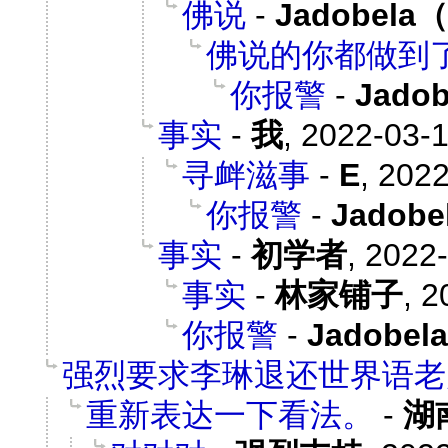
佛说
-
Jadobel
佛说的你都做到
你报警
-
Jado
事实
-
我
,
2022-03-1
寻衅滋事
-
E
,
2022
你报警
-
Jadob
事实
-
初学者
,
2022-
事实
-
林家铺子
,
2
你报警
-
Jadobe
强烈要求李琳退还世界语老
重新表达一下看法。
-
湖