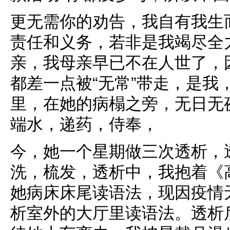
更无需你的劝告，我自有我生
责任和义务，若非是我竭尽全
亲，我母亲早已不在人世了，
都差一点被“无常”带走，是我
里，在她的病榻之旁，无日无
端水，递药，侍奉，
今，她一个星期做三次透析，
洗，梳发，透析中，我抱着《
她病床床尾读语法，现因疫情
析室外的大厅里读语法。透析