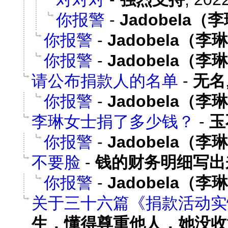
你报警
-
Jadobela（
你报警
-
Jadobela（李
你报警
-
Jadobela（李
请公布捐款人的名单
-
无名
你报警
-
Jadobela（李
李琳女士捐了多少钱？
-
玉
你报警
-
Jadobela（李
不要脸
-
钱的财务明细写出
你报警
-
Jadobela（李
关于三十六篇《捐款活动实
生，懂得尊重他人，她没收