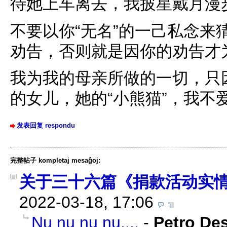
待她上车离去，我披星戴月漫
不要以你“无名”的一己私念来
劝告，否则就是因你的劝告才
我为我的母亲所做的一切，只
的女儿，她的“小熊猫”，我不
发表回复 respondu
完整帖子 kompletaj mesaĝoj:
关于三十六篇《捐款活动实
2022-03-18, 17:06
Nu nu nu nu....
-
Petro De