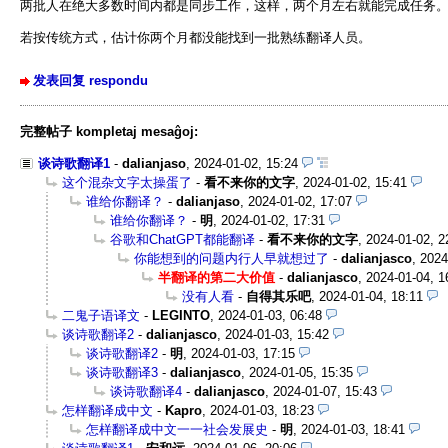
两批人在绝大多数时间内都是同步工作，这样，两个月左右就能完成任务
若按传统方式，估计你两个月都没能找到一批熟练翻译人员。
发表回复 respondu
完整帖子 kompletaj mesaĝoj:
谈诗歌翻译1
-
dalianjaso
,
2024-01-02, 15:24
这个混杂文字太操蛋了
-
看不来你的文字
,
2024-01-02, 15:41
谁给你翻译？
-
dalianjaso
,
2024-01-02, 17:07
谁给你翻译？
-
明
,
2024-01-02, 17:31
谷歌和ChatGPT都能翻译
-
看不来你的文字
,
2024-01-02, 2
你能想到的问题内行人早就想过了
-
dalianjasco
,
2024
半翻译的第二大价值
-
dalianjasco
,
2024-01-04, 1
没有人看
-
自得其乐吧
,
2024-01-04, 18:11
二鬼子语译文
-
LEGINTO
,
2024-01-03, 06:48
谈诗歌翻译2
-
dalianjasco
,
2024-01-03, 15:42
谈诗歌翻译2
-
明
,
2024-01-03, 17:15
谈诗歌翻译3
-
dalianjasco
,
2024-01-05, 15:35
谈诗歌翻译4
-
dalianjasco
,
2024-01-07, 15:43
怎样翻译成中文
-
Kapro
,
2024-01-03, 18:23
怎样翻译成中文一一社会发展史
-
明
,
2024-01-03, 18:41