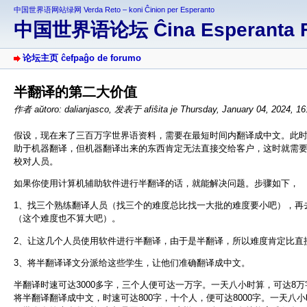
中国世界语网站绿网 Verda Reto – koni Ĉinion per Esperanto
中国世界语论坛 Ĉina Esperanta 
论坛主页 ĉefpaĝo de forumo
半翻译的第二大价值
作者 aŭtoro: dalianjasco
,
发表于 afiŝita je Thursday, January 04, 2024, 1
假设，现在来了三百万字世界语资料，需要在最短时间内翻译成中文。此
助于机器翻译，但机器翻译出来的东西肯定无法直接交给客户，这时就需
校对人员。
如果你使用计算机辅助软件进行半翻译的话，就能解决问题。步骤如下，
1、找三个熟练翻译人员（找三个的难度总比找一大批的难度要小吧），再
（这个难度也不算大吧）。
2、让这几个人员使用软件进行半翻译，由于是半翻译，所以难度肯定比直
3、将半翻译译文分派给这些学生，让他们准确翻译成中文。
半翻译时速可达3000多字，三个人便可达一万字。一天八小时算，可达8万
将半翻译翻译成中文，时速可达800字，十个人，便可达8000字。一天八