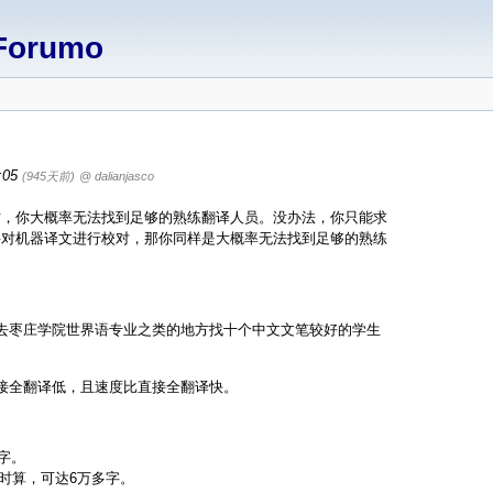
Forumo
6:05
(945天前)
@ dalianjasco
时，你大概率无法找到足够的熟练翻译人员。没办法，你只能求
要对机器译文进行校对，那你同样是大概率无法找到足够的熟练
去枣庄学院世界语专业之类的地方找十个中文文笔较好的学生
接全翻译低，且速度比直接全翻译快。
字。
小时算，可达6万多字。