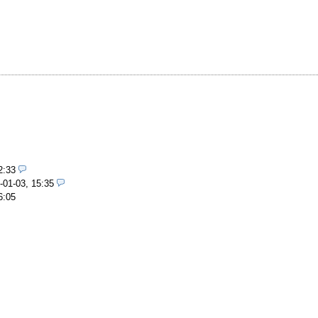
。
2:33
-01-03, 15:35
6:05