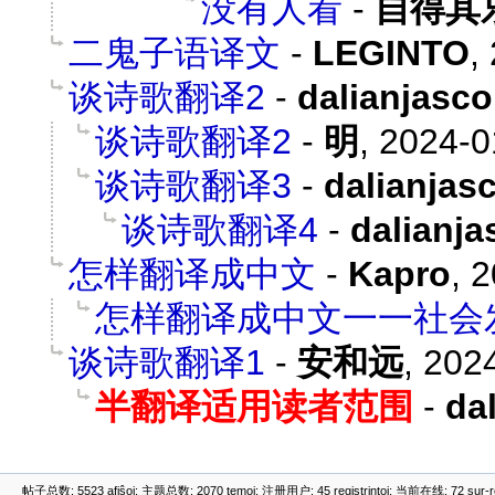
没有人看
-
自得其
二鬼子语译文
-
LEGINTO
,
谈诗歌翻译2
-
dalianjasco
谈诗歌翻译2
-
明
,
2024-0
谈诗歌翻译3
-
dalianjas
谈诗歌翻译4
-
dalianja
怎样翻译成中文
-
Kapro
,
2
怎样翻译成中文一一社会
谈诗歌翻译1
-
安和远
,
2024
半翻译适用读者范围
-
da
帖子总数: 5523 afiŝoj; 主题总数: 2070 temoj; 注册用户: 45 registrintoj; 当前在线: 72 sur-ret