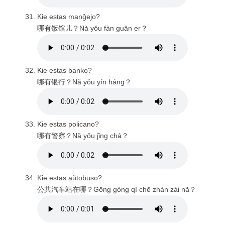
Kie estas manĝejo?
哪有饭馆儿？Nǎ yǒu fàn guǎn er？
Kie estas banko?
哪有银行？Nǎ yǒu yín háng？
Kie estas policano?
哪有警察？Nǎ yǒu jǐng chá？
Kie estas aŭtobuso?
公共汽车站在哪？Gōng gòng qì chē zhàn zài nǎ？