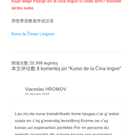
Kiujn aliajn frazojn en la ĉina lingvo vi volas lerni? bonvole
skribu sube.
用世界语教老外说汉语
Konu la Ĉinan Lingvon
阅读次数 20.998 legintoj
本文评论数 8 komentoj pri “
Kurso de la Ĉina lingvo
”
Viaceslav HROMOV
20 Januaro 2018
Lau mi,via nuna transkribado bone taugas,c’ar g’ estas
uzata en c’iuj g’eneralaj lernolibroj,Krome,ne c’iuj
konas uzi esperanton perfekte.Por mi persone.tiu
metodo proponita de vi bone taugas por europanoj.