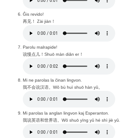
Ĝis revido!
再见！ Zài jiàn！
Parolu malrapide!
说慢点儿！Shuō màn diǎn er！
Mi ne parolas la ĉinan lingvon.
我不会说汉语。Wǒ bù huì shuō hàn yǔ。
Mi parolas la anglan lingvon kaj Esperanton.
我说英语和世界语。Wǒ shuō yīng yǔ hé shì jiè yǔ.