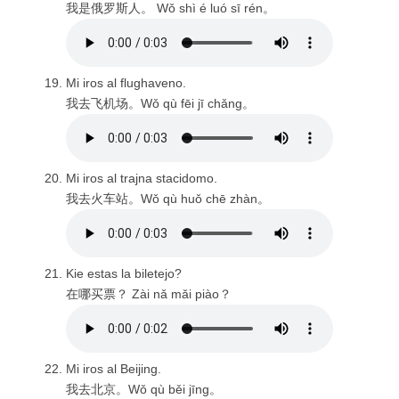
我是俄罗斯人。 Wǒ shì é luó sī rén。
Mi iros al flughaveno.
我去飞机场。Wǒ qù fēi jī chǎng。
Mi iros al trajna stacidomo.
我去火车站。Wǒ qù huǒ chē zhàn。
Kie estas la biletejo?
在哪买票？ Zài nǎ mǎi piào？
Mi iros al Beijing.
我去北京。Wǒ qù běi jīng。