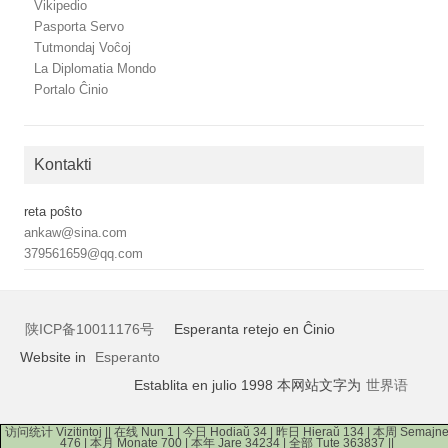
Vikipedio
Pasporta Servo
Tutmondaj Voĉoj
La Diplomatia Mondo
Portalo Ĉinio
Kontakti
reta poŝto
ankaw@sina.com
379561659@qq.com
陕ICP备10011176号
Esperanta retejo en Ĉinio
Website in
Esperanto
Establita en julio 1998 本网站文字为
世界语
访问统计 Vizitintoj || 在线 Nun 1 | 今日 Hodiaŭ 34 | 昨日 Hieraŭ 134 | 本周 Semajn
476 | 本月 Monate 700 | 本年 Jare 34234 | 全部 Tute 363837 ||