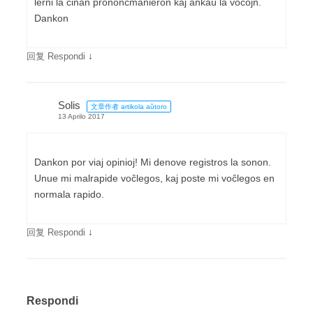
lerni la ĉinan prononcmanieron kaj ankaù la voĉojn.
Dankon
↓
回复 Respondi
Solis
文章作者 artikola aŭtoro
13 Aprilo 2017
Dankon por viaj opinioj! Mi denove registros la sonon.
Unue mi malrapide voĉlegos, kaj poste mi voĉlegos en
normala rapido.
↓
回复 Respondi
Respondi