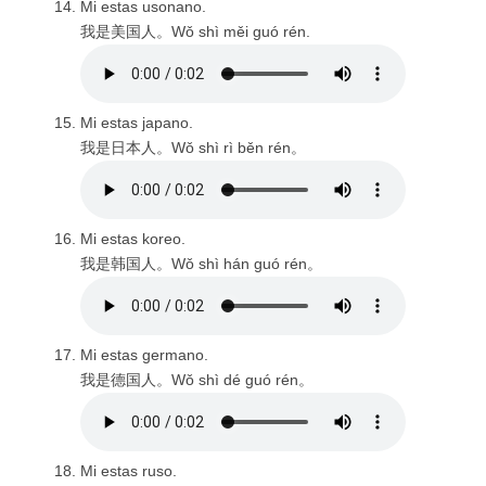
Mi estas usonano.
我是美国人。Wǒ shì měi guó rén.
Mi estas japano.
我是日本人。Wǒ shì rì běn rén。
Mi estas koreo.
我是韩国人。Wǒ shì hán guó rén。
Mi estas germano.
我是德国人。Wǒ shì dé guó rén。
Mi estas ruso.