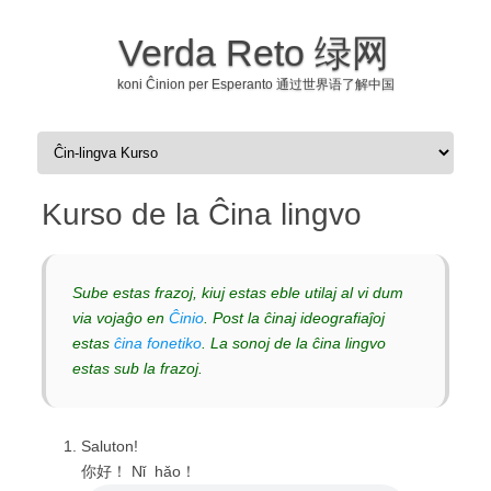
Verda Reto 绿网
koni Ĉinion per Esperanto 通过世界语了解中国
Skip to content
Kurso de la Ĉina lingvo
Sube estas frazoj, kiuj estas eble utilaj al vi dum
via vojaĝo en
Ĉinio
. Post la ĉinaj ideografiaĵoj
estas
ĉina fonetiko
. La sonoj de la ĉina lingvo
estas sub la frazoj.
Saluton!
你好！ Nǐ hǎo！