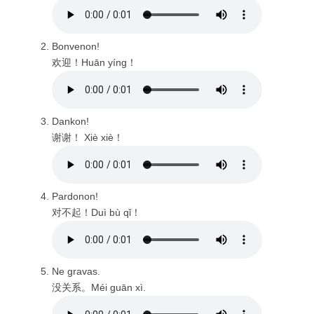
Bonvenon!
欢迎！Huān yíng！
Dankon!
谢谢！ Xiè xiè！
Pardonon!
对不起！Duì bù qǐ！
Ne gravas.
没关系。Méi guān xì.