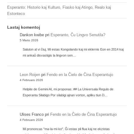
Esperanto: Historio kaj Kulturo, Fiasko kaj Atingo, Realo kaj
Estonteco
Lastaj komentoj
Dankon kwibe
pri
Esperanto, Ĉu Lingvo Senutila?
5 Marto 2026
Saluton al vi ĉiuj, Mi estas Kongolando kaj mi eklernis Eon en 2014 kaj
mi ankaŭ disvastigis la lingvon sen…
Leon Roijen
pri
Fendo en la Ĉielo de Ĉina Esperantujo
4 Februaro 2026
Helpite de Gemini AI, mi proponas: ## La Universala Regulo de
Esperanta Silabigo Por silabigi ajnan vorton, apliku tiun ĉi…
Ulises Franco
pri
Fendo en la Ĉielo de Ĉina Esperantujo
4 Februaro 2026
Mi prononcas "ma-la-mi-ko". Ĝi estas pli flua kaj ne ekzistas