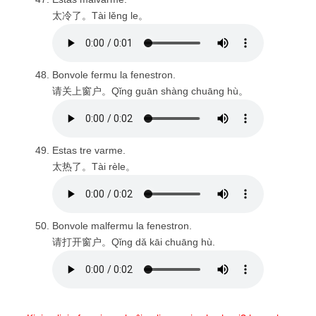
太冷了。Tài lěng le。
Bonvole fermu la fenestron.
请关上窗户。Qǐng guān shàng chuāng hù。
Estas tre varme.
太热了。Tài rèle。
Bonvole malfermu la fenestron.
请打开窗户。Qǐng dǎ kāi chuāng hù.