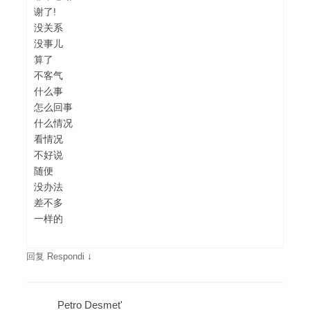
谢了!
没关系
没事儿
算了
不客气
什么事
怎么回事
什么情况
看情况
不好说
随便
没办法
差不多
一样的
↓
回复 Respondi
Petro Desmet'