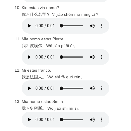
Kio estas via nomo?
你叫什么名字？ Nǐ jiào shén me míng zì？
Mia nomo estas Pierre.
我叫皮埃尔。Wǒ jiào pí āi ěr。
Mi estas franco.
我是法国人。 Wǒ shì fà guó rén。
Mia nomo estas Smith.
我叫史密斯。 Wǒ jiào shǐ mì sī。