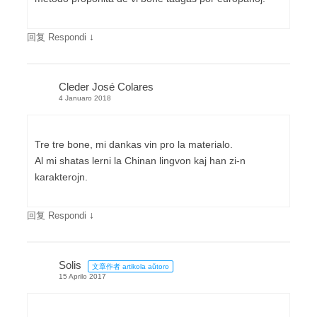
↓
回复 Respondi
Cleder José Colares
4 Januaro 2018
Tre tre bone, mi dankas vin pro la materialo.
Al mi shatas lerni la Chinan lingvon kaj han zi-n
karakterojn.
↓
回复 Respondi
Solis
文章作者 artikola aŭtoro
15 Aprilo 2017