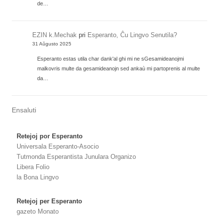
de…
EZIN k.Mechak
pri
Esperanto, Ĉu Lingvo Senutila?
31 Aŭgusto 2025
Esperanto estas utila char dank'al ghi mi ne sGesamideanojmi
malkovris multe da gesamideanojn sed ankaù mi partoprenis al multe
da…
Ensaluti
Retejoj por Esperanto
Universala Esperanto-Asocio
Tutmonda Esperantista Junulara Organizo
Libera Folio
la Bona Lingvo
Retejoj per Esperanto
gazeto Monato