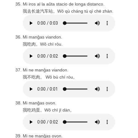
Mi iros al la aŭta stacio de longa distanco.
我去长途汽车站。Wǒ qù cháng tú qì chē zhàn.
Mi manĝas viandon.
我吃肉。Wǒ chī ròu.
Mi ne manĝas viandon.
我不吃肉。 Wǒ bù chī ròu。
Mi manĝas ovon.
我吃鸡蛋。Wǒ chī jī dàn。
Mi ne manĝas ovon.