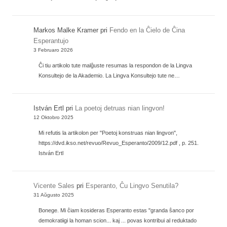
Markos Malke Kramer
pri
Fendo en la Ĉielo de Ĉina
Esperantujo
3 Februaro 2026
Ĉi tiu artikolo tute malĝuste resumas la respondon de la Lingva
Konsultejo de la Akademio. La Lingva Konsultejo tute ne…
István Ertl
pri
La poetoj detruas nian lingvon!
12 Oktobro 2025
Mi refutis la artikolon per "Poetoj konstruas nian lingvon",
https://dvd.ikso.net/revuo/Revuo_Esperanto/2009/12.pdf , p. 251.
István Ertl
Vicente Sales
pri
Esperanto, Ĉu Lingvo Senutila?
31 Aŭgusto 2025
Bonege. Mi ĉiam kosideras Esperanto estas "granda ŝanco por
demokratiigi la homan scion... kaj ... povas kontribui al reduktado