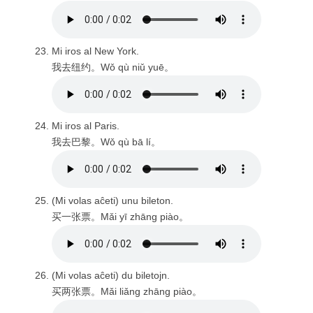
Mi iros al New York.
我去纽约。Wǒ qù niǔ yuē。
Mi iros al Paris.
我去巴黎。Wǒ qù bā lí。
(Mi volas aĉeti) unu bileton.
买一张票。Mǎi yī zhāng piào。
(Mi volas aĉeti) du biletojn.
买两张票。Mǎi liǎng zhāng piào。