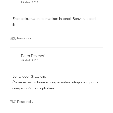
29 Marto 2017
Ekde dekunua frazo mankas la tonoj! Bonvolu aldoni
ilin!
↓
回复 Respondi
Petro Desmet'
26 Marto 2017
Bona ideo! Gratulojn.
Ĉu ne estas pli bone uzi esperantan ortografion por la
ĉinaj sonoj? Estus pli klare!
↓
回复 Respondi