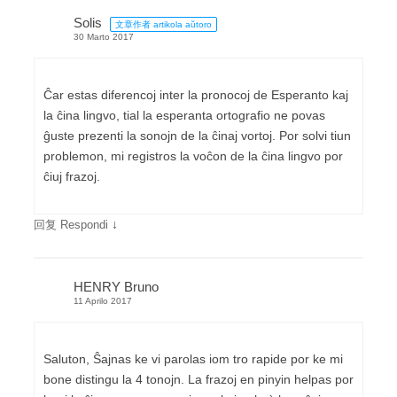
Solis
文章作者 artikola aŭtoro
30 Marto 2017
Ĉar estas diferencoj inter la pronocoj de Esperanto kaj
la ĉina lingvo, tial la esperanta ortografio ne povas
ĝuste prezenti la sonojn de la ĉinaj vortoj. Por solvi tiun
problemon, mi registros la voĉon de la ĉina lingvo por
ĉiuj frazoj.
↓
回复 Respondi
HENRY Bruno
11 Aprilo 2017
Saluton, Ŝajnas ke vi parolas iom tro rapide por ke mi
bone distingu la 4 tonojn. La frazoj en pinyin helpas por