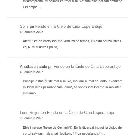
miskompreno. Mi opinias ke "mal-a-mi-ko" funkcias por fari emfazon.
Ekzemple…
Solis
pri
Fendo en la Ĉielo de Ĉina Esperantujo
4 Februaro 2026
Atentu: ke en vortoj kiel maLAmi, mi ne temas, ĉu estu paŭzo inter L
kaj A. Mi diskutas pri tio,…
Anattaŝunjatulo
pri
Fendo en la Ĉielo de Ĉina Esperantujo
4 Februaro 2026
Principe estas ĝuste mal-a-mi-ko, mal-am-o, mal-sci-anto. Kvankam
mi kiam diras pli radide *mal-amo*, tio sonas iom kiel ma-la-mo inter
mal-amo,…
Leon Roijen
pri
Fendo en la Ĉielo de Ĉina Esperantujo
3 Februaro 2026
Eble interese (helpe de Gemini AI): En la diversaj lingvoj, la disigo de
vortoj sekvas malsamajn logikojn: * **La nederlanda:**…