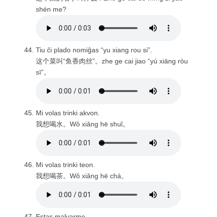
shén me?
Tiu ĉi plado nomiĝas “yu xiang rou si”.
这个菜叫“鱼香肉丝”。zhe ge cai jiao “yú xiāng ròu
sī”。
Mi volas trinki akvon.
我想喝水。Wǒ xiǎng hē shuǐ。
Mi volas trinki teon.
我想喝茶。Wǒ xiǎng hē chá。
Estas malvarme.