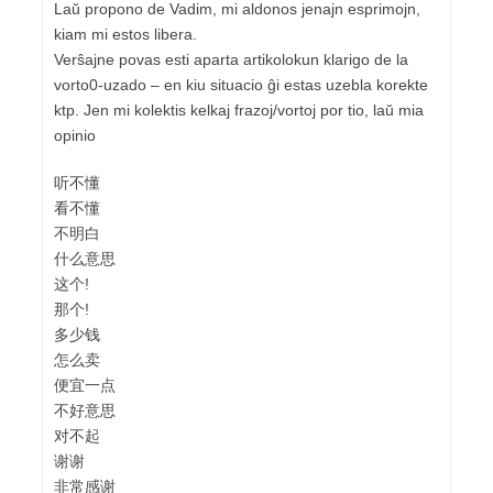
Laŭ propono de Vadim, mi aldonos jenajn esprimojn,
kiam mi estos libera.
Verŝajne povas esti aparta artikolokun klarigo de la
vorto0-uzado – en kiu situacio ĝi estas uzebla korekte
ktp. Jen mi kolektis kelkaj frazoj/vortoj por tio, laŭ mia
opinio
听不懂
看不懂
不明白
什么意思
这个!
那个!
多少钱
怎么卖
便宜一点
不好意思
对不起
谢谢
非常感谢