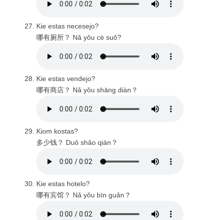
Kie estas necesejo?
哪有厕所？ Nǎ yǒu cè suǒ?
Kie estas vendejo?
哪有商店？ Nǎ yǒu shāng diàn？
Kiom kostas?
多少钱？ Duō shǎo qián？
Kie estas hotelo?
哪有宾馆？ Nǎ yǒu bīn guǎn？