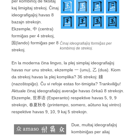
per kombinoj de fiksitaj
kaj limigitaj strekoj. Ĉinaj
ideografigaĵoj havas 8
bazajn strekojn.
Ekzemple, 中 (centra)
formiĝas per 4 strekoj,
国(lando) formiĝas per 8
Ĉinaj ideografiaĵoj formiĝas per
kombinoj de strekoj.
strekoj.
En la moderna ĉina lingvo, la plej simplaj ideografiaĵoj
havas nur unu streko, ekzemple 一 (unu), 乙 (dua). Kiom
da strekoj havas la plej komplika? 36 strekoj: 齉
(nazoŝtopiĝo). Ĉu vi refoje estas for-timigita? Trankviliĝu!
Aktuale ĉinaj ideografiaĵoj averaĝe havas ĉirkaŭ 8 strekojn.
Ekzemple, 世界语 (Esperanto) respektive havas 5, 9, 9
strekojn, 春夏秋冬 (printempo, somero, aŭtuno kaj vintro)
respektive havas 9, 10, 9 kaj 5 strekojn.
Due, multaj ideografaĵoj
kombiniĝas per aliaj