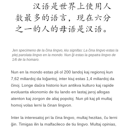
Jen specimeno de la ĉina lingvo, kiu signifas: La ĉina lingvo estas la
plej parolata lingvo en la mondo. Nun ĝi estas la gepatra lingvo de
1/6 de la homaro.
Nun en la mondo estas pli ol 200 landoj kaj regionoj kun
7,62 miliardoj da loĝantoj, inter kiuj estas 1,4 miliardoj da
ĉinoj. Longe daŭra historio kun antikva kulturo kaj rapide
evoluanta ekonomio de tiu lando en lastaj jaroj allogas
atenton kaj zorgon de aliaj popoloj. Nun pli kaj pli multaj
homoj volas lerni la ĉinan lingvon.
Inter la interesatoj pri la ĉina lingvo, multaj hezitas, ĉu lerni
ĝin. Timigas ilin la malfacileco de tiu lingvo. Multaj opinias,