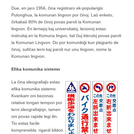
Due, en jaro 1956, ĉina registraro ek-popularigis
Putonghua, la komunan lingvon por ĉinoj. Laŭ enketo,
ĉirkakaŭ 80% de ĉinoj povas paroli la Komunan
lingvon. En lernejoj kaj universitatoj, lecionoj estas
instruitaj en la Komuna lingvo, tial ĉiuj kleruloj povas paroli
la Komunan Lingvon. Do por komunikiĝi kun plejparto de
ĉinoj, sufiĉas lerni kaj paroli nur unu lingvon, nome la
Komunan lingvon.
E
fika komunika sistemo
La ĉina ideografiaĵo estas
efika komunika sistemo.
Kvankam oni bezonas
relative longan tempon por
lerni ideografiaĵojn, tamen
oni povas rapide legi ilin.
Tio estas facile
komprenebla: rigardi bildon