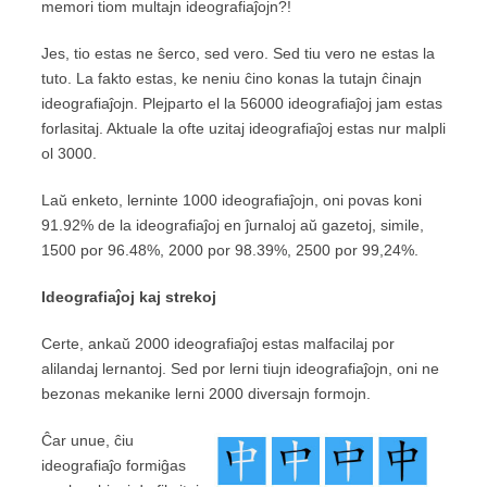
memori tiom multajn ideografiaĵojn?!
Jes, tio estas ne ŝerco, sed vero. Sed tiu vero ne estas la
tuto. La fakto estas, ke neniu ĉino konas la tutajn ĉinajn
ideografiaĵojn. Plejparto el la 56000 ideografiaĵoj jam estas
forlasitaj. Aktuale la ofte uzitaj ideografiaĵoj estas nur malpli
ol 3000.
Laŭ enketo, lerninte 1000 ideografiaĵojn, oni povas koni
91.92% de la ideografiaĵoj en ĵurnaloj aŭ gazetoj, simile,
1500 por 96.48%, 2000 por 98.39%, 2500 por 99,24%.
Ideografiaĵo
j
kaj
strekoj
Certe, ankaŭ 2000 ideografiaĵoj estas malfacilaj por
alilandaj lernantoj. Sed por lerni tiujn ideografiaĵojn, oni ne
bezonas mekanike lerni 2000 diversajn formojn.
Ĉar unue, ĉiu
ideografiaĵo formiĝas