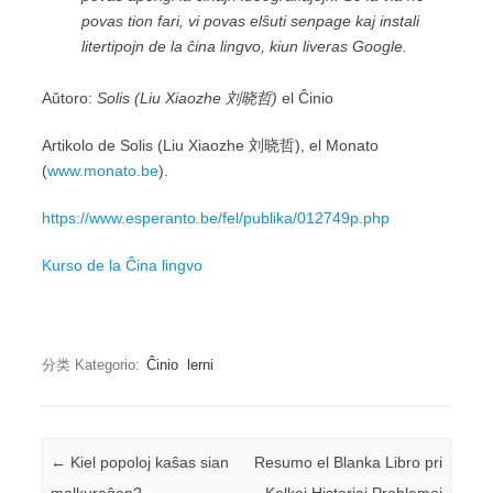
povas tion fari, vi povas elŝuti senpage kaj instali
litertipojn de la ĉina lingvo, kiun liveras Google.
Aŭtoro:
Solis (Liu Xiaozhe 刘晓哲)
el Ĉinio
Artikolo de Solis (Liu Xiaozhe 刘晓哲), el Monato
(
www.monato.be
).
https://www.esperanto.be/fel/publika/012749p.php
Kurso de la Ĉina lingvo
分类 Kategorio:
Ĉinio
lerni
Post navigation
←
Kiel popoloj kaŝas sian
Resumo el Blanka Libro pri