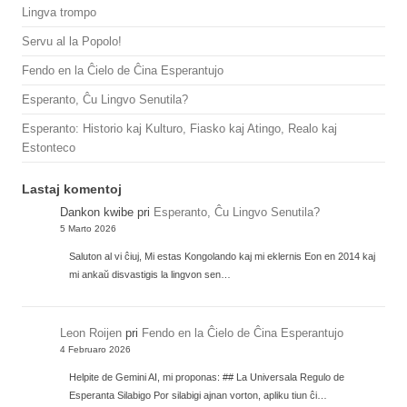
Lingva trompo
Servu al la Popolo!
Fendo en la Ĉielo de Ĉina Esperantujo
Esperanto, Ĉu Lingvo Senutila?
Esperanto: Historio kaj Kulturo, Fiasko kaj Atingo, Realo kaj
Estonteco
Lastaj komentoj
Dankon kwibe
pri
Esperanto, Ĉu Lingvo Senutila?
5 Marto 2026
Saluton al vi ĉiuj, Mi estas Kongolando kaj mi eklernis Eon en 2014 kaj
mi ankaŭ disvastigis la lingvon sen…
Leon Roijen
pri
Fendo en la Ĉielo de Ĉina Esperantujo
4 Februaro 2026
Helpite de Gemini AI, mi proponas: ## La Universala Regulo de
Esperanta Silabigo Por silabigi ajnan vorton, apliku tiun ĉi…