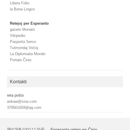
Libera Folio
la Bona Lingvo
Retejoj per Esperanto
gazeto Monato
Vikipedio
Pasporta Servo
Tutmondaj Voĉoj
La Diplomatia Mondo
Portalo Ĉinio
Kontakti
reta poŝto
ankaw@sina.com
379561659@qq.com
陕ICP备10011176号
Esperanta retejo en Ĉinio