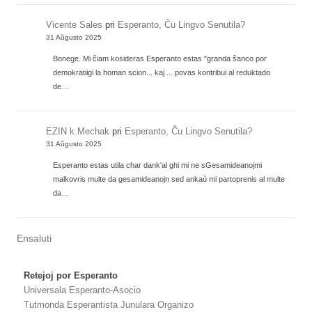
Vicente Sales
pri
Esperanto, Ĉu Lingvo Senutila?
31 Aŭgusto 2025
Bonege. Mi ĉiam kosideras Esperanto estas "granda ŝanco por
demokratiigi la homan scion... kaj ... povas kontribui al reduktado
de…
EZIN k.Mechak
pri
Esperanto, Ĉu Lingvo Senutila?
31 Aŭgusto 2025
Esperanto estas utila char dank'al ghi mi ne sGesamideanojmi
malkovris multe da gesamideanojn sed ankaù mi partoprenis al multe
da…
Ensaluti
Retejoj por Esperanto
Universala Esperanto-Asocio
Tutmonda Esperantista Junulara Organizo