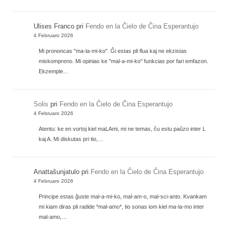
Ulises Franco
pri
Fendo en la Ĉielo de Ĉina Esperantujo
4 Februaro 2026
Mi prononcas "ma-la-mi-ko". Ĝi estas pli flua kaj ne ekzistas
miskompreno. Mi opinias ke "mal-a-mi-ko" funkcias por fari emfazon.
Ekzemple…
Solis
pri
Fendo en la Ĉielo de Ĉina Esperantujo
4 Februaro 2026
Atentu: ke en vortoj kiel maLAmi, mi ne temas, ĉu estu paŭzo inter L
kaj A. Mi diskutas pri tio,…
Anattaŝunjatulo
pri
Fendo en la Ĉielo de Ĉina Esperantujo
4 Februaro 2026
Principe estas ĝuste mal-a-mi-ko, mal-am-o, mal-sci-anto. Kvankam
mi kiam diras pli radide *mal-amo*, tio sonas iom kiel ma-la-mo inter
mal-amo,…