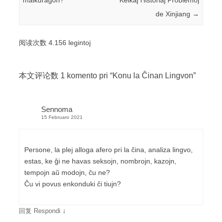
malkuraĝon?
Kelkaj Historiaj Problemoj
de Xinjiang
→
阅读次数 4.156 legintoj
本文评论数 1 komento pri “
Konu la Ĉinan Lingvon
”
Sennoma
15 Februaro 2021
Persone, la plej alloga afero pri la ĉina, analiza lingvo,
estas, ke ĝi ne havas seksojn, nombrojn, kazojn,
tempojn aŭ modojn, ĉu ne?
Ĉu vi povus enkonduki ĉi tiujn?
↓
回复 Respondi