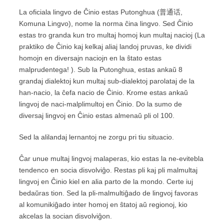
La oficiala lingvo de Ĉinio estas Putonghua (普通话,
Komuna Lingvo), nome la norma ĉina lingvo. Sed Ĉinio
estas tro granda kun tro multaj homoj kun multaj nacioj (La
praktiko de Ĉinio kaj kelkaj aliaj landoj pruvas, ke dividi
homojn en diversajn naciojn en la ŝtato estas
malprudentega! ). Sub la Putonghua, estas ankaŭ 8
grandaj dialektoj kun multaj sub-dialektoj parolataj de la
han-nacio, la ĉefa nacio de Ĉinio. Krome estas ankaŭ
lingvoj de naci-malplimultoj en Ĉinio. Do la sumo de
diversaj lingvoj en Ĉinio estas almenaŭ pli ol 100.
Sed la alilandaj lernantoj ne zorgu pri tiu situacio.
Ĉar unue multaj lingvoj malaperas, kio estas la ne-evitebla
tendenco en socia disvolviĝo. Restas pli kaj pli malmultaj
lingvoj en Ĉinio kiel en alia parto de la mondo. Certe iuj
bedaŭras tion. Sed la pli-malmultiĝado de lingvoj favoras
al komunikiĝado inter homoj en ŝtatoj aŭ regionoj, kio
akcelas la socian disvolviĝon.