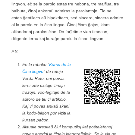
lingvon, eĉ se la parolo estas tre nebona, tre malflua, tre
balbuta, ĉinoj ankoraŭ admiras la parolantojn. Tio ne
estas ĝentileco aŭ hipokriteco, sed sincero, sincera admiro
al la parolo en la ĉina lingvo. Ĉinoj ĉiam ĝojas, kiam
alilandanoj parolas ĉine. Do forĵetinte vian timecon,
diligente lernu kaj kuraĝe parolu la ĉinan lingvon!
P.S.
En la rubriko “
Kurso de la
Ĉina lingvo
” de retejo
Verda Reto, oni povas
lerni ofte uzitajn ĉinajn
frazojn, voĉ-legitajn de la
aŭtoro de tiu ĉi artikolo.
Kaj vi povas ankaŭ skani
la kodo-bildon por viziti la
kursan paĝon.
Aktuale preskaŭ ĉiuj komputiloj kaj poŝtelefonoj
povas aperigi la ĉinajn ideografiaĵojn. Se la via ne