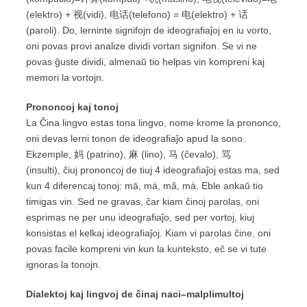
(elektro) + 视(vidi), 电话(telefono) = 电(elektro) + 话
(paroli). Do, lerninte signifojn de ideografiaĵoj en iu vorto,
oni povas provi analize dividi vortan signifon. Se vi ne
povas ĝuste dividi, almenaŭ tio helpas vin kompreni kaj
memori la vortojn.
Prononcoj
kaj
tonoj
La Ĉina lingvo estas tona lingvo, nome krome la prononco,
oni devas lerni tonon de ideografiaĵo apud la sono.
Ekzemple, 妈 (patrino), 麻 (lino), 马 (ĉevalo), 骂
(insulti), ĉiuj prononcoj de tiuj 4 ideografiaĵoj estas ma, sed
kun 4 diferencaj tonoj: mā, má, mǎ, mà. Eble ankaŭ tio
timigas vin. Sed ne gravas, ĉar kiam ĉinoj parolas, oni
esprimas ne per unu ideografiaĵo, sed per vortoj, kiuj
konsistas el kelkaj ideografiaĵoj. Kiam vi parolas ĉine, oni
povas facile kompreni vin kun la kunteksto, eĉ se vi tute
ignoras la tonojn.
Dialektoj
kaj lingvoj de
ĉinaj
naci
–
malplimultoj