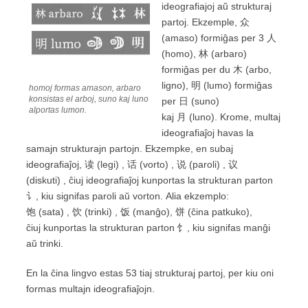
ideografiajoj aŭ strukturaj
partoj. Ekzemple, 众
(amaso) formiĝas per 3 人
(homo), 林 (arbaro)
formiĝas per du 木 (arbo,
ligno), 明 (lumo) formiĝas
homoj formas amason, arbaro
konsistas el arboj, suno kaj luno
per 日 (suno)
alportas lumon.
kaj 月 (luno). Krome, multaj
ideografiaĵoj havas la
samajn strukturajn partojn. Ekzempke, en subaj
ideografiaĵoj, 读 (legi) , 话 (vorto) , 说 (paroli) , 议
(diskuti) , ĉiuj ideografiaĵoj kunportas la strukturan parton
讠, kiu signifas paroli aŭ vorton. Alia ekzemplo:
饱 (sata) , 饮 (trinki) , 饭 (manĝo), 饼 (ĉina patkuko),
ĉiuj kunportas la strukturan parton 饣, kiu signifas manĝi
aŭ trinki.
En la ĉina lingvo estas 53 tiaj strukturaj partoj, per kiu oni
formas multajn ideografiaĵojn.