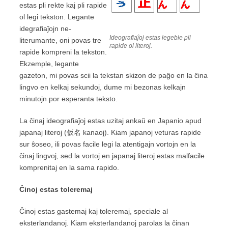
estas pli rekte kaj pli rapide
ol legi tekston. Legante
idegrafiaĵojn ne-
Ideografiaĵoj estas legeble pli
literumante, oni povas tre
rapide ol literoj.
rapide kompreni la tekston.
Ekzemple, legante
gazeton, mi povas scii la tekstan skizon de paĝo en la ĉina
lingvo en kelkaj sekundoj, dume mi bezonas kelkajn
minutojn por esperanta teksto.
La ĉinaj ideografiaĵoj estas uzitaj ankaŭ en Japanio apud
japanaj literoj (仮名 kanaoj). Kiam japanoj veturas rapide
sur ŝoseo, ili povas facile legi la atentigajn vortojn en la
ĉinaj lingvoj, sed la vortoj en japanaj literoj estas malfacile
komprenitaj en la sama rapido.
Ĉinoj
estas
toleremaj
Ĉinoj estas gastemaj kaj toleremaj, speciale al
eksterlandanoj. Kiam eksterlandanoj parolas la ĉinan