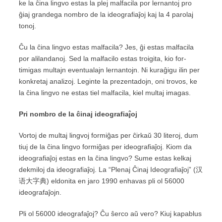
ke la ĉina lingvo estas la plej malfacila por lernantoj pro
ĝiaj grandega nombro de la ideografiaĵoj kaj la 4 parolaj
tonoj.
Ĉu la ĉina lingvo estas malfacila? Jes, ĝi estas malfacila
por alilandanoj. Sed la malfacilo estas troigita, kio for-
timigas multajn eventualajn lernantojn. Ni kuraĝigu ilin per
konkretaj analizoj. Leginte la prezentadojn, oni trovos, ke
la ĉina lingvo ne estas tiel malfacila, kiel multaj imagas.
Pri
nombro
de
la
ĉinaj
ideografiaĵoj
Vortoj de multaj lingvoj formiĝas per ĉirkaŭ 30 literoj, dum
tiuj de la ĉina lingvo formiĝas per ideografiaĵoj. Kiom da
ideografiaĵoj estas en la ĉina lingvo? Sume estas kelkaj
dekmiloj da ideografiaĵoj. La “Plenaj Ĉinaj Ideografiaĵoj” (汉
语大字典) eldonita en jaro 1990 enhavas pli ol 56000
ideografaĵojn.
Pli ol 56000 ideografaĵoj? Ĉu ŝerco aŭ vero? Kiuj kapablus