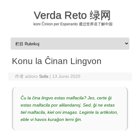
Verda Reto 绿网
koni Ĉinion per Esperanto 通过世界语了解中国
Skip to content
Konu la Ĉinan Lingvon
作者 aŭtoro
Solis
|
13 Junio 2020
Ĉu la ĉina lingvo estas malfacila? Jes, certe ĝi
estas malfacila por alilandanoj. Sed, ĝi ne estas
tiel malfacila, kiel oni imagas. Leginte la artikolon,
eble vi havos kuraĝon lerni ĝin.