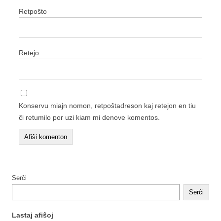
Retpoŝto
Retejo
Konservu miajn nomon, retpoŝtadreson kaj retejon en tiu
ĉi retumilo por uzi kiam mi denove komentos.
Serĉi
Serĉi
Lastaj afiŝoj