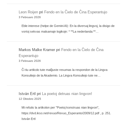
Leon Roijen
pri
Fendo en la Ĉielo de Ĉina Esperantujo
3 Februaro 2026
Eble interese (helpe de Gemini AI): En la diversaj lingvoj, la disigo de
vortoj sekvas malsamajn logikojn: * **La nederlanda:**…
Markos Malke Kramer
pri
Fendo en la Ĉielo de Ĉina
Esperantujo
3 Februaro 2026
Ĉi tiu artikolo tute malĝuste resumas la respondon de la Lingva
Konsultejo de la Akademio. La Lingva Konsultejo tute ne…
István Ertl
pri
La poetoj detruas nian lingvon!
12 Oktobro 2025
Mi refutis la artikolon per "Poetoj konstruas nian lingvon",
https://dvd.ikso.net/revuo/Revuo_Esperanto/2009/12.pdf , p. 251.
István Ertl