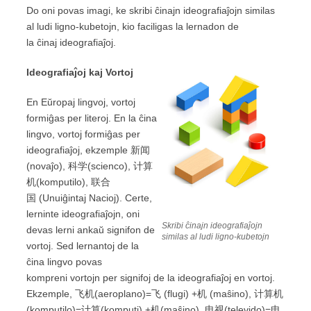
Do oni povas imagi, ke skribi ĉinajn ideografiaĵojn similas
al ludi ligno-kubetojn, kio faciligas la lernadon de
la ĉinaj ideografiaĵoj.
Ideografiaĵoj kaj Vortoj
En Eŭropaj lingvoj, vortoj
formiĝas per literoj. En la ĉina
lingvo, vortoj formiĝas per
ideografiaĵoj, ekzemple 新闻
(novaĵo), 科学(scienco), 计算
机(komputilo), 联合
国 (Unuiĝintaj Nacioj). Certe,
lerninte ideografiaĵojn, oni
Skribi ĉinajn ideografiaĵojn
devas lerni ankaŭ signifon de
similas al ludi ligno-kubetojn
vortoj. Sed lernantoj de la
ĉina lingvo povas
kompreni vortojn per signifoj de la ideografiaĵoj en vortoj.
Ekzemple, 飞机(aeroplano)=飞 (flugi) +机 (maŝino), 计算机
(komputilo)=计算(komputi) +机(maŝino), 电视(televido)=电