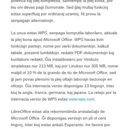
potenca kaj plej kompleksa, samtempe la plej kosta, por
kiu oni devas pagi ĉiumonate. Sed ĝiaj multaj funkcioj
estas superfluaj por ordinaraj uzantoj. Ni provu la
senpagajn alternativojn.
La unua estas
WPS
, senpaga komputila laborilaro, aktuale
la plej bona apud
Microsoft Office
.
WPS
havas kvin
funkciajn partojn, nome por verki dokumentojn, kalkuli
tabele, prezenti lumbildojn, redakti PDF-dokumentojn kaj
kunlabore redakti. Ĝia instaldosiero por Vindozo
ampleksas nur 213 MB, kaj por Linukso nur 305 MB, nome
malpli ol 10 % de la grando de tiu de
Microsoft Office
, sed
ĝi jam povas plenumi la plej oftajn laborajn bezonojn en
oficejo. Ĝia internacia versio disponigas 13 lingvojn, inter
kiuj la angla, franca, germana, kaj japana. La retejo por la
internacia versio de WPS estas
www.wps.com
.
LibreOffice
estas alia rekomendinda anstataŭaĵo de
Microsoft Office
. Ĝi disponigas versiojn en pli ol cent
lingvoj, inter kiuj estas ankaŭ Esperanto, tre favore por