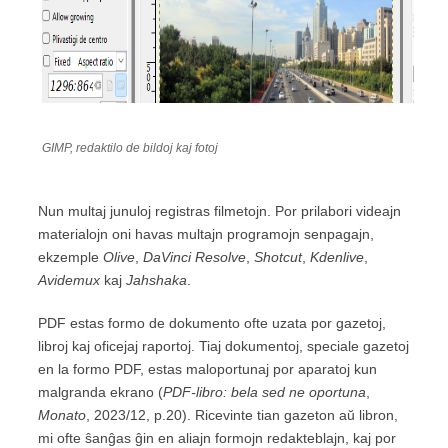
GIMP, redaktilo de bildoj kaj fotoj
Nun multaj junuloj registras filmetojn. Por prilabori videajn
materialojn oni havas multajn programojn senpagajn,
ekzemple
Olive
,
DaVinci Resolve
,
Shotcut
,
Kdenlive
,
Avidemux
kaj
Jahshaka
.
PDF estas formo de dokumento ofte uzata por gazetoj,
libroj kaj oficejaj raportoj. Tiaj dokumentoj, speciale gazetoj
en la formo PDF, estas maloportunaj por aparatoj kun
malgranda ekrano (
PDF-libro: bela sed ne oportuna
,
Monato
, 2023/12, p.20). Ricevinte tian gazeton aŭ libron,
mi ofte ŝanĝas ĝin en aliajn formojn redakteblajn, kaj por