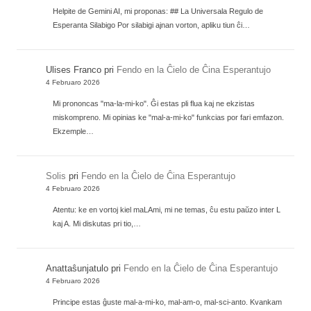
Helpite de Gemini AI, mi proponas: ## La Universala Regulo de
Esperanta Silabigo Por silabigi ajnan vorton, apliku tiun ĉi…
Ulises Franco
pri
Fendo en la Ĉielo de Ĉina Esperantujo
4 Februaro 2026
Mi prononcas "ma-la-mi-ko". Ĝi estas pli flua kaj ne ekzistas
miskompreno. Mi opinias ke "mal-a-mi-ko" funkcias por fari emfazon.
Ekzemple…
Solis
pri
Fendo en la Ĉielo de Ĉina Esperantujo
4 Februaro 2026
Atentu: ke en vortoj kiel maLAmi, mi ne temas, ĉu estu paŭzo inter L
kaj A. Mi diskutas pri tio,…
Anattaŝunjatulo
pri
Fendo en la Ĉielo de Ĉina Esperantujo
4 Februaro 2026
Principe estas ĝuste mal-a-mi-ko, mal-am-o, mal-sci-anto. Kvankam