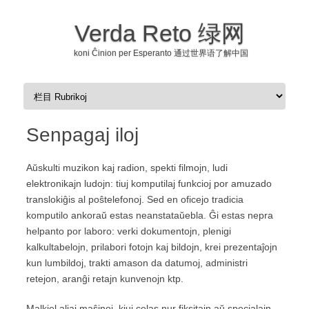
Verda Reto 绿网
koni Ĉinion per Esperanto 通过世界语了解中国
Skip to content
Senpagaj iloj
Aŭskulti muzikon kaj radion, spekti filmojn, ludi
elektronikajn ludojn: tiuj komputilaj funkcioj por amuzado
translokiĝis al poŝtelefonoj. Sed en oficejo tradicia
komputilo ankoraŭ estas neanstataŭebla. Ĝi estas nepra
helpanto por laboro: verki dokumentojn, plenigi
kalkultabelojn, prilabori fotojn kaj bildojn, krei prezentaĵojn
kun lumbildoj, trakti amason da datumoj, administri
retejon, aranĝi retajn kunvenojn ktp.
Malkiel aliaj maŝinoj, kiuj celas nur fiksitajn aŭ specialajn