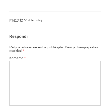
阅读次数 514 legintoj
Respondi
Retpoŝtadreso ne estos publikigita.
Devigaj kampoj estas
markitaj
*
Komento
*