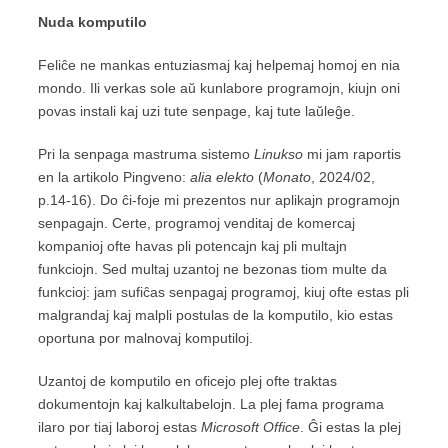
Nuda komputilo
Feliĉe ne mankas entuziasmaj kaj helpemaj homoj en nia
mondo. Ili verkas sole aŭ kunlabore programojn, kiujn oni
povas instali kaj uzi tute senpage, kaj tute laŭleĝe.
Pri la senpaga mastruma sistemo
Linukso
mi jam raportis
en la artikolo Pingveno:
alia elekto
(
Monato
, 2024/02,
p.14-16). Do ĉi-foje mi prezentos nur aplikajn programojn
senpagajn. Certe, programoj venditaj de komercaj
kompanioj ofte havas pli potencajn kaj pli multajn
funkciojn. Sed multaj uzantoj ne bezonas tiom multe da
funkcioj: jam sufiĉas senpagaj programoj, kiuj ofte estas pli
malgrandaj kaj malpli postulas de la komputilo, kio estas
oportuna por malnovaj komputiloj.
Uzantoj de komputilo en oficejo plej ofte traktas
dokumentojn kaj kalkultabelojn. La plej fama programa
ilaro por tiaj laboroj estas
Microsoft Office
. Ĝi estas la plej