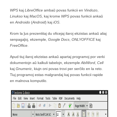
WPS
kaj
LibreOffice
ambaŭ povas funkcii en
Vindozo
,
Linukso
kaj
MacOS
, kaj krome
WPS
povas funkcii ankaŭ
en
Androido
(
Android
) kaj
iOS
.
Krom la ĵus prezentitaj du oficejaj ilaroj ekzistas ankaŭ aliaj
senpagaĵoj, ekzemple,
Google Docs
,
ONLYOFFICE
kaj
FreeOffice
.
Apud tiuj ilaroj ekzistas ankaŭ apartaj programoj por verki
dokumentojn aŭ kalkuli tabelojn, ekzemple
AbiWord
,
Cell
kaj
Gnumeric
, kiujn oni povas trovi per serĉilo en la reto.
Tiuj programoj estas malgrandaj kaj povas funkcii rapide
en malnova komputilo.