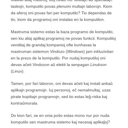
taskojn, komputilo povas plenumi multajn laborojn. Kiom
da aferoj oni povas fari per komputilo? Tio dependas de
tio, kiom da programoj oni instalas en la komputilon.
Mastruma sistemo estas la baza programo de komputilo,
sen kiu aliaj aplikaj programoj ne povas funkcii. Komputiloj
venditaj de grandaj kompanioj ofte kunhavas la
mastruman sistemon
Vindozo
(
Windows
) jam inkluzivitan
en la prezo de la komputilo. Por nudaj komputiloj oni
devas aĉeti Vindozon aŭ elekti la senpagan
Linukson
(
Linux
).
Tamen, por fari laboron, oni devas aĉeti kaj instali ankaŭ
aplikajn programojn. Iuj personoj, eĉ nemalmultaj, uzas
pirate kopiitajn programojn, sed tio estas leĝ-riska kaj
kontraŭmorala.
Do kion fari, se en onia poŝo estas mono nur por nuda
komputilo sen mastruma sistemo kaj necesaj aplikaĵoj?