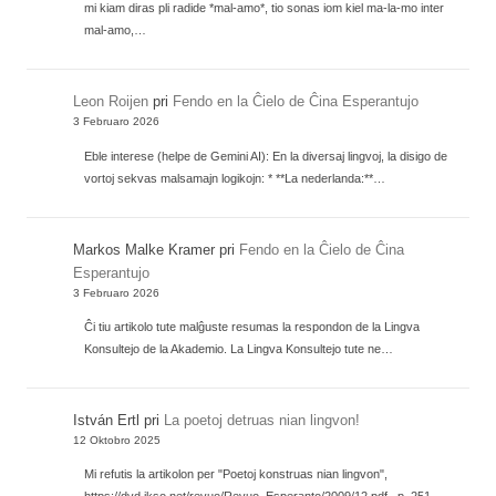
mi kiam diras pli radide *mal-amo*, tio sonas iom kiel ma-la-mo inter
mal-amo,…
Leon Roijen
pri
Fendo en la Ĉielo de Ĉina Esperantujo
3 Februaro 2026
Eble interese (helpe de Gemini AI): En la diversaj lingvoj, la disigo de
vortoj sekvas malsamajn logikojn: * **La nederlanda:**…
Markos Malke Kramer
pri
Fendo en la Ĉielo de Ĉina
Esperantujo
3 Februaro 2026
Ĉi tiu artikolo tute malĝuste resumas la respondon de la Lingva
Konsultejo de la Akademio. La Lingva Konsultejo tute ne…
István Ertl
pri
La poetoj detruas nian lingvon!
12 Oktobro 2025
Mi refutis la artikolon per "Poetoj konstruas nian lingvon",
https://dvd.ikso.net/revuo/Revuo_Esperanto/2009/12.pdf , p. 251.