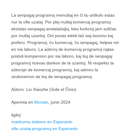
La senpagaj programoj menciitaj en ĉi tiu artikolo estas
nur la ofte uzataj. Por plej multaj komercaj programoj
ekzistas senpagaj anstataŭaĵoj, kies funkcioj jam sufiĉas
por multaj uzantoj. Oni povas elekti laŭ siaj bezono kaj
prefero. Programoj, ĉu komercaj, ĉu senpagaj, helpas nin
en nia laboro. La aŭtoroj de komercaj programoj rajtas
postuli kompenson por sia laboro, kaj tiuj de senpagaj
programoj ricevas dankon de la uzantoj. Ni respektu la
aŭtorojn de komercaj programoj, kaj admiru la
sindonemon de tiuj de senpagaj programoj.
Aŭtoro:
Liu Xiaozhe
(
Solis
el Ĉinio)
Aperinta en
Monato
, junio 2024
ligiloj:
mastruma sistemo en Esperanto
ofte uzataj programoj en Esperanto