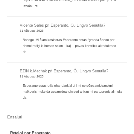
István Ertl
Vicente Sales
pri
Esperanto, Ĉu Lingvo Senutila?
31 Aŭgusto 2025
Bonege. Mi ĉiam kosideras Esperanto estas "granda ŝanco por
demokratiigi la homan scion... kaj ... povas kontribui al reduktado
de…
EZIN k.Mechak
pri
Esperanto, Ĉu Lingvo Senutila?
31 Aŭgusto 2025
Esperanto estas utila char dank'al ghi mi ne sGesamideanojmi
malkovris multe da gesamideanojn sed ankaù mi partoprenis al multe
da…
Ensaluti
Retejoj por Esperanto