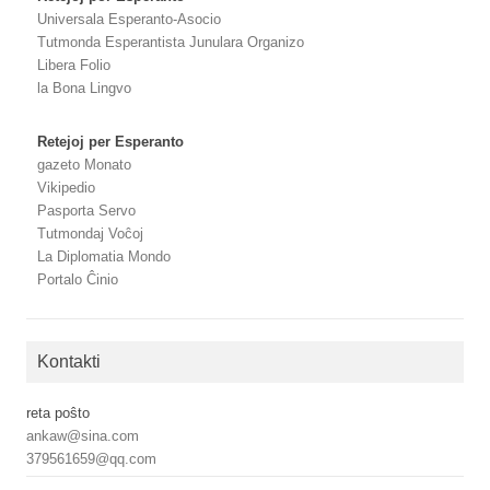
Universala Esperanto-Asocio
Tutmonda Esperantista Junulara Organizo
Libera Folio
la Bona Lingvo
Retejoj per Esperanto
gazeto Monato
Vikipedio
Pasporta Servo
Tutmondaj Voĉoj
La Diplomatia Mondo
Portalo Ĉinio
Kontakti
reta poŝto
ankaw@sina.com
379561659@qq.com