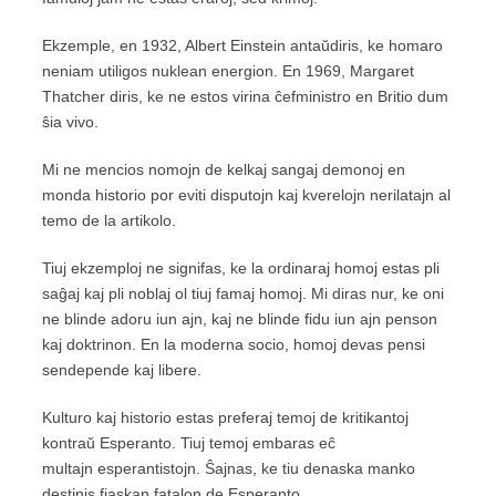
Ekzemple, en 1932, Albert Einstein antaŭdiris, ke homaro
neniam utiligos nuklean energion. En 1969, Margaret
Thatcher diris, ke ne estos virina ĉefministro en Britio dum
ŝia vivo.
Mi ne mencios nomojn de kelkaj sangaj demonoj en
monda historio por eviti disputojn kaj kverelojn nerilatajn al
temo de la artikolo.
Tiuj ekzemploj ne signifas, ke la ordinaraj homoj estas pli
saĝaj kaj pli noblaj ol tiuj famaj homoj. Mi diras nur, ke oni
ne blinde adoru iun ajn, kaj ne blinde fidu iun ajn penson
kaj doktrinon. En la moderna socio, homoj devas pensi
sendepende kaj libere.
Kulturo kaj historio estas preferaj temoj de kritikantoj
kontraŭ Esperanto. Tiuj temoj embaras eĉ
multajn esperantistojn. Ŝajnas, ke tiu denaska manko
destinis fiaskan fatalon de Esperanto.