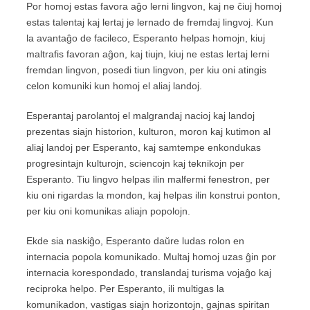
Por homoj estas favora aĝo lerni lingvon, kaj ne ĉiuj homoj
estas talentaj kaj lertaj je lernado de fremdaj lingvoj. Kun
la avantaĝo de facileco, Esperanto helpas homojn, kiuj
maltrafis favoran aĝon, kaj tiujn, kiuj ne estas lertaj lerni
fremdan lingvon, posedi tiun lingvon, per kiu oni atingis
celon komuniki kun homoj el aliaj landoj.
Esperantaj parolantoj el malgrandaj nacioj kaj landoj
prezentas siajn historion, kulturon, moron kaj kutimon al
aliaj landoj per Esperanto, kaj samtempe enkondukas
progresintajn kulturojn, sciencojn kaj teknikojn per
Esperanto. Tiu lingvo helpas ilin malfermi fenestron, per
kiu oni rigardas la mondon, kaj helpas ilin konstrui ponton,
per kiu oni komunikas aliajn popolojn.
Ekde sia naskiĝo, Esperanto daŭre ludas rolon en
internacia popola komunikado. Multaj homoj uzas ĝin por
internacia korespondado, translandaj turisma vojaĝo kaj
reciproka helpo. Per Esperanto, ili multigas la
komunikadon, vastigas siajn horizontojn, gajnas spiritan