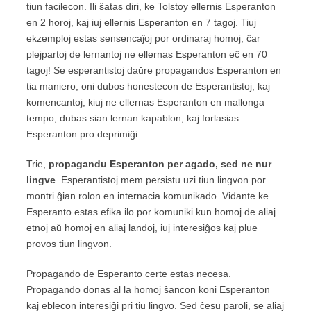
tiun facilecon. Ili ŝatas diri, ke Tolstoy ellernis Esperanton
en 2 horoj, kaj iuj ellernis Esperanton en 7 tagoj. Tiuj
ekzemploj estas sensencaĵoj por ordinaraj homoj, ĉar
plejpartoj de lernantoj ne ellernas Esperanton eĉ en 70
tagoj! Se esperantistoj daŭre propagandos Esperanton en
tia maniero, oni dubos honestecon de Esperantistoj, kaj
komencantoj, kiuj ne ellernas Esperanton en mallonga
tempo, dubas sian lernan kapablon, kaj forlasias
Esperanton pro deprimiĝi.
Trie,
propagandu Esperanton per agado, sed ne nur
lingve
. Esperantistoj mem persistu uzi tiun lingvon por
montri ĝian rolon en internacia komunikado. Vidante ke
Esperanto estas efika ilo por komuniki kun homoj de aliaj
etnoj aŭ homoj en aliaj landoj, iuj interesiĝos kaj plue
provos tiun lingvon.
Propagando de Esperanto certe estas necesa.
Propagando donas al la homoj ŝancon koni Esperanton
kaj eblecon interesiĝi pri tiu lingvo. Sed ĉesu paroli, se aliaj