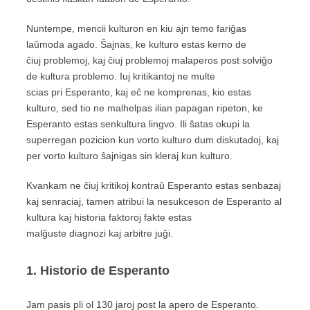
Nuntempe, mencii kulturon en kiu ajn temo fariĝas
laŭmoda agado. Ŝajnas, ke kulturo estas kerno de
ĉiuj problemoj, kaj ĉiuj problemoj malaperos post solviĝo
de kultura problemo. Iuj kritikantoj ne multe
scias pri Esperanto, kaj eĉ ne komprenas, kio estas
kulturo, sed tio ne malhelpas ilian papagan ripeton, ke
Esperanto estas senkultura lingvo. Ili ŝatas okupi la
superregan pozicion kun vorto kulturo dum diskutadoj, kaj
per vorto kulturo ŝajnigas sin kleraj kun kulturo.
Kvankam ne ĉiuj kritikoj kontraŭ Esperanto estas senbazaj
kaj senraciaj, tamen atribui la nesukceson de Esperanto al
kultura kaj historia faktoroj fakte estas
malĝuste diagnozi kaj arbitre juĝi.
1. Historio de Esperanto
Jam pasis pli ol 130 jaroj post la apero de Esperanto.