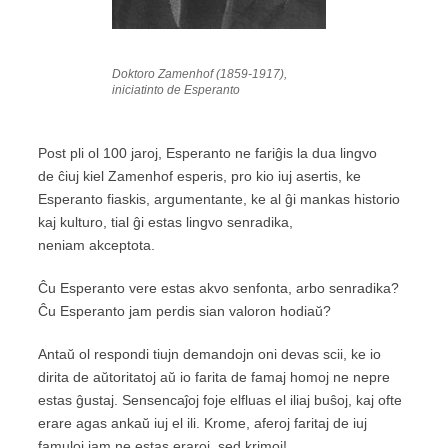
Doktoro Zamenhof (1859-1917),
iniciatinto de Esperanto
Post pli ol 100 jaroj, Esperanto ne fariĝis la dua lingvo
de ĉiuj kiel Zamenhof esperis, pro kio iuj asertis, ke
Esperanto fiaskis, argumentante, ke al ĝi mankas historio
kaj kulturo, tial ĝi estas lingvo senradika,
neniam akceptota.
Ĉu Esperanto vere estas akvo senfonta, arbo senradika?
Ĉu Esperanto jam perdis sian valoron hodiaŭ?
Antaŭ ol respondi tiujn demandojn oni devas scii, ke io
dirita de aŭtoritatoj aŭ io farita de famaj homoj ne nepre
estas ĝustaj. Sensencaĵoj foje elfluas el iliaj buŝoj, kaj ofte
erare agas ankaŭ iuj el ili. Krome, aferoj faritaj de iuj
famuloj jam ne estas eraroj, sed krimoj!