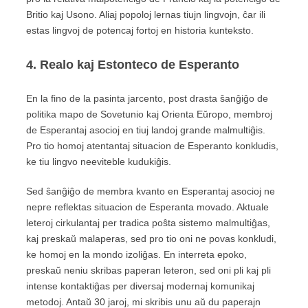
Britio kaj Usono. Aliaj popoloj lernas tiujn lingvojn, ĉar ili
estas lingvoj de potencaj fortoj en historia kunteksto.
4. Realo kaj Estonteco de Esperanto
En la fino de la pasinta jarcento, post drasta ŝanĝiĝo de
politika mapo de Sovetunio kaj Orienta Eŭropo, membroj
de Esperantaj asocioj en tiuj landoj grande malmultiĝis.
Pro tio homoj atentantaj situacion de Esperanto konkludis,
ke tiu lingvo neeviteble kudukiĝis.
Sed ŝanĝiĝo de membra kvanto en Esperantaj asocioj ne
nepre reflektas situacion de Esperanta movado. Aktuale
leteroj cirkulantaj per tradica poŝta sistemo malmultiĝas,
kaj preskaŭ malaperas, sed pro tio oni ne povas konkludi,
ke homoj en la mondo izoliĝas. En interreta epoko,
preskaŭ neniu skribas paperan leteron, sed oni pli kaj pli
intense kontaktiĝas per diversaj modernaj komunikaj
metodoj. Antaŭ 30 jaroj, mi skribis unu aŭ du paperajn