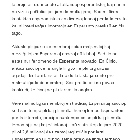
leterojn en ĉiu monato al alilandaj esperantistoj, kaj nun mi
ne vizitis poŝtoficejon jam de multaj jaroj. Sed mi ĉiam
kontaktas esperantistojn en diversaj landoj per la Interreto,
kaj ni interŝanĝas informojn en Esperanto preskaŭ en ĉiu
tago.
Aktuale plejparto de membroj estas maljunuloj kaj
mezaĝuloj en Esperantaj asocioj aŭ kluboj. Sed tio ne
estas nur fenomeno de Esperanta movado. En Ĉinio,
ankaŭ asocioj de la angla lingvo ne plu organizas
agadojn kiel oni faris en fino de la lasta jarcento pro
malmultiĝado de membroj. Sed pro tio oni ne povas
konkludi, ke ĉinoj ne plu lernas la anglan.
Vere malmultiĝas membroj en tradiciaj Esperantaj asocioj,
sed samtempe pli kaj pli multaj homoj lernas Esperanton
per la interreto, precipe nuntempe estas pli kaj pli multaj
lernantoj junaj kaj eĉ infanaj. Laŭ statistikoj de jaro 2020,
pli ol 2,8 milionoj da uzantoj registriĝis por lerni
Esperanton en Duolingo, fama retejo de lingva lernado.