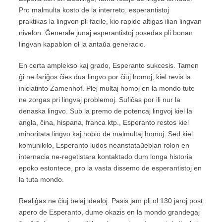
Pro malmulta kosto de la interreto, esperantistoj
praktikas la lingvon pli facile, kio rapide altigas ilian lingvan
nivelon. Ĝenerale junaj esperantistoj posedas pli bonan
lingvan kapablon ol la antaŭa generacio.
En certa amplekso kaj grado, Esperanto sukcesis. Tamen
ĝi ne fariĝos ĉies dua lingvo por ĉiuj homoj, kiel revis la
iniciatinto Zamenhof. Plej multaj homoj en la mondo tute
ne zorgas pri lingvaj problemoj. Sufiĉas por ili nur la
denaska lingvo. Sub la premo de potencaj lingvoj kiel la
angla, ĉina, hispana, franca ktp., Esperanto restos kiel
minoritata lingvo kaj hobio de malmultaj homoj. Sed kiel
komunikilo, Esperanto ludos neanstataŭeblan rolon en
internacia ne-regetistara kontaktado dum longa historia
epoko estontece, pro la vasta dissemo de esperantistoj en
la tuta mondo.
Realiĝas ne ĉiuj belaj idealoj. Pasis jam pli ol 130 jaroj post
apero de Esperanto, dume okazis en la mondo grandegaj