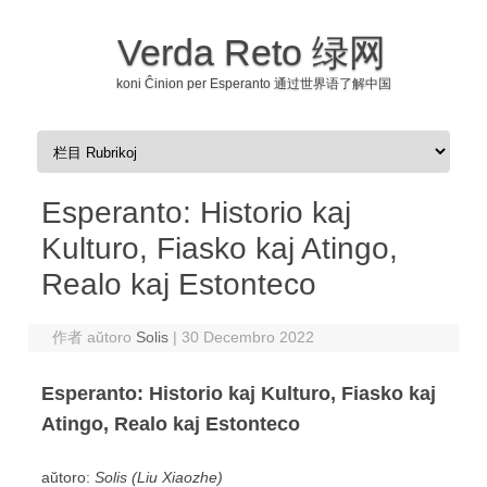
Verda Reto 绿网
koni Ĉinion per Esperanto 通过世界语了解中国
Skip to content
Esperanto: Historio kaj
Kulturo, Fiasko kaj Atingo,
Realo kaj Estonteco
作者 aŭtoro
Solis
|
30 Decembro 2022
Esperanto: Historio kaj Kulturo, Fiasko kaj
Atingo, Realo kaj Estonteco
aŭtoro:
Solis (Liu Xiaozhe)