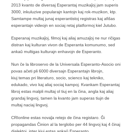
2013 kvanto de diversaj Esperantaj muzikaĵoj jam superis
3000, inkuluzive popularajn kantojn kaj rok-muzikon, ktp.
Samtampe multaj junaj esperantistoj registras kaj afiŝas
esperantajn videojn en sociaj retaj platformoj kiel Jutubo.
Esperanaj muzikaĵoj, filmoj kaj aliaj amuzaĵoj ne nur riĉigas
distran kaj kulturan vivon de Esperanta komunumo, sed
ankaŭ multigas kulturajn enhavojn de Esperanto.
Nun ĉe la libroservo de la Universala Esperanto-Asocio oni
povas aĉeti pli 6000 diversajn Esperantajn librojn,
kiuj temas pri literaturo, socio, scienco kaj tekniko,
edukado, vivo kaj aliaj sociaj kampoj. Kvankam Esperantaj
libroj estas malpli multaj ol tiuj en la ĉina, angla kaj aliaj
grandaj lingvoj, tamen la kvanto jam superas tiujn de
multaj naciaj lingvoj.
CRIonline estas novaĵa retejo de ĉina registaro. Ĝi
propagandas Ĉinion al la terglobo per 44 lingvoj kaj 4 ĉinaj
dialektoj, inter kiuj estas ankaŭ Esperanto.