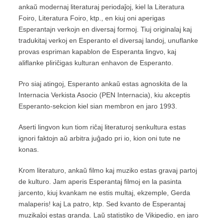
ankaŭ modernaj literaturaj periodaĵoj, kiel la Literatura
Foiro, Literatura Foiro, ktp., en kiuj oni aperigas
Esperantajn verkojn en diversaj formoj. Tiuj originalaj kaj
tradukitaj verkoj en Esperanto el diversaj landoj, unuflanke
provas espriman kapablon de Esperanta lingvo, kaj
aliflanke pliriĉigas kulturan enhavon de Esperanto.
Pro siaj atingoj, Esperanto ankaŭ estas agnoskita de la
Internacia Verkista Asocio (PEN Internacia), kiu akceptis
Esperanto-sekcion kiel sian membron en jaro 1993.
Aserti lingvon kun tiom riĉaj literaturoj senkultura estas
ignori faktojn aŭ arbitra juĝado pri io, kion oni tute ne
konas.
Krom literaturo, ankaŭ filmo kaj muziko estas gravaj partoj
de kulturo. Jam aperis Esperantaj filmoj en la pasinta
jarcento, kiuj kvankam ne estis multaj, ekzemple, Gerda
malaperis! kaj La patro, ktp. Sed kvanto de Esperantaj
muzikaĵoj estas granda. Laŭ statistiko de Vikipedio, en jaro