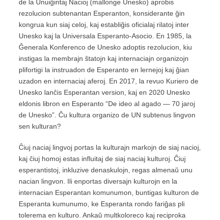
de la Unuiĝintaj Nacioj (mallonge Unesko) aprobis
rezolucion subtenantan Esperanton, konsiderante ĝin
kongrua kun siaj celoj, kaj establiĝis oficialaj rilatoj inter
Unesko kaj la Universala Esperanto-Asocio. En 1985, la
Ĝenerala Konferenco de Unesko adoptis rezolucion, kiu
instigas la membrajn ŝtatojn kaj internaciajn organizojn
plifortigi la instruadon de Esperanto en lernejoj kaj ĝian
uzadon en internaciaj aferoj. En 2017, la revuo Kuriero de
Unesko lanĉis Esperantan version, kaj en 2020 Unesko
eldonis libron en Esperanto “De ideo al agado — 70 jaroj
de Unesko”. Ĉu kultura organizo de UN subtenus lingvon
sen kulturan?
Ĉiuj naciaj lingvoj portas la kulturajn markojn de siaj nacioj,
kaj ĉiuj homoj estas influitaj de siaj naciaj kulturoj. Ĉiuj
esperantistoj, inkluzive denaskulojn, regas almenaŭ unu
nacian lingvon. Ili enportas diversajn kulturojn en la
internacian Esperantan komunumon, buntigas kulturon de
Esperanta kumunumo, ke Esperanta rondo fariĝas pli
tolerema en kulturo. Ankaŭ multkoloreco kaj reciproka