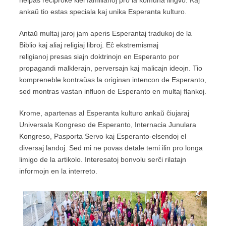
helpas reciproke kiel familianoj pro la komuna lingvo. Kaj
ankaŭ tio estas speciala kaj unika Esperanta kulturo.
Antaŭ multaj jaroj jam aperis Esperantaj tradukoj de la
Biblio kaj aliaj religiaj libroj. Eĉ ekstremismaj
religianoj presas siajn doktrinojn en Esperanto por
propagandi malklerajn, perversajn kaj malicajn ideojn. Tio
kompreneble kontraŭas la originan intencon de Esperanto,
sed montras vastan influon de Esperanto en multaj flankoj.
Krome, apartenas al Esperanta kulturo ankaŭ ĉiujaraj
Universala Kongreso de Esperanto, Internacia Junulara
Kongreso, Pasporta Servo kaj Esperanto-elsendoj el
diversaj landoj. Sed mi ne povas detale temi ilin pro longa
limigo de la artikolo. Interesatoj bonvolu serĉi rilatajn
informojn en la interreto.