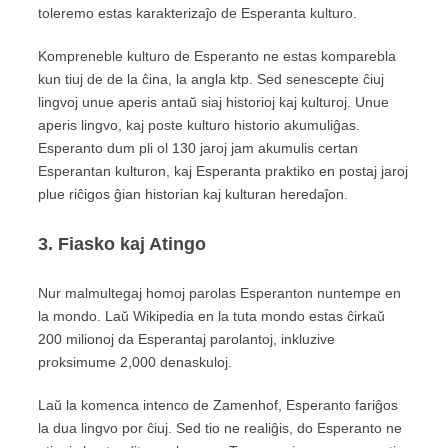
toleremo estas karakterizaĵo de Esperanta kulturo.
Kompreneble kulturo de Esperanto ne estas komparebla
kun tiuj de de la ĉina, la angla ktp. Sed senescepte ĉiuj
lingvoj unue aperis antaŭ siaj historioj kaj kulturoj. Unue
aperis lingvo, kaj poste kulturo historio akumuliĝas.
Esperanto dum pli ol 130 jaroj jam akumulis certan
Esperantan kulturon, kaj Esperanta praktiko en postaj jaroj
plue riĉigos ĝian historian kaj kulturan heredaĵon.
3. Fiasko kaj Atingo
Nur malmultegaj homoj parolas Esperanton nuntempe en
la mondo. Laŭ Wikipedia en la tuta mondo estas ĉirkaŭ
200 milionoj da Esperantaj parolantoj, inkluzive
proksimume 2,000 denaskuloj.
Laŭ la komenca intenco de Zamenhof, Esperanto fariĝos
la dua lingvo por ĉiuj. Sed tio ne realiĝis, do Esperanto ne