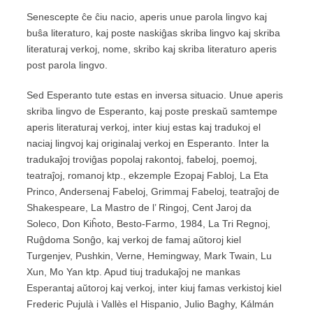
Senescepte ĉe ĉiu nacio, aperis unue parola lingvo kaj
buŝa literaturo, kaj poste naskiĝas skriba lingvo kaj skriba
literaturaj verkoj, nome, skribo kaj skriba literaturo aperis
post parola lingvo.
Sed Esperanto tute estas en inversa situacio. Unue aperis
skriba lingvo de Esperanto, kaj poste preskaŭ samtempe
aperis literaturaj verkoj, inter kiuj estas kaj tradukoj el
naciaj lingvoj kaj originalaj verkoj en Esperanto. Inter la
tradukaĵoj troviĝas popolaj rakontoj, fabeloj, poemoj,
teatraĵoj, romanoj ktp., ekzemple Ezopaj Fabloj, La Eta
Princo, Andersenaj Fabeloj, Grimmaj Fabeloj, teatraĵoj de
Shakespeare, La Mastro de l’ Ringoj, Cent Jaroj da
Soleco, Don Kiĥoto, Besto-Farmo, 1984, La Tri Regnoj,
Ruĝdoma Sonĝo, kaj verkoj de famaj aŭtoroj kiel
Turgenjev, Pushkin, Verne, Hemingway, Mark Twain, Lu
Xun, Mo Yan ktp. Apud tiuj tradukaĵoj ne mankas
Esperantaj aŭtoroj kaj verkoj, inter kiuj famas verkistoj kiel
Frederic Pujulà i Vallès el Hispanio, Julio Baghy, Kálmán