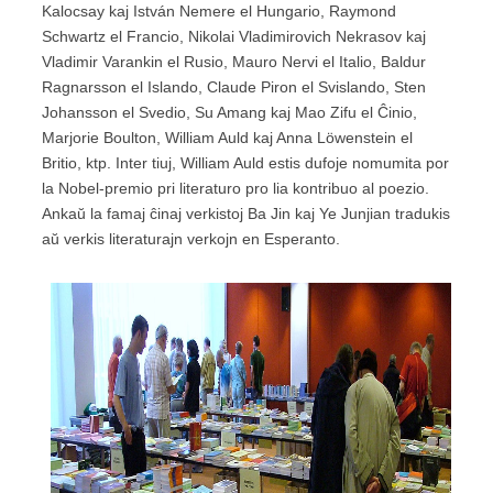
Kalocsay kaj István Nemere el Hungario, Raymond
Schwartz el Francio, Nikolai Vladimirovich Nekrasov kaj
Vladimir Varankin el Rusio, Mauro Nervi el Italio, Baldur
Ragnarsson el Islando, Claude Piron el Svislando, Sten
Johansson el Svedio, Su Amang kaj Mao Zifu el Ĉinio,
Marjorie Boulton, William Auld kaj Anna Löwenstein el
Britio, ktp. Inter tiuj, William Auld estis dufoje nomumita por
la Nobel-premio pri literaturo pro lia kontribuo al poezio.
Ankaŭ la famaj ĉinaj verkistoj Ba Jin kaj Ye Junjian tradukis
aŭ verkis literaturajn verkojn en Esperanto.