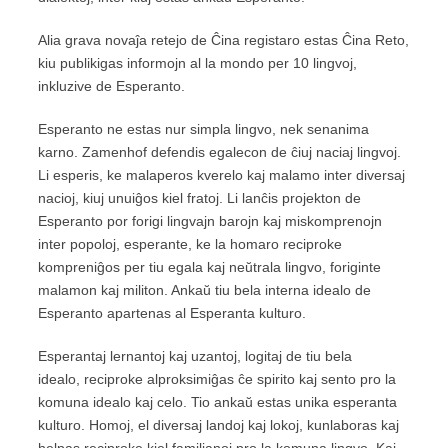
Alia grava novaĵa retejo de Ĉina registaro estas Ĉina Reto,
kiu publikigas informojn al la mondo per 10 lingvoj,
inkluzive de Esperanto.
Esperanto ne estas nur simpla lingvo, nek senanima
karno. Zamenhof defendis egalecon de ĉiuj naciaj lingvoj.
Li esperis, ke malaperos kverelo kaj malamo inter diversaj
nacioj, kiuj unuiĝos kiel fratoj. Li lanĉis projekton de
Esperanto por forigi lingvajn barojn kaj miskomprenojn
inter popoloj, esperante, ke la homaro reciproke
kompreniĝos per tiu egala kaj neŭtrala lingvo, foriginte
malamon kaj militon. Ankaŭ tiu bela interna idealo de
Esperanto apartenas al Esperanta kulturo.
Esperantaj lernantoj kaj uzantoj, logitaj de tiu bela
idealo, reciproke alproksimiĝas ĉe spirito kaj sento pro la
komuna idealo kaj celo. Tio ankaŭ estas unika esperanta
kulturo. Homoj, el diversaj landoj kaj lokoj, kunlaboras kaj