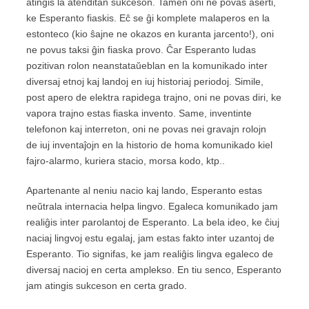
atingis la atenditan sukceson. Tamen oni ne povas aserti,
ke Esperanto fiaskis. Eĉ se ĝi komplete malaperos en la
estonteco (kio ŝajne ne okazos en kuranta jarcento!), oni
ne povus taksi ĝin fiaska provo. Ĉar Esperanto ludas
pozitivan rolon neanstataŭeblan en la komunikado inter
diversaj etnoj kaj landoj en iuj historiaj periodoj. Simile,
post apero de elektra rapidega trajno, oni ne povas diri, ke
vapora trajno estas fiaska invento. Same, inventinte
telefonon kaj interreton, oni ne povas nei gravajn rolojn
de iuj inventaĵojn en la historio de homa komunikado kiel
fajro-alarmo, kuriera stacio, morsa kodo, ktp..
Apartenante al neniu nacio kaj lando, Esperanto estas
neŭtrala internacia helpa lingvo. Egaleca komunikado jam
realiĝis inter parolantoj de Esperanto. La bela ideo, ke ĉiuj
naciaj lingvoj estu egalaj, jam estas fakto inter uzantoj de
Esperanto. Tio signifas, ke jam realiĝis lingva egaleco de
diversaj nacioj en certa amplekso. En tiu senco, Esperanto
jam atingis sukceson en certa grado.