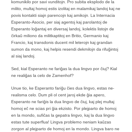
komunikilo por savi vunditojn. Pro subita eksplodo de la
milito, multaj homoj estis izolitaj en malamikaj landoj kaj ne
povis kontakti siajn parencojn kaj amikojn. La Internacia
Esperanto-Asocio, per siaj agentoj kaj parolantoj de
Esperanto loĝantaj en diversaj landoj, kolektis listojn de
ĉirkaŭ miliono da militkaptitoj en Britio, Germanio kaj
Francio, kaj transdonis ducent mil leterojn kaj grandan
sumon da mono, kaj helpis resendi dekmilojn da rifuĝintoj
al siaj landoj.
Sed, kial Esperanto ne fariĝas la dua lingvo por ĉiuj? Kial
ne realiĝas la celo de Zamenhof?
Unue tio, ke Esperanto fariĝu ĉies dua lingvo, estas ne-
realisma celo. Dum pli ol cent jaroj ekde ĝia apero,
Esperanto ne fariĝis la dua lingvo de ĉiuj, kaj plej multaj
homoj eĉ ne scias pri ĝia ekzisto. Por plejparto de homoj
en la mondo, sufiĉas la gepatra lingvo, kaj la dua lingvo
estas tute superflua! Lingva problemo neniam kaŭzas
zorgon al plejparto de homoj en la mondo. Lingva baro ne