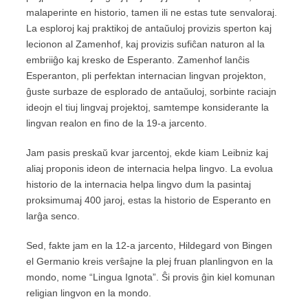
malaperinte en historio, tamen ili ne estas tute senvaloraj.
La esploroj kaj praktikoj de antaŭuloj provizis sperton kaj
lecionon al Zamenhof, kaj provizis sufiĉan naturon al la
embriiĝo kaj kresko de Esperanto. Zamenhof lanĉis
Esperanton, pli perfektan internacian lingvan projekton,
ĝuste surbaze de esplorado de antaŭuloj, sorbinte raciajn
ideojn el tiuj lingvaj projektoj, samtempe konsiderante la
lingvan realon en fino de la 19-a jarcento.
Jam pasis preskaŭ kvar jarcentoj, ekde kiam Leibniz kaj
aliaj proponis ideon de internacia helpa lingvo. La evolua
historio de la internacia helpa lingvo dum la pasintaj
proksimumaj 400 jaroj, estas la historio de Esperanto en
larĝa senco.
Sed, fakte jam en la 12-a jarcento, Hildegard von Bingen
el Germanio kreis verŝajne la plej fruan planlingvon en la
mondo, nome “Lingua Ignota”. Ŝi provis ĝin kiel komunan
religian lingvon en la mondo.