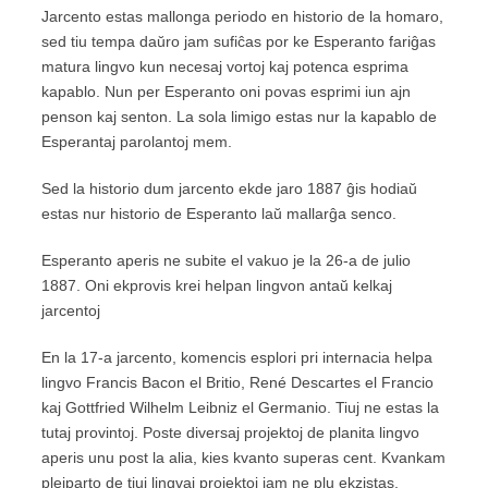
Jarcento estas mallonga periodo en historio de la homaro,
sed tiu tempa daŭro jam sufiĉas por ke Esperanto fariĝas
matura lingvo kun necesaj vortoj kaj potenca esprima
kapablo. Nun per Esperanto oni povas esprimi iun ajn
penson kaj senton. La sola limigo estas nur la kapablo de
Esperantaj parolantoj mem.
Sed la historio dum jarcento ekde jaro 1887 ĝis hodiaŭ
estas nur historio de Esperanto laŭ mallarĝa senco.
Esperanto aperis ne subite el vakuo je la 26-a de julio
1887. Oni ekprovis krei helpan lingvon antaŭ kelkaj
jarcentoj
En la 17-a jarcento, komencis esplori pri internacia helpa
lingvo Francis Bacon el Britio, René Descartes el Francio
kaj Gottfried Wilhelm Leibniz el Germanio. Tiuj ne estas la
tutaj provintoj. Poste diversaj projektoj de planita lingvo
aperis unu post la alia, kies kvanto superas cent. Kvankam
plejparto de tiuj lingvaj projektoj jam ne plu ekzistas,