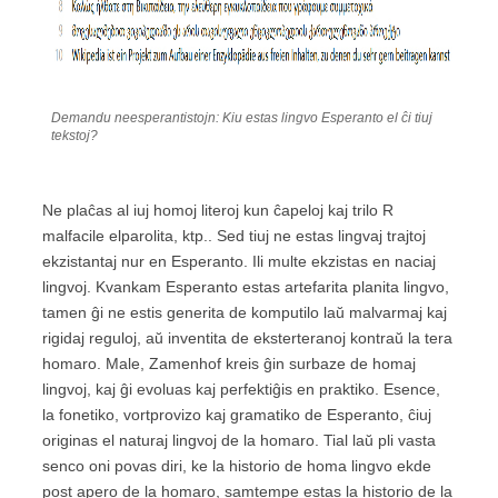
Demandu neesperantistojn: Kiu estas lingvo Esperanto el ĉi tiuj
tekstoj?
Ne plaĉas al iuj homoj literoj kun ĉapeloj kaj trilo R
malfacile elparolita, ktp.. Sed tiuj ne estas lingvaj trajtoj
ekzistantaj nur en Esperanto. Ili multe ekzistas en naciaj
lingvoj. Kvankam Esperanto estas artefarita planita lingvo,
tamen ĝi ne estis generita de komputilo laŭ malvarmaj kaj
rigidaj reguloj, aŭ inventita de eksterteranoj kontraŭ la tera
homaro. Male, Zamenhof kreis ĝin surbaze de homaj
lingvoj, kaj ĝi evoluas kaj perfektiĝis en praktiko. Esence,
la fonetiko, vortprovizo kaj gramatiko de Esperanto, ĉiuj
originas el naturaj lingvoj de la homaro. Tial laŭ pli vasta
senco oni povas diri, ke la historio de homa lingvo ekde
post apero de la homaro, samtempe estas la historio de la