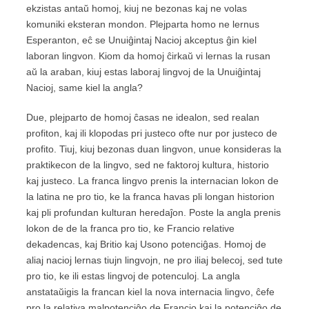
ekzistas antaŭ homoj, kiuj ne bezonas kaj ne volas
komuniki eksteran mondon. Plejparta homo ne lernus
Esperanton, eĉ se Unuiĝintaj Nacioj akceptus ĝin kiel
laboran lingvon. Kiom da homoj ĉirkaŭ vi lernas la rusan
aŭ la araban, kiuj estas laboraj lingvoj de la Unuiĝintaj
Nacioj, same kiel la angla?
Due, plejparto de homoj ĉasas ne idealon, sed realan
profiton, kaj ili klopodas pri justeco ofte nur por justeco de
profito. Tiuj, kiuj bezonas duan lingvon, unue konsideras la
praktikecon de la lingvo, sed ne faktoroj kultura, historio
kaj justeco. La franca lingvo prenis la internacian lokon de
la latina ne pro tio, ke la franca havas pli longan historion
kaj pli profundan kulturan heredaĵon. Poste la angla prenis
lokon de de la franca pro tio, ke Francio relative
dekadencas, kaj Britio kaj Usono potenciĝas. Homoj de
aliaj nacioj lernas tiujn lingvojn, ne pro iliaj belecoj, sed tute
pro tio, ke ili estas lingvoj de potenculoj. La angla
anstataŭigis la francan kiel la nova internacia lingvo, ĉefe
pro la relativa malpotenciĝo de Francio kaj la potenciĝo de