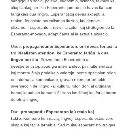
ŝanĝiĝoj en socio, politiko, ekonomio, scienco, tekniko kaj
aliaj flankoj, pro kio Esperanto jam ne plu havas ŝancon
fariĝi ĉies dua lingvo. Esperantistoj devas akcepti la
realon, forlasinte nerealisman iluzion, kaj denove
ekzameni Esperanton, revizii la celon kaj strategion de la
Esperanto-movado, adaptiĝante al la aktuala situacio.
Unue,
propagandante Esperanton, oni devas forlasi la
tro idealistan atendon, ke Esperanto fariĝu la dua
lingvo por ĉiu
. Prezentante Esperanton al
neesperantistoj, apud ĝia interna ideo, pli multe emfazu
kaj montru ĝiajn praktikajn valorojn, nome specialan rolon
en internacia komunikado, gravan rolon por protekti
diversecojn de lingvo kaj kulturo, rolon doni al ordinaraj
homoj kapablon komunikiĝi trans landlimoj kaj forigi baron
de etnaj lingvoj.
Due,
propagandu Esperanton laŭ realo kaj
fakto
. Kompare kun naciaj lingvoj, Esperanto estas vere
simpla kaj facile lernebla. Sed multaj esperantistoj troigas