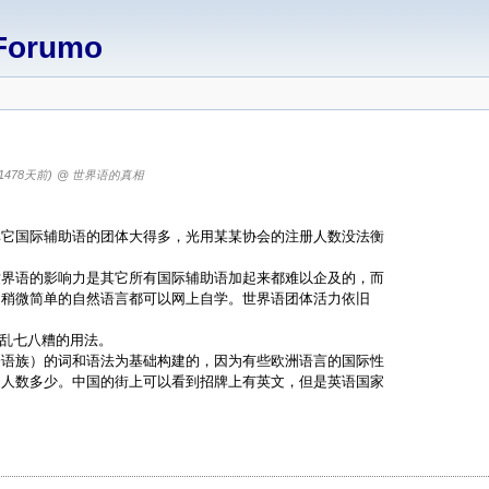
Forumo
(1478天前)
@ 世界语的真相
。
其它国际辅助语的团体大得多，光用某某协会的注册人数没法衡
世界语的影响力是其它所有国际辅助语加起来都难以企及的，而
门稍微简单的自然语言都可以网上自学。世界语团体活力依旧
堆乱七八糟的用法。
一语族）的词和语法为基础构建的，因为有些欧洲语言的国际性
用人数多少。中国的街上可以看到招牌上有英文，但是英语国家