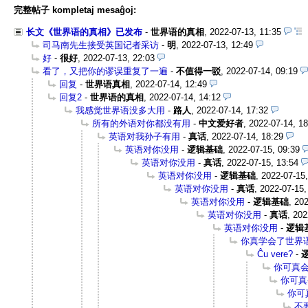
完整帖子 kompletaj mesaĝoj:
长文《世界语的真相》已发布
-
世界语的真相
,
2022-07-13, 11:35
司马南先生接受英国记者采访
-
明
,
2022-07-13, 12:49
好
-
很好
,
2022-07-13, 22:03
看了，又把你的谬误重复了一遍
-
不值得一驳
,
2022-07-14, 09:19
回复
-
世界语真相
,
2022-07-14, 12:49
回复2
-
世界语的真相
,
2022-07-14, 14:12
我感觉世界语没多大用
-
路人
,
2022-07-14, 17:32
所有的外语对你都没有用
-
中文爱好者
,
2022-07-14, 18
英语对我孙子有用
-
真话
,
2022-07-14, 18:29
英语对你没用
-
逻辑基础
,
2022-07-15, 09:39
英语对你没用
-
真话
,
2022-07-15, 13:54
英语对你没用
-
逻辑基础
,
2022-07-15,
英语对你没用
-
真话
,
2022-07-15,
英语对你没用
-
逻辑基础
,
202
英语对你没用
-
真话
,
202
英语对你没用
-
逻辑
你真学会了世界
Ĉu vere?
-
你可真
你可真
你可
不