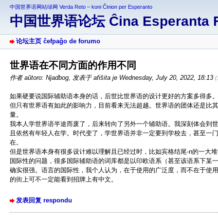
中国世界语网站绿网 Verda Reto – koni Ĉinion per Esperanto
中国世界语论坛 Ĉina Esperanta 
论坛主页 ĉefpaĝo de forumo
世界语在不同方面的作用不同
作者 aŭtoro: Njadbog
,
发表于 afiŝita je Wednesday, July 20, 2022, 18:13
如果硬要说国际辅助语本身的话，后世比世界语的设计更好的方案多得多
但只有世界语有如此的影响力，目前看来无法超越。世界语的团体还是比
量。
我本人学世界语半途而废了，后来转向了另外一个辅助语。我深刻体会到
且依然有年轻人在学。时代变了，学世界语并非一定要到学校去，甚至一
在。
但是世界语本身有很多设计难以理解且已经过时，比如宾格结尾-n的一大
国际性的问题，很多国际辅助语的词库都是以印欧语系（甚至该语系下某
确实很强。语言的国际性，我个人认为，在于使用的广泛度，而不在于使
的街上可不一定能看到招牌上有中文。
发表回复 respondu