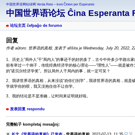
中国世界语网站绿网 Verda Reto – koni Ĉinion per Esperanto
中国世界语论坛 Ĉina Esperanta 
论坛主页 ĉefpaĝo de forumo
回复
作者 aŭtoro: 世界语的真相
,
发表于 afiŝita je Wednesday, July 20, 2022, 2
1、历史上“局外人”干“局内人”的事还干的好的多了，古今中外多少半路
前有举过一个例子，传统经典经济学的核心理论——“理性人”——就是被作为
的“诺贝尔经济学奖”。所以局外人干局内的事，就一定可笑？
2、我讲世界语的真相，从来没说“劝你们别学”，我讲世界语的真相，就
学就学你的呗，我又没抱住你不让你学。
3、我的结论是不是准确，让时间来证明就好啦。
发表回复 respondu
完整帖子 kompletaj mesaĝoj:
长文《世界语的真相》已发布
-
世界语的真相
,
2022-07-13, 11:35