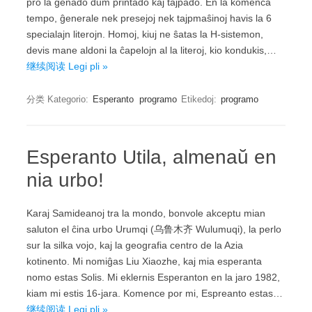
pro la ĝenado dum printado kaj tajpado. En la komenca
tempo, ĝenerale nek presejoj nek tajpmaŝinoj havis la 6
specialajn literojn. Homoj, kiuj ne ŝatas la H-sistemon,
devis mane aldoni la ĉapelojn al la literoj, kio kondukis,…
继续阅读 Legi pli »
分类 Kategorio:
Esperanto
programo
Etikedoj:
programo
Esperanto Utila, almenaŭ en
nia urbo!
Karaj Samideanoj tra la mondo, bonvole akceptu mian
saluton el ĉina urbo Urumqi (乌鲁木齐 Wulumuqi), la perlo
sur la silka vojo, kaj la geografia centro de la Azia
kotinento. Mi nomiĝas Liu Xiaozhe, kaj mia esperanta
nomo estas Solis. Mi eklernis Esperanton en la jaro 1982,
kiam mi estis 16-jara. Komence por mi, Espreanto estas…
继续阅读 Legi pli »