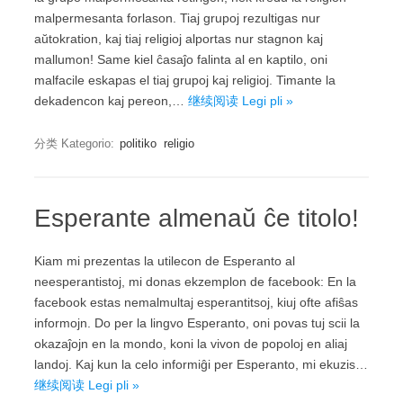
malpermesanta forlason. Tiaj grupoj rezultigas nur
aŭtokration, kaj tiaj religioj alportas nur stagnon kaj
mallumon! Same kiel ĉasaĵo falinta al en kaptilo, oni
malfacile eskapas el tiaj grupoj kaj religioj. Timante la
dekadencon kaj pereon,…
继续阅读 Legi pli »
分类 Kategorio:
politiko
religio
Esperante almenaŭ ĉe titolo!
Kiam mi prezentas la utilecon de Esperanto al
neesperantistoj, mi donas ekzemplon de facebook: En la
facebook estas nemalmultaj esperantitsoj, kiuj ofte afiŝas
informojn. Do per la lingvo Esperanto, oni povas tuj scii la
okazaĵojn en la mondo, koni la vivon de popoloj en aliaj
landoj. Kaj kun la celo informiĝi per Esperanto, mi ekuzis…
继续阅读 Legi pli »