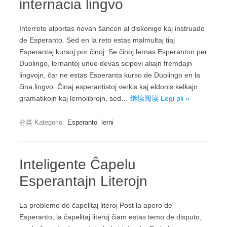
internacia lingvo
Interreto alportas novan ŝancon al diskonigo kaj instruado
de Esperanto. Sed en la reto estas malmultaj tiaj
Esperantaj kursoj por ĉinoj. Se ĉinoj lernas Esperanton per
Duolingo, lernantoj unue devas scipovi aliajn fremdajn
lingvojn, ĉar ne estas Esperanta kurso de Duolingo en la
ĉina lingvo. Ĉinaj esperantistoj verkis kaj eldonis kelkajn
gramatikojn kaj lernolibrojn, sed…
继续阅读 Legi pli »
分类 Kategorio:
Esperanto
lerni
Inteligente Ĉapelu
Esperantajn Literojn
La problemo de ĉapelitaj literoj Post la apero de
Esperanto, la ĉapelitaj literoj ĉiam estas temo de disputo,