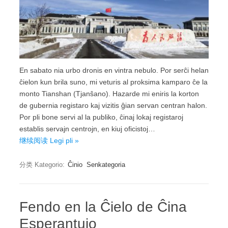
En sabato nia urbo dronis en vintra nebulo. Por serĉi helan
ĉielon kun brila suno, mi veturis al proksima kamparo ĉe la
monto Tianshan (Tjanŝano). Hazarde mi eniris la korton
de gubernia registaro kaj vizitis ĝian servan centran halon.
Por pli bone servi al la publiko, ĉinaj lokaj registaroj
establis servajn centrojn, en kiuj oficistoj…
继续阅读 Legi pli »
分类 Kategorio:
Ĉinio
Senkategoria
Fendo en la Ĉielo de Ĉina
Esperantujo