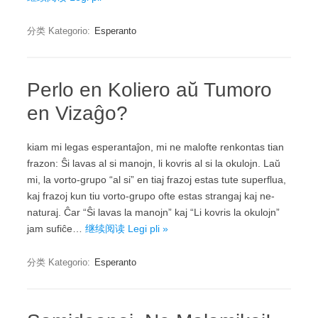
分类 Kategorio:
Esperanto
Perlo en Koliero aŭ Tumoro
en Vizaĝo?
kiam mi legas esperantaĵon, mi ne malofte renkontas tian
frazon: Ŝi lavas al si manojn, li kovris al si la okulojn. Laŭ
mi, la vorto-grupo “al si” en tiaj frazoj estas tute superflua,
kaj frazoj kun tiu vorto-grupo ofte estas strangaj kaj ne-
naturaj. Ĉar “Ŝi lavas la manojn” kaj “Li kovris la okulojn”
jam sufiĉe…
继续阅读 Legi pli »
分类 Kategorio:
Esperanto