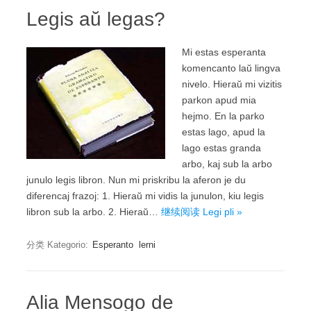
Legis aŭ legas?
Mi estas esperanta
komencanto laŭ lingva
nivelo. Hieraŭ mi vizitis
parkon apud mia
hejmo. En la parko
estas lago, apud la
lago estas granda
arbo, kaj sub la arbo
junulo legis libron. Nun mi priskribu la aferon je du
diferencaj frazoj: 1. Hieraŭ mi vidis la junulon, kiu legis
libron sub la arbo. 2. Hieraŭ…
继续阅读 Legi pli »
分类 Kategorio:
Esperanto
lerni
Alia Mensogo de