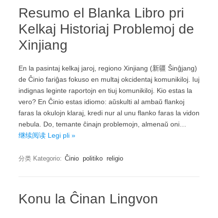
Resumo el Blanka Libro pri
Kelkaj Historiaj Problemoj de
Xinjiang
En la pasintaj kelkaj jaroj, regiono Xinjiang (新疆 Ŝinĝjang)
de Ĉinio fariĝas fokuso en multaj okcidentaj komunikiloj. Iuj
indignas leginte raportojn en tiuj komunikiloj. Kio estas la
vero? En Ĉinio estas idiomo: aŭskulti al ambaŭ flankoj
faras la okulojn klaraj, kredi nur al unu flanko faras la vidon
nebula. Do, temante ĉinajn problemojn, almenaŭ oni…
继续阅读 Legi pli »
分类 Kategorio:
Ĉinio
politiko
religio
Konu la Ĉinan Lingvon