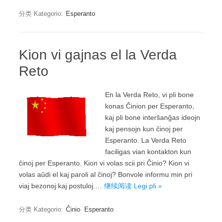
分类 Kategorio:
Esperanto
Kion vi gajnas el la Verda
Reto
En la Verda Reto, vi pli bone
konas Ĉinion per Esperanto,
kaj pli bone interŝanĝas ideojn
kaj pensojn kun ĉinoj per
Esperanto. La Verda Reto
faciligas vian kontakton kun
ĉinoj per Esperanto. Kion vi volas scii pri Ĉinio? Kion vi
volas aŭdi el kaj paroli al ĉinoj? Bonvole informu min pri
viaj bezonoj kaj postuloj.…
继续阅读 Legi pli »
分类 Kategorio:
Ĉinio
Esperanto