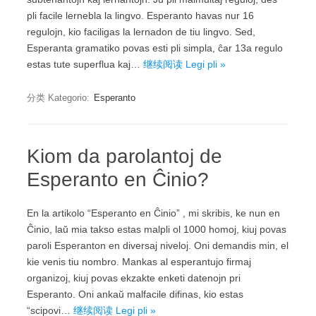
pli facile lernebla la lingvo. Esperanto havas nur 16
regulojn, kio faciligas la lernadon de tiu lingvo. Sed,
Esperanta gramatiko povas esti pli simpla, ĉar 13a regulo
estas tute superflua kaj…
继续阅读 Legi pli »
分类 Kategorio:
Esperanto
Kiom da parolantoj de
Esperanto en Ĉinio?
En la artikolo “Esperanto en Ĉinio” , mi skribis, ke nun en
Ĉinio, laŭ mia takso estas malpli ol 1000 homoj, kiuj povas
paroli Esperanton en diversaj niveloj. Oni demandis min, el
kie venis tiu nombro. Mankas al esperantujo firmaj
organizoj, kiuj povas ekzakte enketi datenojn pri
Esperanto. Oni ankaŭ malfacile difinas, kio estas
“scipovi…
继续阅读 Legi pli »