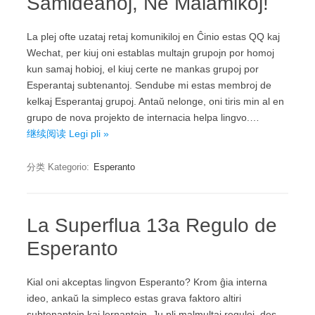
Samideanoj, Ne Malamikoj!
La plej ofte uzataj retaj komunikiloj en Ĉinio estas QQ kaj
Wechat, per kiuj oni establas multajn grupojn por homoj
kun samaj hobioj, el kiuj certe ne mankas grupoj por
Esperantaj subtenantoj. Sendube mi estas membroj de
kelkaj Esperantaj grupoj. Antaŭ nelonge, oni tiris min al en
grupo de nova projekto de internacia helpa lingvo.…
继续阅读 Legi pli »
分类 Kategorio:
Esperanto
La Superflua 13a Regulo de
Esperanto
Kial oni akceptas lingvon Esperanto? Krom ĝia interna
ideo, ankaŭ la simpleco estas grava faktoro altiri
subtenantojn kaj lernantojn. Ju pli malmultaj reguloj, des