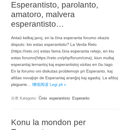
Esperantisto, parolanto,
amatoro, malvera
esperantisto…
Antaŭ kelkaj jaroj, en la ĉina esperanta forumo okazis
disputo: kio estas esperantisto? La Verda Reto
(https://reto.cn) estas fama ĉina esperanta retejo, en kiu
estas forumo(https://reto.cn/php/forum/cina), kiun multaj
esperantaj lernantoj kaj esperantistoj vizitas en ĉiu tago.
En la forumo oni diskutas problemojn pri Esperanto, kaj
afiŝas novaĵojn de Esperantaj aranĝoj kaj agadoj. La afiŝoj
plejparte…
继续阅读 Legi pli »
分类 Kategorio:
Ĉinio
esperantisto
Esperanto
Konu la mondon per