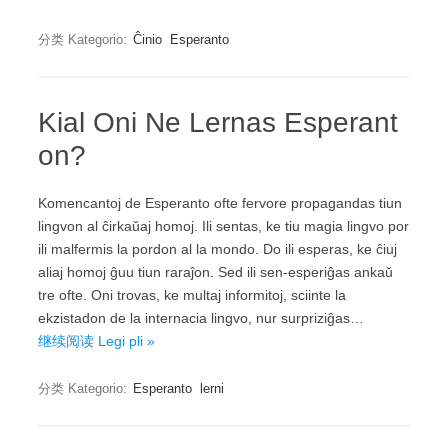
分类 Kategorio:
Ĉinio
Esperanto
Kial Oni Ne Lernas Esperant
on?
Komencantoj de Esperanto ofte fervore propagandas tiun
lingvon al ĉirkaŭaj homoj. Ili sentas, ke tiu magia lingvo por
ili malfermis la pordon al la mondo. Do ili esperas, ke ĉiuj
aliaj homoj ĝuu tiun raraĵon. Sed ili sen-esperiĝas ankaŭ
tre ofte. Oni trovas, ke multaj informitoj, sciinte la
ekzistadon de la internacia lingvo, nur surpriziĝas…
继续阅读 Legi pli »
分类 Kategorio:
Esperanto
lerni