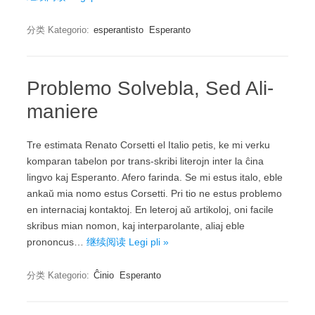
分类 Kategorio:
esperantisto
Esperanto
Problemo Solvebla, Sed Ali-
maniere
Tre estimata Renato Corsetti el Italio petis, ke mi verku
komparan tabelon por trans-skribi literojn inter la ĉina
lingvo kaj Esperanto. Afero farinda. Se mi estus italo, eble
ankaŭ mia nomo estus Corsetti. Pri tio ne estus problemo
en internaciaj kontaktoj. En leteroj aŭ artikoloj, oni facile
skribus mian nomon, kaj interparolante, aliaj eble
prononcus…
继续阅读 Legi pli »
分类 Kategorio:
Ĉinio
Esperanto