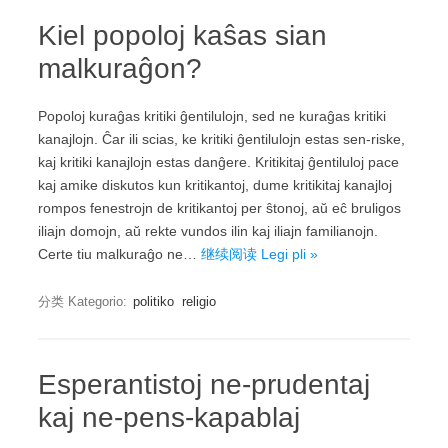
Kiel popoloj kaŝas sian
malkuraĝon?
Popoloj kuraĝas kritiki ĝentilulojn, sed ne kuraĝas kritiki
kanajlojn. Ĉar ili scias, ke kritiki ĝentilulojn estas sen-riske,
kaj kritiki kanajlojn estas danĝere. Kritikitaj ĝentiluloj pace
kaj amike diskutos kun kritikantoj, dume kritikitaj kanajloj
rompos fenestrojn de kritikantoj per ŝtonoj, aŭ eĉ bruligos
iliajn domojn, aŭ rekte vundos ilin kaj iliajn familianojn.
Certe tiu malkuraĝo ne…
继续阅读 Legi pli »
分类 Kategorio:
politiko
religio
Esperantistoj ne-prudentaj
kaj ne-pens-kapablaj