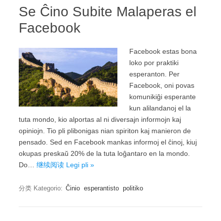
Se Ĉino Subite Malaperas el
Facebook
Facebook estas bona
loko por praktiki
esperanton. Per
Facebook, oni povas
komunikiĝi esperante
kun alilandanoj el la
tuta mondo, kio alportas al ni diversajn informojn kaj
opiniojn. Tio pli plibonigas nian spiriton kaj manieron de
pensado. Sed en Facebook mankas informoj el ĉinoj, kiuj
okupas preskaŭ 20% de la tuta loĝantaro en la mondo.
Do…
继续阅读 Legi pli »
分类 Kategorio:
Ĉinio
esperantisto
politiko