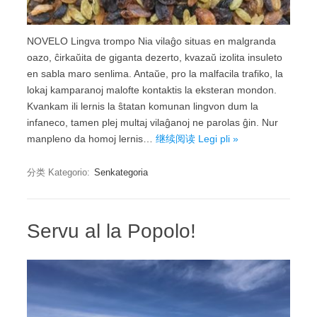
NOVELO Lingva trompo Nia vilaĝo situas en malgranda
oazo, ĉirkaŭita de giganta dezerto, kvazaŭ izolita insuleto
en sabla maro senlima. Antaŭe, pro la malfacila trafiko, la
lokaj kamparanoj malofte kontaktis la eksteran mondon.
Kvankam ili lernis la ŝtatan komunan lingvon dum la
infaneco, tamen plej multaj vilaĝanoj ne parolas ĝin. Nur
manpleno da homoj lernis…
继续阅读 Legi pli »
分类 Kategorio:
Senkategoria
Servu al la Popolo!