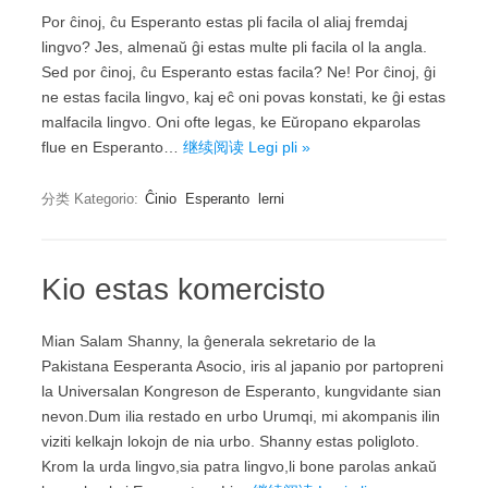
Por ĉinoj, ĉu Esperanto estas pli facila ol aliaj fremdaj
lingvo? Jes, almenaŭ ĝi estas multe pli facila ol la angla.
Sed por ĉinoj, ĉu Esperanto estas facila? Ne! Por ĉinoj, ĝi
ne estas facila lingvo, kaj eĉ oni povas konstati, ke ĝi estas
malfacila lingvo. Oni ofte legas, ke Eŭropano ekparolas
flue en Esperanto…
继续阅读 Legi pli »
分类 Kategorio:
Ĉinio
Esperanto
lerni
Kio estas komercisto
Mian Salam Shanny, la ĝenerala sekretario de la
Pakistana Eesperanta Asocio, iris al japanio por partopreni
la Universalan Kongreson de Esperanto, kungvidante sian
nevon.Dum ilia restado en urbo Urumqi, mi akompanis ilin
viziti kelkajn lokojn de nia urbo. Shanny estas poligloto.
Krom la urda lingvo,sia patra lingvo,li bone parolas ankaŭ