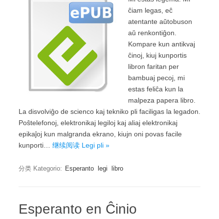
ĉiam legas, eĉ
atentante aŭtobuson
aŭ renkontiĝon.
Kompare kun antikvaj
ĉinoj, kiuj kunportis
libron faritan per
bambuaj pecoj, mi
estas feliĉa kun la
malpeza papera libro.
La disvolviĝo de scienco kaj tekniko pli faciligas la legadon.
Poŝtelefonoj, elektronikaj legiloj kaj aliaj elektronikaj
epikaĵoj kun malgranda ekrano, kiujn oni povas facile
kunporti…
继续阅读 Legi pli »
分类 Kategorio:
Esperanto
legi
libro
Esperanto en Ĉinio