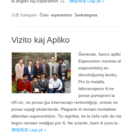
la anglan kaj Esperanton. Li…
继续阅读 Legi pli »
分类 Kategorio:
Ĉinio
esperantisto
Senkategoria
Vizito kaj Apliko
Ĝenerale, ŝanco apliki
Esperanton mankas al
esperantistoj en
disvolviĝantaj landoj.
Pro la malalta
laborenspezo ili ne
povas partopreni la
UK-on, ne povas ĝui internaciajn renkontiĝojn, entute ne
povas vojaĝi eksterlande. Plejparte ili neniam kontaktas
alilandan esperantiston. Tio signifas, ke la ĉefa celo de nia
lingvo neniam realiĝas por ili. Ne sciante, kiam ili uzos la…
继续阅读 Legi pli »