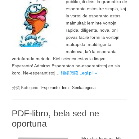
publiko, ili diris: la gramatiko de
esperanto estas tre simpla, kaj
la vortoj de esperanto estas
malmultaj: lerninte vortojn
rapida, diligenta, nova, oni
povas facile formi la vortojn
malrapida, maldiligenta,
malnova, laŭ la esperanta
vortofarada metodo. Kiel scienca estas la lingvo
Esperanto! Admiras Esperanton ne-esperantistoj en sia
koro. Ne-esperantistoj…
继续阅读 Legi pli »
分类 Kategorio:
Esperanto
lerni
Senkategoria
PDF-libro, bela sed ne
oportuna
Mi estas legema. Mi