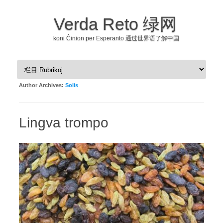
Verda Reto 绿网
koni Ĉinion per Esperanto 通过世界语了解中国
Skip to content
Author Archives:
Solis
Lingva trompo