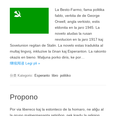
La Besto-Farmo, fama politika
fablo, verkita de de George
Orwell, angla verkisto, estis
eldonita en la jaro 1945. La
novelo aludas la rusan
revolucion en la jaro 1917 kaj
Sovetunion regitan de Stalin. La novelo estas tradukita al
multaj lingvoj, inkluzive la ĉinan kaj Esperanton. La rakonto
okazis en bieno. Maljuna porko diris, ke por…
继续阅读 Legi pli »
分类 Kategorio:
Esperanto
libro
politiko
Propono
Por via libereco kaj la estonteco de la homaro, ne aliĝu al
la grupo malpermesanta retiriĝon, nek kredu la religion