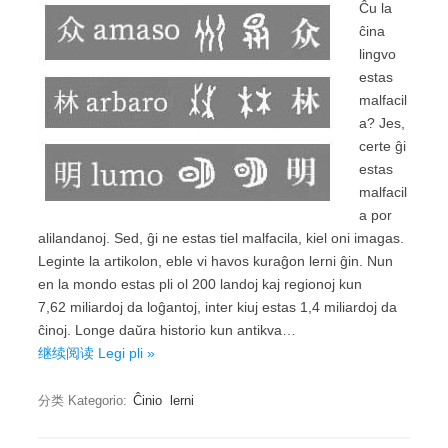
Ĉu la
ĉina
lingvo
estas
malfacil
a? Jes,
certe ĝi
estas
malfacil
a por
alilandanoj. Sed, ĝi ne estas tiel malfacila, kiel oni imagas.
Leginte la artikolon, eble vi havos kuraĝon lerni ĝin. Nun
en la mondo estas pli ol 200 landoj kaj regionoj kun
7,62 miliardoj da loĝantoj, inter kiuj estas 1,4 miliardoj da
ĉinoj. Longe daŭra historio kun antikva…
继续阅读 Legi pli »
分类 Kategorio:
Ĉinio
lerni