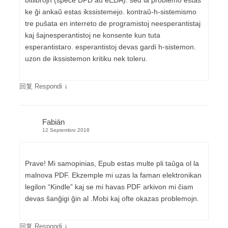
bitlibrojn (spece DPD aŭ eEDA). sed la problemo estas
ke ĝi ankaŭ estas ikssistemejo. kontraŭ-h-sistemismo
tre puŝata en interreto de programistoj neesperantistaj
kaj ŝajnesperantistoj ne konsente kun tuta
esperantistaro. esperantistoj devas gardi h-sistemon.
uzon de ikssistemon kritiku nek toleru.
↓
回复 Respondi
Fabián
12 Septembro 2018
Prave! Mi samopinias, Epub estas multe pli taŭga ol la
malnova PDF. Ekzemple mi uzas la faman elektronikan
legilon “Kindle” kaj se mi havas PDF arkivon mi ĉiam
devas ŝanĝigi ĝin al .Mobi kaj ofte okazas problemojn.
↓
回复 Respondi