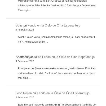
Mi prononcas "ma-la-mi-ko". Ĝi estas pli flua kaj ne ekzistas
miskompreno. Mi opinias ke "mal-a-mi-ko" funkcias por fari emfazon.
Ekzemple…
Solis
pri
Fendo en la Ĉielo de Ĉina Esperantujo
4 Februaro 2026
Atentu: ke en vortoj kiel maLAmi, mi ne temas, ĉu estu paŭzo inter L
kaj A. Mi diskutas pri tio,…
Anattaŝunjatulo
pri
Fendo en la Ĉielo de Ĉina Esperantujo
4 Februaro 2026
Principe estas ĝuste mal-a-mi-ko, mal-am-o, mal-sci-anto. Kvankam
mi kiam diras pli radide *mal-amo*, tio sonas iom kiel ma-la-mo inter
mal-amo,…
Leon Roijen
pri
Fendo en la Ĉielo de Ĉina Esperantujo
3 Februaro 2026
Eble interese (helpe de Gemini AI): En la diversaj lingvoj, la disigo de