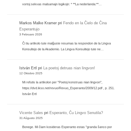
vortoj sekvas malsamajn logikojn: * **La nederlanda:**…
Markos Malke Kramer
pri
Fendo en la Ĉielo de Ĉina
Esperantujo
3 Februaro 2026
Ĉi tiu artikolo tute malĝuste resumas la respondon de la Lingva
Konsultejo de la Akademio. La Lingva Konsultejo tute ne…
István Ertl
pri
La poetoj detruas nian lingvon!
12 Oktobro 2025
Mi refutis la artikolon per "Poetoj konstruas nian lingvon",
https://dvd.ikso.net/revuo/Revuo_Esperanto/2009/12.pdf , p. 251.
István Ertl
Vicente Sales
pri
Esperanto, Ĉu Lingvo Senutila?
31 Aŭgusto 2025
Bonege. Mi ĉiam kosideras Esperanto estas "granda ŝanco por