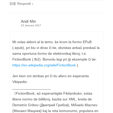
↓
回复 Respondi
Andr Min
23 Januaro 2017
Mi volas aldoni al la temo, ke krom la formo EPuB
(.epub), pri kiu vi diras ĉi tie, ekzistas ankaŭ preskaŭ la
sama oportuna formo de elektronikaj libroj, t.e.
FictionBook (.fb2). Bonvolu legi pri ĝi ekzemple ĉi tie:
https://eo.wikipedia.org/wiki/FictionBook
).
Jen kion oni skribas pri ĉi tiu afero en esperanta
Vikipedio:
___________________
《FictionBook, aŭ esperantigite Fikŝenbuko, estas
libera normo de bitlibroj, bazita sur XML, kreita de
Demetrio Gribov (Дмитрий Грибов), Miĥaelo Macnev
(Михаил Мацнев) kaj la reta komunumo, populara en