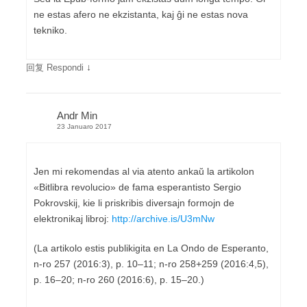
ne estas afero ne ekzistanta, kaj ĝi ne estas nova
tekniko.
↓
回复 Respondi
Andr Min
23 Januaro 2017
Jen mi rekomendas al via atento ankaŭ la artikolon
«Bitlibra revolucio» de fama esperantisto Sergio
Pokrovskij, kie li priskribis diversajn formojn de
elektronikaj libroj:
http://archive.is/U3mNw
(La artikolo estis publikigita en La Ondo de Esperanto,
n-ro 257 (2016:3), p. 10–11; n-ro 258+259 (2016:4,5),
p. 16–20; n-ro 260 (2016:6), p. 15–20.)