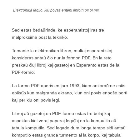
Elektronika legilo, kiu povas enteni librojn pli ol mil
Sed estas bedaŭrinde, ke esperantistoj iras tre
malproksime post la tekniko.
Temante la elektronikan libron, multaj esperantistoj
konsideras antaŭ ĉio nur la formon PDF. En la reto
preskaŭ ĉiuj libroj kaj gazetoj en Esperanto estas de la
PDF-formo.
La formo PDF aperis en jaro 1993, kiam ankoraŭ ne estis
epikaĵo kun malgranda ekrano, kiun oni povis enpoŝe porti
kaj per kiu oni povis legi.
Libroj aŭ gazetoj en PDF-formo estas tre belaj kaj
aspektas kiel veraj paperaj legaĵoj en la komputilo aŭ
tabula komputilo. Sed legado dum longa tempo sidi antaŭ
komputilo estas granda turmento al la korpo, kaj tabula