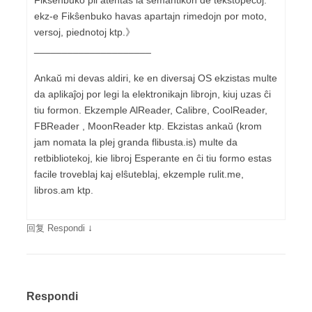
Fikŝenbuko pli atentas la semantikon de tekstopecoj:
ekz-e Fikŝenbuko havas apartajn rimedojn por moto,
versoj, piednotoj ktp.》
_____________________
Ankaŭ mi devas aldiri, ke en diversaj OS ekzistas multe
da aplikaĵoj por legi la elektronikajn librojn, kiuj uzas ĉi
tiu formon. Ekzemple AlReader, Calibre, CoolReader,
FBReader , MoonReader ktp. Ekzistas ankaŭ (krom
jam nomata la plej granda flibusta.is) multe da
retbibliotekoj, kie libroj Esperante en ĉi tiu formo estas
facile troveblaj kaj elŝuteblaj, ekzemple rulit.me,
libros.am ktp.
↓
回复 Respondi
Respondi