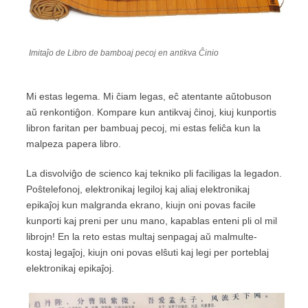
Imitaĵo de Libro de bamboaj pecoj en antikva Ĉinio
Mi estas legema. Mi ĉiam legas, eĉ atentante aŭtobuson
aŭ renkontiĝon. Kompare kun antikvaj ĉinoj, kiuj kunportis
libron faritan per bambuaj pecoj, mi estas feliĉa kun la
malpeza papera libro.
La disvolviĝo de scienco kaj tekniko pli faciligas la legadon.
Poŝtelefonoj, elektronikaj legiloj kaj aliaj elektronikaj
epikaĵoj kun malgranda ekrano, kiujn oni povas facile
kunporti kaj preni per unu mano, kapablas enteni pli ol mil
librojn! En la reto estas multaj senpagaj aŭ malmulte-
kostaj legaĵoj, kiujn oni povas elŝuti kaj legi per porteblaj
elektronikaj epikaĵoj.