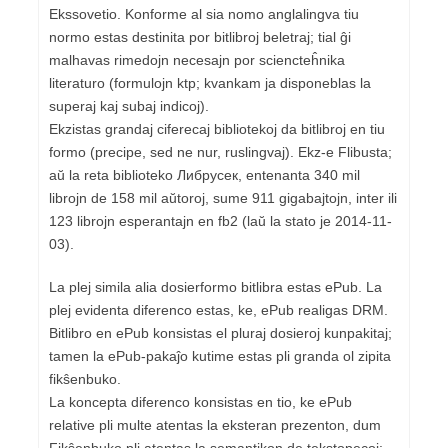
Ekssovetio. Konforme al sia nomo anglalingva tiu
normo estas destinita por bitlibroj beletraj; tial ĝi
malhavas rimedojn necesajn por sciencteĥnika
literaturo (formulojn ktp; kvankam ja disponeblas la
superaj kaj subaj indicoj).
Ekzistas grandaj ciferecaj bibliotekoj da bitlibroj en tiu
formo (precipe, sed ne nur, ruslingvaj). Ekz-e Flibusta;
aŭ la reta biblioteko Либрусек, entenanta 340 mil
librojn de 158 mil aŭtoroj, sume 911 gigabajtojn, inter ili
123 librojn esperantajn en fb2 (laŭ la stato je 2014-11-
03).
La plej simila alia dosierformo bitlibra estas ePub. La
plej evidenta diferenco estas, ke, ePub realigas DRM.
Bitlibro en ePub konsistas el pluraj dosieroj kunpakitaj;
tamen la ePub-pakaĵo kutime estas pli granda ol zipita
fikŝenbuko.
La koncepta diferenco konsistas en tio, ke ePub
relative pli multe atentas la eksteran prezenton, dum