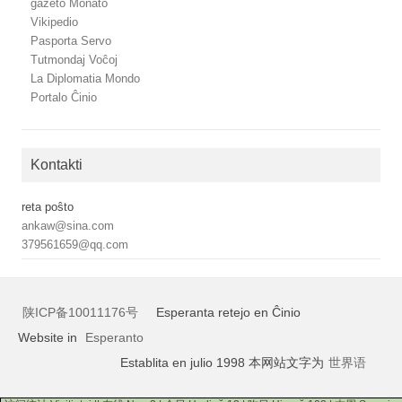
gazeto Monato
Vikipedio
Pasporta Servo
Tutmondaj Voĉoj
La Diplomatia Mondo
Portalo Ĉinio
Kontakti
reta poŝto
ankaw@sina.com
379561659@qq.com
陕ICP备10011176号
Esperanta retejo en Ĉinio
Website in
Esperanto
Establita en julio 1998 本网站文字为
世界语