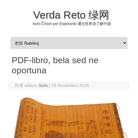
Verda Reto 绿网
koni Ĉinion per Esperanto 通过世界语了解中国
Skip to content
PDF-libro, bela sed ne
oportuna
作者 aŭtoro
Solis
|
16 Novembro 2016