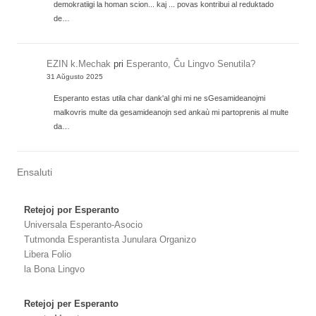
demokratiigi la homan scion... kaj ... povas kontribui al reduktado
de…
EZIN k.Mechak
pri
Esperanto, Ĉu Lingvo Senutila?
31 Aŭgusto 2025
Esperanto estas utila char dank'al ghi mi ne sGesamideanojmi
malkovris multe da gesamideanojn sed ankaù mi partoprenis al multe
da…
Ensaluti
Retejoj por Esperanto
Universala Esperanto-Asocio
Tutmonda Esperantista Junulara Organizo
Libera Folio
la Bona Lingvo
Retejoj per Esperanto