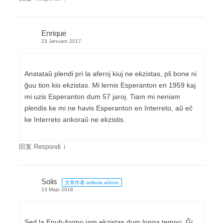
Enrique
23 Januaro 2017
Anstataŭ plendi pri la aferoj kiuj ne ekzistas, pli bone ni
ĝuu tion kio ekzistas. Mi lernis Esperanton en 1959 kaj
mi uzis Esperanton dum 57 jaroj. Tiam mi neniam
plendis ke mi ne havis Esperanton en Interreto, aŭ eĉ
ke Interreto ankoraŭ ne ekzistis.
↓
回复 Respondi
Solis
文章作者 artikola aŭtoro
13 Majo 2018
Sed la Epub-formo jam ekzistas dum longa tempo. Ĝi