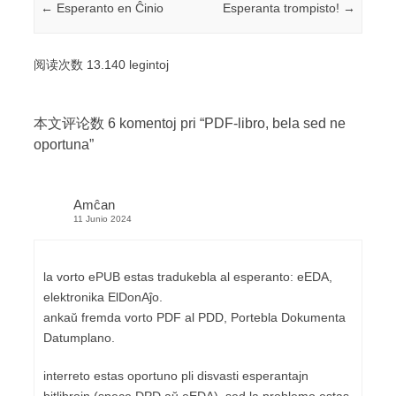
Post navigation
←
Esperanto en Ĉinio
Esperanta trompisto!
→
阅读次数 13.140 legintoj
本文评论数 6 komentoj pri “
PDF-libro, bela sed ne
oportuna
”
Amĉan
11 Junio 2024
la vorto ePUB estas tradukebla al esperanto: eEDA,
elektronika ElDonAĵo.
ankaŭ fremda vorto PDF al PDD, Portebla Dokumenta
Datumplano.
interreto estas oportuno pli disvasti esperantajn