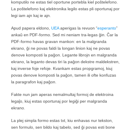
komputilo ne estas tiel oportune portebla kiel poŝtelefono.
La poŝtelefono kaj elektronika legilo estas pli oportunaj por
legi iam ajn kaj ie ajn.
Apud papera eldono,
UEA
aperigas la revuon “
esperanto
”
ankaŭ en PDF-formo. Sed mi neniam tra-legas ĝin. Ĉar la
PDF-formo havas gravan mankon: en la malgranda
ekrano, ĝi ne povas faldi la longan linion kaj ne povas
denove komposti la paĝon. Legante librojn en malgranda
ekrano, la leganto devas tiri la paĝon dekstre maldekstren,
kaj inverse foje refoje. Kvankam estas propgramoj, kiuj
povas denove komposti la paĝon, tamen ili ofte konfuzas
la paragrafon kaj paĝon.
Fakte nun jam aperas nemalmultaj formoj de elektroina
legaĵo, kiuj estas oportunaj por legiĝi per malgranda
ekrano.
La plej simpla formo estas txt, kiu enhavas nur tekston,
sen formulo, sen bildo kaj tabelo, sed ĝi povas esti bone