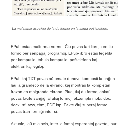
La malsamaj aspektoj de la du formoj en la sama poŝtelefono.
EPub estas malferma normo. Ĉiu povas fari librojn en tiu
formo per senpagaj programoj. EPub-libro estas legebla
per komputilo, tabula komputilo, poŝtelefono kaj
elektronikaj legiloj.
EPub kaj TXT povas aŭtomate denove komposti la paĝon
laŭ la grandeco de la ekrano, kaj montras la kompletan
frazon en malgranda ekrano. Plue, tiuj du formoj ankaŭ
povas facile ŝanĝiĝi al aliaj formoj, ekzemple mobi, doc,
docx, rtf, azw, chm, PDF ktp. Fakte ĉiuj superaj formoj
povas tran-formiĝi inter si.
Aktuale, laŭ mia scio, inter la famaj esperantaj gazetoj, nur