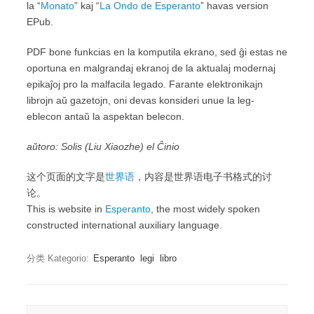
la “
Monato
” kaj “
La Ondo de Esperanto
” havas version
EPub.
PDF bone funkcias en la komputila ekrano, sed ĝi estas ne
oportuna en malgrandaj ekranoj de la aktualaj modernaj
epikaĵoj pro la malfacila legado. Farante elektronikajn
librojn aŭ gazetojn, oni devas konsideri unue la leg-
eblecon antaŭ la aspektan belecon.
aŭtoro: Solis (Liu Xiaozhe) el Ĉinio
这个页面的文字是
世界语
，内容是世界语电子书格式的讨
论。
This is website in
Esperanto
, the most widely spoken
constructed international auxiliary language.
分类 Kategorio:
Esperanto
legi
libro