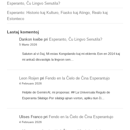
Esperanto, Ĉu Lingvo Senutila?
Esperanto: Historio kaj Kulturo, Fiasko kaj Atingo, Realo kaj
Estonteco
Lastaj komentoj
Dankon kwibe
pri
Esperanto, Ĉu Lingvo Senutila?
5 Marto 2026
Saluton al vi ĉiuj, Mi estas Kongolando kaj mi eklernis Eon en 2014 kaj
mi ankaŭ disvastigis la lingvon sen…
Leon Roijen
pri
Fendo en la Ĉielo de Ĉina Esperantujo
4 Februaro 2026
Helpite de Gemini AI, mi proponas: ## La Universala Regulo de
Esperanta Silabigo Por silabigi ajnan vorton, apliku tiun ĉi…
Ulises Franco
pri
Fendo en la Ĉielo de Ĉina Esperantujo
4 Februaro 2026