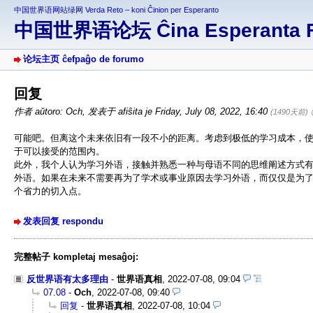
中国世界语网站绿网 Verda Reto – koni Ĉinion per Esperanto
中国世界语论坛 Ĉina Esperanta 
论坛主页 ĉefpaĝo de forumo
回复
作者 aŭtoro: Och
,
发表于 afiŝita je Friday, July 08, 2022, 16:40
(1490天前)
可能吧。但离这个未来依旧有一段不小的距离。考虑到极低的学习成本，
于可以接受的范围内。
此外，我个人认为学习外语，接触并熟悉一种与母语不同的思维阐述方式
外语。如果在未来不需要再为了学术或事业原因去学习外语，而仅仅是为
个省力的切入点。
发表回复 respondu
完整帖子 kompletaj mesaĝoj:
反世界语有太多理由
-
世界语真相
,
2022-07-08, 09:04
07.08
-
Och
,
2022-07-08, 09:40
回复
-
世界语真相
,
2022-07-08, 10:04