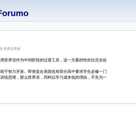
Forumo
@ 世界语真相
使用世界语作为中间阶段的过渡工具，这一方案的性价比完全处
有助于智力开发。即便是在美国也有部分高中要求学生必修一门
了训练思维，那么世界语，同样以学习成本低的理由，不失为一