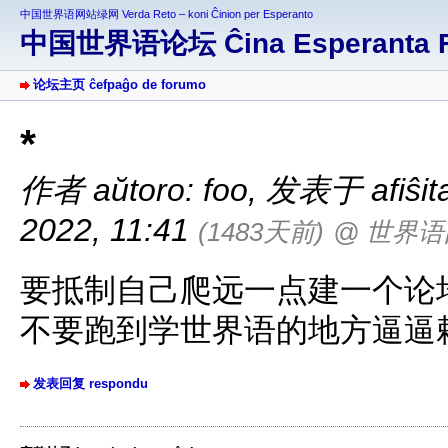
中国世界语网站绿网 Verda Reto – koni Ĉinion per Esperanto
中国世界语论坛 Ĉina Esperanta 
论坛主页 ĉefpaĝo de forumo
*
作者 aŭtoro: foo
,
发表于 afiŝita 
2022, 11:41
(1483天前)
@ 世界
要抵制自己爬远一点建一个论
不要跑到学世界语的地方逼逼
发表回复 respondu