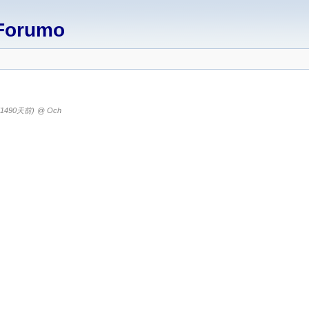
Forumo
(1490天前)
@ Och