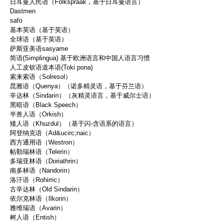
日耳曼人民语（Folkspraak，基于日耳曼语言）
Dastmen
safo
基本英语（基于英语）
全球语（基于英语）
萨斯亚美语sasyame
简语(Simplingua) 基于欧洲语言和中国人语言习惯
人工皮钦语道本语(Toki pona)
索来索语（Solresol）
昆雅语（Quenya）（诺多精灵语，基于芬兰语）
辛达林（Sindarin）（灰精灵语言，基于威尔士语）
黑暗语（Black Speech）
半兽人语（Orkish）
矮人语（Khuzdul）（基于闪-含语系的语言）
阿登纳克语（Ad&ucirc;naic）
西方通用语（Westron）
帖勒瑞林语（Telerin）
多瑞亚林语（Doriathrin）
南多林语（Nandorin）
洛汗语（Rohirric）
古辛达林（Old Sindarin）
依尔克林语（Ilkorin）
雅维瑞语（Avarin）
树人语（Entish）