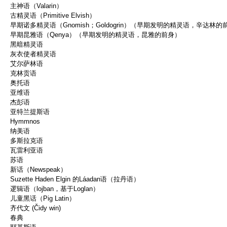
主神语（Valarin）
古精灵语（Primitive Elvish）
早期诺多精灵语（Gnomish；Goldogrin）（早期发明的精灵语，辛达林的
早期昆雅语（Qenya）（早期发明的精灵语，昆雅的前身）
黑暗精灵语
灰衣使者精灵语
艾尔萨林语
克林贡语
奥托语
亚维语
杰彭语
亚特兰提斯语
Hymmnos
纳美语
多斯拉克语
瓦雷利亚语
苏语
新话（Newspeak）
Suzette Haden Elgin 的Láadan语（拉丹语）
逻辑语（lojban，基于Loglan）
儿童黑话（Pig Latin）
齐代文 (Čidy win)
春典