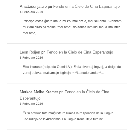
Anattaŝunjatulo
pri
Fendo en la Ĉielo de Ĉina Esperantujo
4 Februaro 2026
Principe estas ĝuste mal-a-mi-ko, mal-am-o, mal-sci-anto. Kvankam
mi kiam diras pli radide *mal-amo*, tio sonas iom kiel ma-la-mo inter
mal-amo,…
Leon Roijen
pri
Fendo en la Ĉielo de Ĉina Esperantujo
3 Februaro 2026
Eble interese (helpe de Gemini AI): En la diversaj lingvoj, la disigo de
vortoj sekvas malsamajn logikojn: * **La nederlanda:**…
Markos Malke Kramer
pri
Fendo en la Ĉielo de Ĉina
Esperantujo
3 Februaro 2026
Ĉi tiu artikolo tute malĝuste resumas la respondon de la Lingva
Konsultejo de la Akademio. La Lingva Konsultejo tute ne…