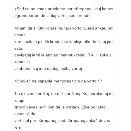
>Sed tio ne estas problemo por eŭropanoj, kiuj konas
>grandparton de la tiuj vortoj sen lernado.
Mi jam diris. Oni konas multajn vortojn, sed ankaŭ oni
devas
lerni multajn pli. Mi kredas ke la plejmulto de ĉinoj jam
estis
devigataj lerni la anglan (sen-sukcese). Tiel ili ankaŭ
konas la
alfabeton kaj iom da tiaj multaj vortoj.
>ĉinoj eĉ ne kapable memoras tiom da vortojn?
Tio okazas por ĉiuj, ne nur por ĉinoj. Kaj parolantoj de
iu ajn
lingvo devas lerni iom de la vortaro. Eble por ĉinoj
estas pli da
vortoj ol por eŭropanoj, sed eŭropanoj ankaŭ devas
lerni