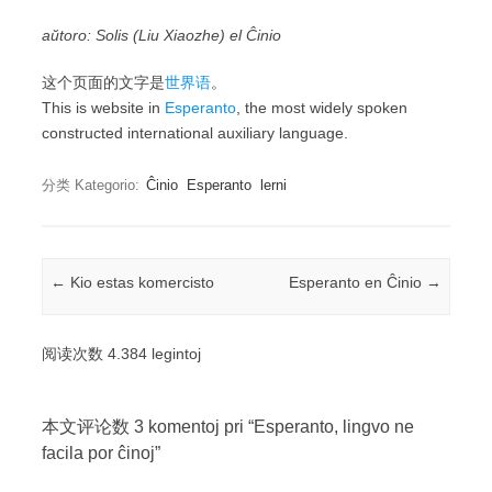
aŭtoro: Solis (Liu Xiaozhe) el Ĉinio
这个页面的文字是
世界语
。
This is website in
Esperanto
, the most widely spoken
constructed international auxiliary language.
分类 Kategorio:
Ĉinio
Esperanto
lerni
Post navigation
←
Kio estas komercisto
Esperanto en Ĉinio
→
阅读次数 4.384 legintoj
本文评论数 3 komentoj pri “
Esperanto, lingvo ne
facila por ĉinoj
”