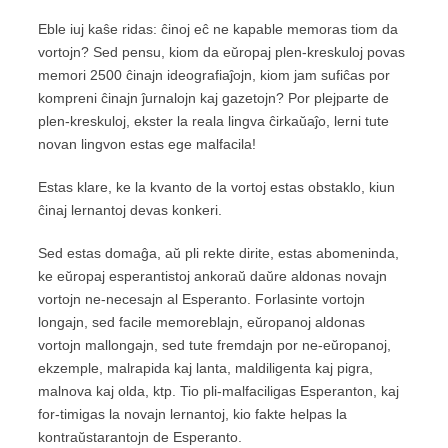
Eble iuj kaŝe ridas: ĉinoj eĉ ne kapable memoras tiom da
vortojn? Sed pensu, kiom da eŭropaj plen-kreskuloj povas
memori 2500 ĉinajn ideografiaĵojn, kiom jam sufiĉas por
kompreni ĉinajn ĵurnalojn kaj gazetojn? Por plejparte de
plen-kreskuloj, ekster la reala lingva ĉirkaŭaĵo, lerni tute
novan lingvon estas ege malfacila!
Estas klare, ke la kvanto de la vortoj estas obstaklo, kiun
ĉinaj lernantoj devas konkeri.
Sed estas domaĝa, aŭ pli rekte dirite, estas abomeninda,
ke eŭropaj esperantistoj ankoraŭ daŭre aldonas novajn
vortojn ne-necesajn al Esperanto. Forlasinte vortojn
longajn, sed facile memoreblajn, eŭropanoj aldonas
vortojn mallongajn, sed tute fremdajn por ne-eŭropanoj,
ekzemple, malrapida kaj lanta, maldiligenta kaj pigra,
malnova kaj olda, ktp. Tio pli-malfaciligas Esperanton, kaj
for-timigas la novajn lernantoj, kio fakte helpas la
kontraŭstarantojn de Esperanto.