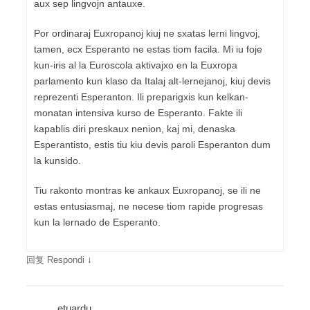
aux sep lingvojn antauxe.
Por ordinaraj Euxropanoj kiuj ne sxatas lerni lingvoj,
tamen, ecx Esperanto ne estas tiom facila. Mi iu foje
kun-iris al la Euroscola aktivajxo en la Euxropa
parlamento kun klaso da Italaj alt-lernejanoj, kiuj devis
reprezenti Esperanton. Ili preparigxis kun kelkan-
monatan intensiva kurso de Esperanto. Fakte ili
kapablis diri preskaux nenion, kaj mi, denaska
Esperantisto, estis tiu kiu devis paroli Esperanton dum
la kunsido.
Tiu rakonto montras ke ankaux Euxropanoj, se ili ne
estas entusiasmaj, ne necese tiom rapide progresas
kun la lernado de Esperanto.
↓
回复 Respondi
etuardu