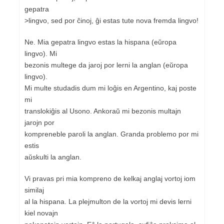
gepatra
>lingvo, sed por ĉinoj, ĝi estas tute nova fremda lingvo!
Ne. Mia gepatra lingvo estas la hispana (eŭropa
lingvo). Mi
bezonis multege da jaroj por lerni la anglan (eŭropa
lingvo).
Mi multe studadis dum mi loĝis en Argentino, kaj poste
mi
translokiĝis al Usono. Ankoraŭ mi bezonis multajn
jarojn por
kompreneble paroli la anglan. Granda problemo por mi
estis
aŭskulti la anglan.
Vi pravas pri mia kompreno de kelkaj anglaj vortoj iom
similaj
al la hispana. La plejmulton de la vortoj mi devis lerni
kiel novajn