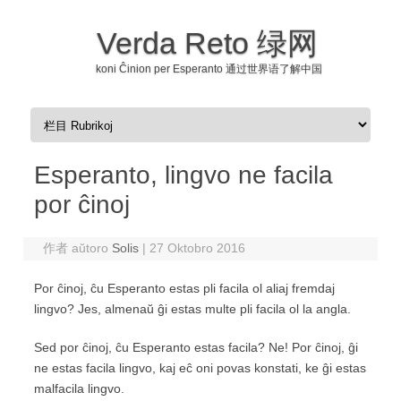
Verda Reto 绿网
koni Ĉinion per Esperanto 通过世界语了解中国
Skip to content
Esperanto, lingvo ne facila
por ĉinoj
作者 aŭtoro
Solis
|
27 Oktobro 2016
Por ĉinoj, ĉu Esperanto estas pli facila ol aliaj fremdaj
lingvo? Jes, almenaŭ ĝi estas multe pli facila ol la angla.
Sed por ĉinoj, ĉu Esperanto estas facila? Ne! Por ĉinoj, ĝi
ne estas facila lingvo, kaj eĉ oni povas konstati, ke ĝi estas
malfacila lingvo.