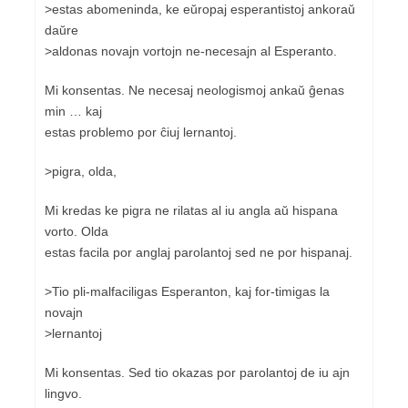
>estas abomeninda, ke eŭropaj esperantistoj ankoraŭ
daŭre
>aldonas novajn vortojn ne-necesajn al Esperanto.
Mi konsentas. Ne necesaj neologismoj ankaŭ ĝenas
min … kaj
estas problemo por ĉiuj lernantoj.
>pigra, olda,
Mi kredas ke pigra ne rilatas al iu angla aŭ hispana
vorto. Olda
estas facila por anglaj parolantoj sed ne por hispanaj.
>Tio pli-malfaciligas Esperanton, kaj for-timigas la
novajn
>lernantoj
Mi konsentas. Sed tio okazas por parolantoj de iu ajn
lingvo.