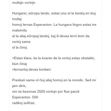
multajn vortojn.
Hungario, eŭropa lando, estas unu el la landoj en kiuj
multaj
homoj lernas Esperanton. La hungara lingvo estas tre
malsimila
al la aliaj eŭropaj landoj, kaj ili devas lerni tiom da
vortoj same
ol la ĉinoj.
>Estas klare, ke la kvanto de la vortoj estas obstaklo,
kiun ĉinaj
>lernantoj devas konkeri.
Preskaŭ same ol ĉiuj aliaj homoj en la mondo. Sed mi
jam diris,
oni ne bezonas 2500 vortojn por flue paroli
Esperanton. 500
radikoj sufiĉas.