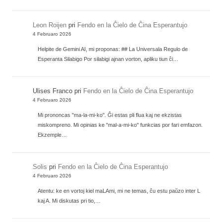
Leon Roijen
pri
Fendo en la Ĉielo de Ĉina Esperantujo
4 Februaro 2026
Helpite de Gemini AI, mi proponas: ## La Universala Regulo de
Esperanta Silabigo Por silabigi ajnan vorton, apliku tiun ĉi…
Ulises Franco
pri
Fendo en la Ĉielo de Ĉina Esperantujo
4 Februaro 2026
Mi prononcas "ma-la-mi-ko". Ĝi estas pli flua kaj ne ekzistas
miskompreno. Mi opinias ke "mal-a-mi-ko" funkcias por fari emfazon.
Ekzemple…
Solis
pri
Fendo en la Ĉielo de Ĉina Esperantujo
4 Februaro 2026
Atentu: ke en vortoj kiel maLAmi, mi ne temas, ĉu estu paŭzo inter L
kaj A. Mi diskutas pri tio,…