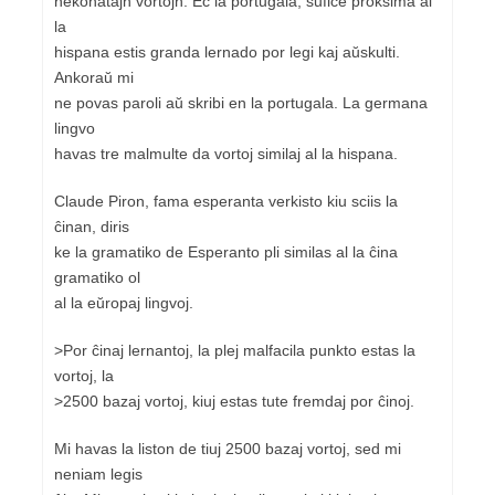
nekonatajn vortojn. Eĉ la portugala, sufiĉe proksima al
la
hispana estis granda lernado por legi kaj aŭskulti.
Ankoraŭ mi
ne povas paroli aŭ skribi en la portugala. La germana
lingvo
havas tre malmulte da vortoj similaj al la hispana.
Claude Piron, fama esperanta verkisto kiu sciis la
ĉinan, diris
ke la gramatiko de Esperanto pli similas al la ĉina
gramatiko ol
al la eŭropaj lingvoj.
>Por ĉinaj lernantoj, la plej malfacila punkto estas la
vortoj, la
>2500 bazaj vortoj, kiuj estas tute fremdaj por ĉinoj.
Mi havas la liston de tiuj 2500 bazaj vortoj, sed mi
neniam legis