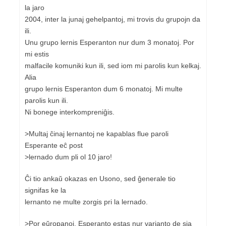
la jaro
2004, inter la junaj gehelpantoj, mi trovis du grupojn da
ili.
Unu grupo lernis Esperanton nur dum 3 monatoj. Por
mi estis
malfacile komuniki kun ili, sed iom mi parolis kun kelkaj.
Alia
grupo lernis Esperanton dum 6 monatoj. Mi multe
parolis kun ili.
Ni bonege interkompreniĝis.
>Multaj ĉinaj lernantoj ne kapablas flue paroli
Esperante eĉ post
>lernado dum pli ol 10 jaro!
Ĉi tio ankaŭ okazas en Usono, sed ĝenerale tio
signifas ke la
lernanto ne multe zorgis pri la lernado.
>Por eŭropanoj, Esperanto estas nur varianto de sia