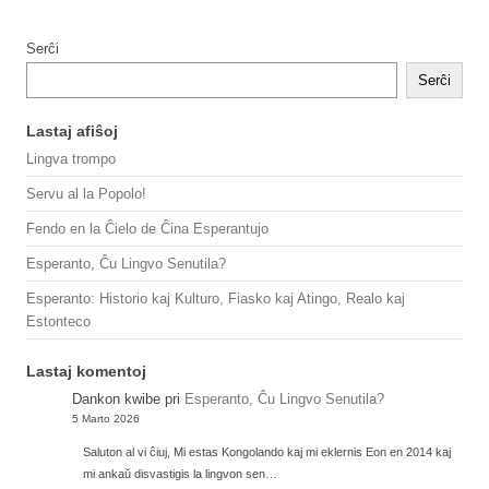
Serĉi
Serĉi
Lastaj afiŝoj
Lingva trompo
Servu al la Popolo!
Fendo en la Ĉielo de Ĉina Esperantujo
Esperanto, Ĉu Lingvo Senutila?
Esperanto: Historio kaj Kulturo, Fiasko kaj Atingo, Realo kaj
Estonteco
Lastaj komentoj
Dankon kwibe
pri
Esperanto, Ĉu Lingvo Senutila?
5 Marto 2026
Saluton al vi ĉiuj, Mi estas Kongolando kaj mi eklernis Eon en 2014 kaj
mi ankaŭ disvastigis la lingvon sen…