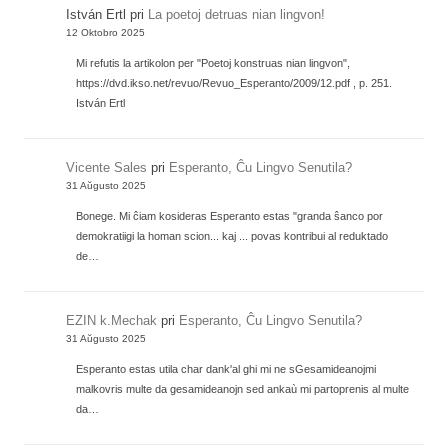
István Ertl
pri
La poetoj detruas nian lingvon!
12 Oktobro 2025
Mi refutis la artikolon per "Poetoj konstruas nian lingvon",
https://dvd.ikso.net/revuo/Revuo_Esperanto/2009/12.pdf , p. 251.
István Ertl
Vicente Sales
pri
Esperanto, Ĉu Lingvo Senutila?
31 Aŭgusto 2025
Bonege. Mi ĉiam kosideras Esperanto estas "granda ŝanco por
demokratiigi la homan scion... kaj ... povas kontribui al reduktado
de…
EZIN k.Mechak
pri
Esperanto, Ĉu Lingvo Senutila?
31 Aŭgusto 2025
Esperanto estas utila char dank'al ghi mi ne sGesamideanojmi
malkovris multe da gesamideanojn sed ankaù mi partoprenis al multe
da…