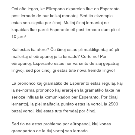
Oni ofte legas, ke Eŭropano ekparolas flue en Esperanto
post lernado de nur kelkaj monatoj. Sed tia ekzemplo
estas sen-signifa por ĉinoj. Multaj ĉinaj lernantoj ne
kapablas flue paroli Esperante eĉ post lernado dum pli ol
10 jaro!
Kial estas tia afero? Ĉu ĉinoj estas pli maldiligentaj aŭ pli
mallertaj ol eŭropanoj je la lernado? Certe ne! Por
eŭropanoj, Esperanto estas nur varianto de siaj gepatraj
lingvoj, sed por ĉinoj, ĝi estas tute nova fremda lingvo!
La prononco kaj gramatiko de Esperanto estas regulaj, kaj
la ne-norma prononco kaj eraroj en la gramatiko fakte ne
serioze influas la komunikadon per Esperanto. Por ĉinaj
lernantoj, la plej malfacila punkto estas la vortoj, la 2500
bazaj vortoj, kiuj estas tute fremdaj por ĉinoj.
Sed tio ne estas problemo por eŭropanoj, kiuj konas
grandparton de la tiuj vortoj sen lernado.