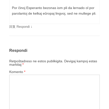
Por ĉinoj Esperanto bezonas iom pli da lernado ol por
parolantoj de kelkaj eŭropaj lingvoj, sed ne multege pli.
↓
回复 Respondi
Respondi
Retpoŝtadreso ne estos publikigita.
Devigaj kampoj estas
markitaj
*
Komento
*