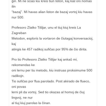
ĝin. Mi ne scias kiu kreis tiun liston, kaj kial oni nomas
ilin
“bazaj”. Mi havas alian liston de bazaj vortoj kiu havas
nur 500.
Profesoro Zlatko Tišljar, unu el tiuj kiuj kreis La
Zagreban
Metodon, esploris la vortaron de ĉiutagaj konversacioj,
kaj
atingis ke 457 radikoj sufiĉas por 95% de ĉio dirita.
Pro tio Profesoro Zlatko Tišljar kaj ankaŭ mi,
rekomendas ke
oni lernu per tiu metodo, kiu instruas proksimume 500
radikojn.
Tio sufiĉas por flua parolado. Post akirado de flueco,
oni povas
lerni pli da vortoj. Sed tio okazas al homoj de ĉiuj
lingvoj, ne nur
al tiuj kiuj parolas la ĉinan.