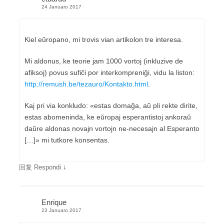
24 Januaro 2017
Kiel eŭropano, mi trovis vian artikolon tre interesa.
Mi aldonus, ke teorie jam 1000 vortoj (inkluzive de
afiksoj) povus sufiĉi por interkompreniĝi, vidu la liston:
http://remush.be/tezauro/Kontakto.html
.
Kaj pri via konkludo: «estas domaĝa, aŭ pli rekte dirite,
estas abomeninda, ke eŭropaj esperantistoj ankoraŭ
daŭre aldonas novajn vortojn ne-necesajn al Esperanto
[…]» mi tutkore konsentas.
↓
回复 Respondi
Enrique
23 Januaro 2017