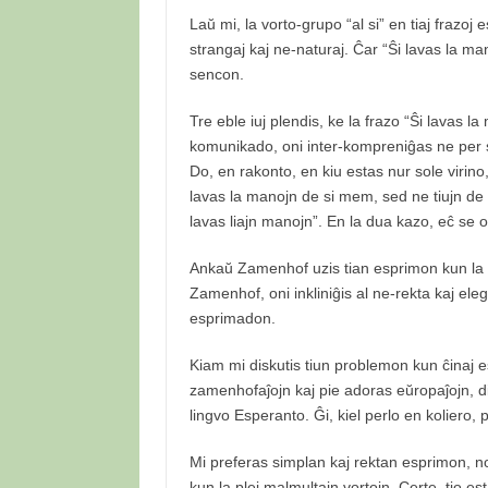
Laŭ mi, la vorto-grupo “al si” en tiaj frazoj 
strangaj kaj ne-naturaj. Ĉar “Ŝi lavas la man
sencon.
Tre eble iuj plendis, ke la frazo “Ŝi lavas 
komunikado, oni inter-kompreniĝas ne per 
Do, en rakonto, en kiu estas nur sole virino
lavas la manojn de si mem, sed ne tiujn de a
lavas liajn manojn”. En la dua kazo, eĉ se on
Ankaŭ Zamenhof uzis tian esprimon kun la v
Zamenhof, oni inkliniĝis al ne-rekta kaj el
esprimadon.
Kiam mi diskutis tiun problemon kun ĉinaj es
zamenhofaĵojn kaj pie adoras eŭropaĵojn, dir
lingvo Esperanto. Ĝi, kiel perlo en koliero, 
Mi preferas simplan kaj rektan esprimon, no
kun la plej malmultajn vortojn. Certe, tio e