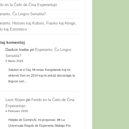
do en la Ĉielo de Ĉina Esperantujo
eranto, Ĉu Lingvo Senutila?
ranto: Historio kaj Kulturo, Fiasko kaj Atingo,
lo kaj Estonteco
taj komentoj
Dankon kwibe
pri
Esperanto, Ĉu Lingvo
Senutila?
5 Marto 2026
Saluton al vi ĉiuj, Mi estas Kongolando kaj mi
eklernis Eon en 2014 kaj mi ankaŭ disvastigis la
lingvon sen…
Leon Roijen
pri
Fendo en la Ĉielo de Ĉina
Esperantujo
4 Februaro 2026
Helpite de Gemini AI, mi proponas: ## La
Universala Regulo de Esperanta Silabigo Por