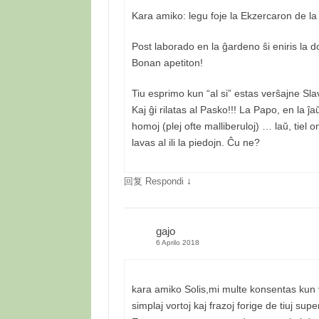
Kara amiko: legu foje la Ekzercaron de la 
Post laborado en la ĝardeno ŝi eniris la 
Bonan apetiton!
Tiu esprimo kun “al si” estas verŝajne S
Kaj ĝi rilatas al Pasko!!! La Papo, en la 
homoj (plej ofte malliberuloj) … laŭ, tiel 
lavas al ili la piedojn. Ĉu ne?
↓
回复 Respondi
gajo
6 Aprilo 2018
kara amiko Solis,mi multe konsentas kun v
simplaj vortoj kaj frazoj forige de tiuj supe