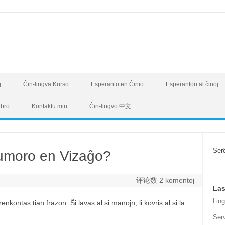
j
Ĉin-lingva Kurso
Esperanto en Ĉinio
Esperanton al ĉinoj
ibro
Kontaktu min
Ĉin-lingvo 中文
Ser
Tumoro en Vizaĝo?
评论数 2 komentoj
Las
Lin
kontas tian frazon: Ŝi lavas al si manojn, li kovris al si la
Serv