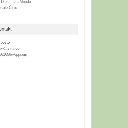
 Diplomatia Mondo
rtalo Ĉinio
ontakti
 poŝto
aw@sina.com
561659@qq.com