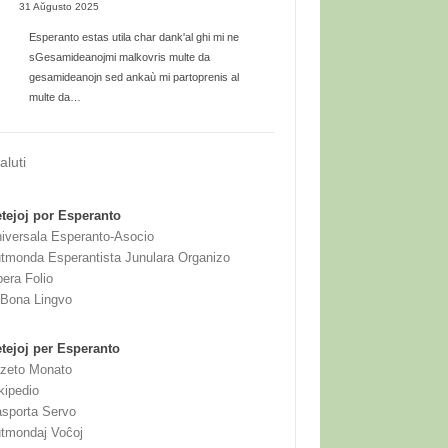
31 Aŭgusto 2025
Esperanto estas utila char dank'al ghi mi ne
sGesamideanojmi malkovris multe da
gesamideanojn sed ankaù mi partoprenis al
multe da…
aluti
tejoj por Esperanto
iversala Esperanto-Asocio
tmonda Esperantista Junulara Organizo
bera Folio
 Bona Lingvo
tejoj per Esperanto
zeto Monato
kipedio
sporta Servo
tmondaj Voĉoj