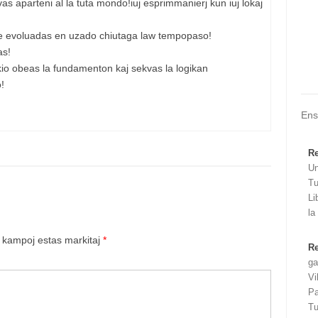
s aparteni al la tuta mondo!iuj esprimmanierj kun iuj lokaj
ese evoluadas en uzado chiutaga law tempopaso!
as!
,kio obeas la fundamenton kaj sekvas la logikan
!
Ens
Re
Un
Tu
Li
la
 kampoj estas markitaj
*
Re
ga
Vi
Pa
Tu