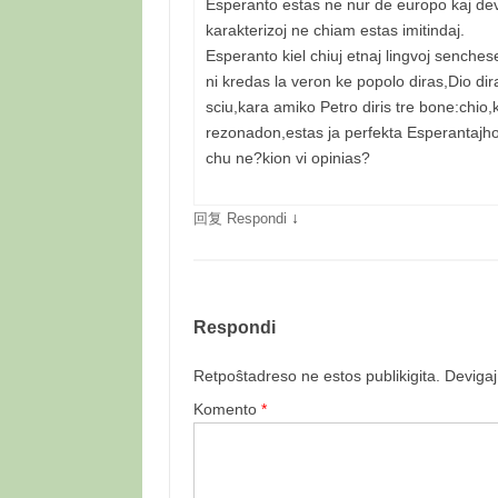
Esperanto estas ne nur de europo kaj deva
karakterizoj ne chiam estas imitindaj.
Esperanto kiel chiuj etnaj lingvoj sench
ni kredas la veron ke popolo diras,Dio dir
sciu,kara amiko Petro diris tre bone:chio
rezonadon,estas ja perfekta Esperantajho
chu ne?kion vi opinias?
↓
回复 Respondi
Respondi
Retpoŝtadreso ne estos publikigita.
Devigaj
Komento
*