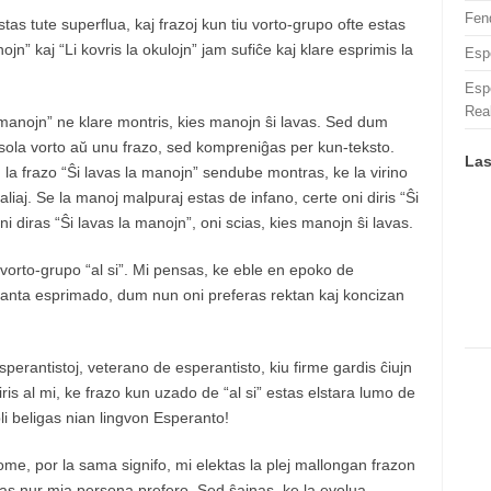
Fen
estas tute superflua, kaj frazoj kun tiu vorto-grupo ofte estas
ojn” kaj “Li kovris la okulojn” jam sufiĉe kaj klare esprimis la
Esp
Espe
Rea
la manojn” ne klare montris, kies manojn ŝi lavas. Sed dum
sola vorto aŭ unu frazo, sed kompreniĝas per kun-teksto.
Las
, la frazo “Ŝi lavas la manojn” sendube montras, ke la virino
liaj. Se la manoj malpuraj estas de infano, certe oni diris “Ŝi
i diras “Ŝi lavas la manojn”, oni scias, kies manojn ŝi lavas.
orto-grupo “al si”. Mi pensas, ke eble en epoko de
eganta esprimado, dum nun oni preferas rektan kaj koncizan
perantistoj, veterano de esperantisto, kiu firme gardis ĉiujn
is al mi, ke frazo kun uzado de “al si” estas elstara lumo de
pli beligas nian lingvon Esperanto!
me, por la sama signifo, mi elektas la plej mallongan frazon
stas nur mia persona prefero. Sed ŝajnas, ke la evolua