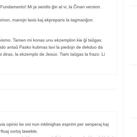
Fundamento! Mi ja sendis ĝin al vi, la Ĉinan version.
domon, manojn lavis kaj ekpreparis la tagmanĝon.
lavismo. Tamen mi konas unu ekzemplon kie ĝi taŭgas.
ĵaŭdo antaŭ Pasko kutimas lavi la piedojn de dekduo da
oni diras, la ekzemplo de Jesuo. Tiam taŭgas la frazo: Li
ia opinio ke oni nun inklinighas esprimi per senperaj kaj
rfluaj vortoj laweble.