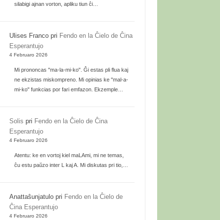
silabigi ajnan vorton, apliku tiun ĉi…
Ulises Franco
pri
Fendo en la Ĉielo de Ĉina
Esperantujo
4 Februaro 2026
Mi prononcas "ma-la-mi-ko". Ĝi estas pli flua kaj
ne ekzistas miskompreno. Mi opinias ke "mal-a-
mi-ko" funkcias por fari emfazon. Ekzemple…
Solis
pri
Fendo en la Ĉielo de Ĉina
Esperantujo
4 Februaro 2026
Atentu: ke en vortoj kiel maLAmi, mi ne temas,
ĉu estu paŭzo inter L kaj A. Mi diskutas pri tio,…
Anattaŝunjatulo
pri
Fendo en la Ĉielo de
Ĉina Esperantujo
4 Februaro 2026