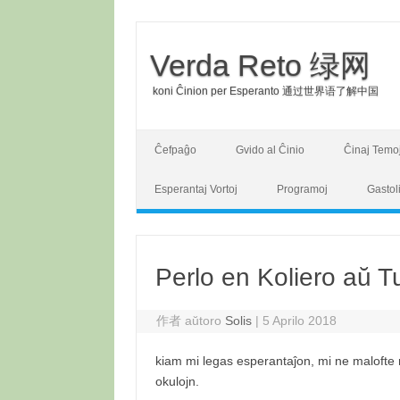
Verda Reto 绿网
koni Ĉinion per Esperanto 通过世界语了解中国
Skip to content
Ĉefpaĝo
Gvido al Ĉinio
Ĉinaj Temo
Esperantaj Vortoj
Programoj
Gastol
Perlo en Koliero aŭ 
作者 aŭtoro
Solis
|
5 Aprilo 2018
kiam mi legas esperantaĵon, mi ne malofte ren
okulojn.