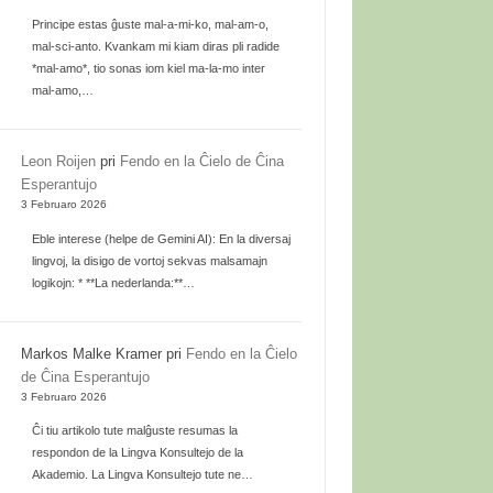
Principe estas ĝuste mal-a-mi-ko, mal-am-o,
mal-sci-anto. Kvankam mi kiam diras pli radide
*mal-amo*, tio sonas iom kiel ma-la-mo inter
mal-amo,…
Leon Roijen
pri
Fendo en la Ĉielo de Ĉina
Esperantujo
3 Februaro 2026
Eble interese (helpe de Gemini AI): En la diversaj
lingvoj, la disigo de vortoj sekvas malsamajn
logikojn: * **La nederlanda:**…
Markos Malke Kramer
pri
Fendo en la Ĉielo
de Ĉina Esperantujo
3 Februaro 2026
Ĉi tiu artikolo tute malĝuste resumas la
respondon de la Lingva Konsultejo de la
Akademio. La Lingva Konsultejo tute ne…