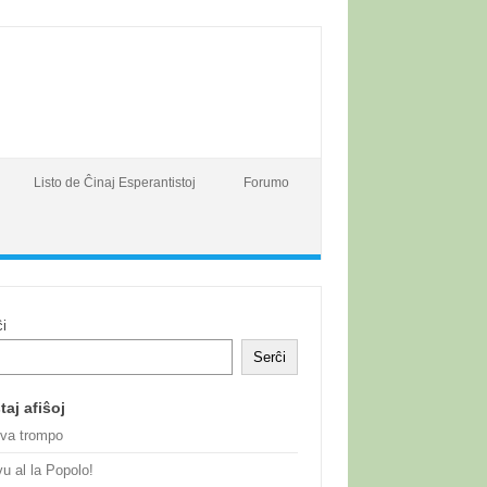
Listo de Ĉinaj Esperantistoj
Forumo
ĉi
Serĉi
taj afiŝoj
gva trompo
u al la Popolo!