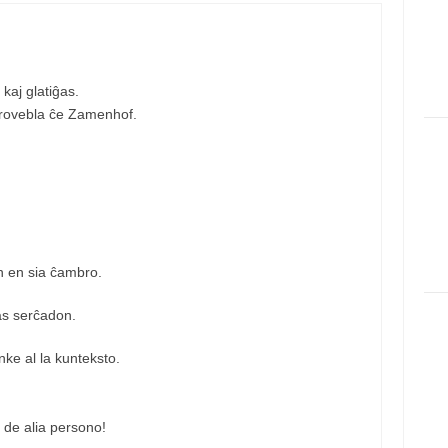
kaj glatiĝas.
trovebla ĉe Zamenhof.
in en sia ĉambro.
as serĉadon.
anke al la kunteksto.
u de alia persono!