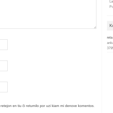
La
Po
K
reta
ank
379
etejon en tiu ĉi retumilo por uzi kiam mi denove komentos.