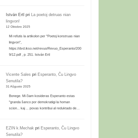
István Ertl
pri
La poetoj detruas nian
lingvon!
12 Oktobro 2025
Mi refutis la artikolon per "Poetoj konstruas nian
lingvon",
https://dvd.ikso.net/revuo/Revuo_Esperanto/200
9/12.pdf , p. 251. István Ertl
Vicente Sales
pri
Esperanto, Ĉu Lingvo
Senutila?
31 Aŭgusto 2025
Bonege. Mi ĉiam kosideras Esperanto estas
"granda ŝanco por demokratiigi la homan
scion... kaj ... povas kontribui al reduktado de…
EZIN k.Mechak
pri
Esperanto, Ĉu Lingvo
Senutila?