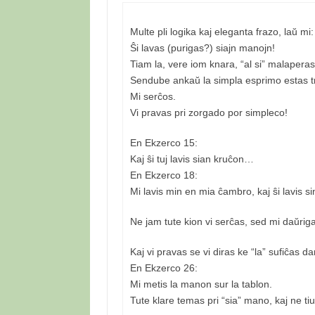
Multe pli logika kaj eleganta frazo, laŭ mi:
Ŝi lavas (purigas?) siajn manojn!
Tiam la, vere iom knara, “al si” malaperas 
Sendube ankaŭ la simpla esprimo estas 
Mi serĉos.
Vi pravas pri zorgado por simpleco!
En Ekzerco 15:
Kaj ŝi tuj lavis sian kruĉon…
En Ekzerco 18:
Mi lavis min en mia ĉambro, kaj ŝi lavis s
Ne jam tute kion vi serĉas, sed mi daŭrig
Kaj vi pravas se vi diras ke “la” sufiĉas d
En Ekzerco 26:
Mi metis la manon sur la tablon.
Tute klare temas pri “sia” mano, kaj ne ti