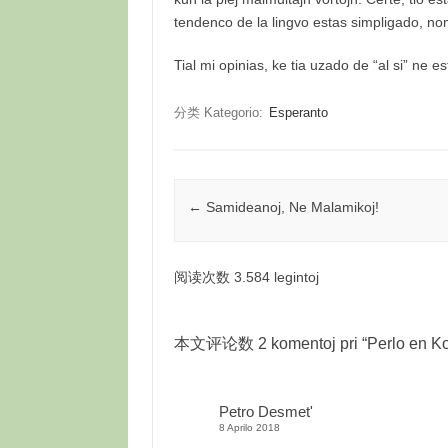
tendenco de la lingvo estas simpligado, nom
Tial mi opinias, ke tia uzado de “al si” ne e
分类 Kategorio:
Esperanto
Post navigation
←
Samideanoj, Ne Malamikoj!
阅读次数 3.584 legintoj
本文评论数 2 komentoj pri “
Perlo en K
Petro Desmet'
8 Aprilo 2018