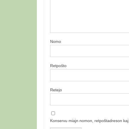
Nomo
Retpoŝto
Retejo
Konservu miajn nomon, retpoŝtadreson kaj r