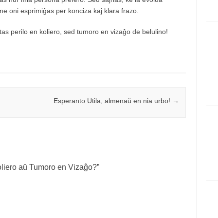
e oni esprimiĝas per konciza kaj klara frazo.
stas perilo en koliero, sed tumoro en vizaĝo de belulino!
Esperanto Utila, almenaŭ en nia urbo!
→
oliero aŭ Tumoro en Vizaĝo?
”