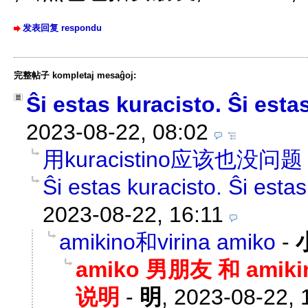
发表回复 respondu
完整帖子 kompletaj mesaĝoj:
Ŝi estas kuracisto. Ŝi esta
2023-08-22, 08:02
用kuracistino应该也没问题
Ŝi estas kuracisto. Ŝi estas
2023-08-22, 16:11
amikino和virina amiko
-
amiko 男朋友 和 a
说明
-
明
,
2023-08-22, 