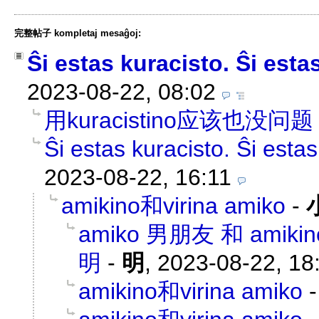
完整帖子 kompletaj mesaĝoj:
Ŝi estas kuracisto. Ŝi esta
2023-08-22, 08:02
用kuracistino应该也没问题
Ŝi estas kuracisto. Ŝi estas
2023-08-22, 16:11
amikino和virina amiko
-
amiko 男朋友 和 am
明
-
明
,
2023-08-22, 18
amikino和virina amiko