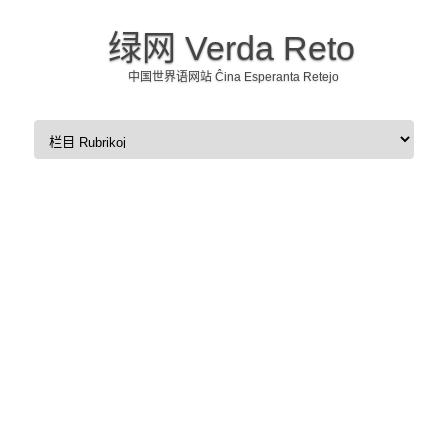
绿网 Verda Reto
中国世界语网站 Ĉina Esperanta Retejo
Skip to content