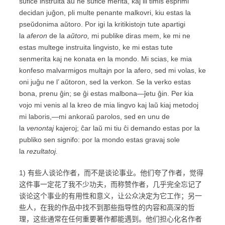
sufiĉe instruita aŭ ne sufiĉe merita, kaj ili timis esprimi
decidan juĝon, pli multe penante malkovri, kiu estas la
pseŭdonima aŭtoro. Por igi la kritikistojn tute apartigi
la
aferon
de la
aŭtoro,
mi publike diras mem, ke mi ne
estas multege instruita lingvisto, ke mi estas tute
senmerita kaj ne konata en la mondo. Mi scias, ke mia
konfeso malvarmigos multajn por la afero, sed mi volas, ke
oni juĝu ne l’ aŭtoron, sed la verkon. Se la verko estas
bona, prenu ĝin; se ĝi estas malbona—ĵetu ĝin. Per kia
vojo mi venis al la kreo de mia lingvo kaj laŭ kiaj metodoj
mi laboris,—mi ankoraŭ parolos, sed en unu de
la
venontaj
kajeroj; ĉar laŭ mi tiu ĉi demando estas por la
publiko sen signifo: por la mondo estas gravaj sole
la
rezultatoj.
1) 有些人谈论作者，而不是谈论事业。他们夸了作者，觉得
这件事一定花了我不少功夫，而称赞作者，几乎完全忘记了
谈论这个事业的有用性和意义，让公众决定为它工作；另一
些人，在我的作品中找不到那些指导性的内容和高深的哲
理，这些通常在任何重要著作都能遇到。他们担心化名作者