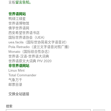
留言告知。
言板
世界语网站
鸭绿江绿星
世界语博物馆
佛学世界语网
西安希望世界语书店
国际世界语协会（UEA）
uea.facila（国际世协简易文字语音对）
Pola Retradio（波兰文字语音对照广播）
Monato（国际综合性杂志）
世界语-汉语-世界语大词典
世界语原文大词典 PIV 2020
非世界语网站
Linux Mint
Total Commander
气象万千
邮票目录
交换全站链接
搜索