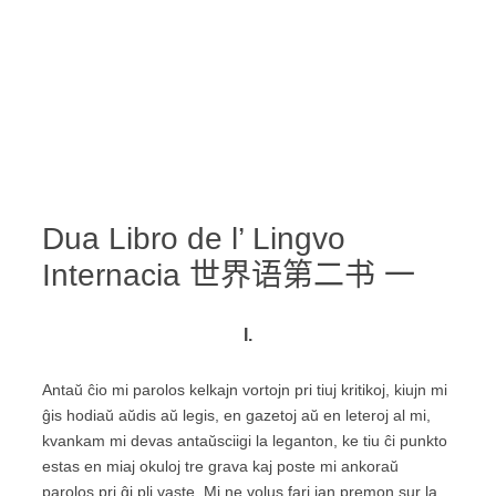
Dua Libro de l’ Lingvo
Internacia 世界语第二书 一
I.
Antaŭ ĉio mi parolos kelkajn vortojn pri tiuj kritikoj, kiujn mi
ĝis hodiaŭ aŭdis aŭ legis, en gazetoj aŭ en leteroj al mi,
kvankam mi devas antaŭsciigi la leganton, ke tiu ĉi punkto
estas en miaj okuloj tre grava kaj poste mi ankoraŭ
parolos pri ĝi pli vaste. Mi ne volus fari ian premon sur la