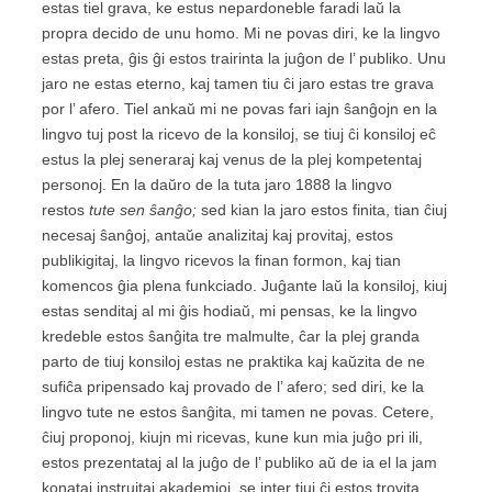
estas tiel grava, ke estus nepardoneble faradi laŭ la
propra decido de unu homo. Mi ne povas diri, ke la lingvo
estas preta, ĝis ĝi estos trairinta la juĝon de l’ publiko. Unu
jaro ne estas eterno, kaj tamen tiu ĉi jaro estas tre grava
por l’ afero. Tiel ankaŭ mi ne povas fari iajn ŝanĝojn en la
lingvo tuj post la ricevo de la konsiloj, se tiuj ĉi konsiloj eĉ
estus la plej seneraraj kaj venus de la plej kompetentaj
personoj. En la daŭro de la tuta jaro 1888 la lingvo
restos
tute sen ŝanĝo;
sed kian la jaro estos finita, tian ĉiuj
necesaj ŝanĝoj, antaŭe analizitaj kaj provitaj, estos
publikigitaj, la lingvo ricevos la finan formon, kaj tian
komencos ĝia plena funkciado. Juĝante laŭ la konsiloj, kiuj
estas senditaj al mi ĝis hodiaŭ, mi pensas, ke la lingvo
kredeble estos ŝanĝita tre malmulte, ĉar la plej granda
parto de tiuj konsiloj estas ne praktika kaj kaŭzita de ne
sufiĉa pripensado kaj provado de l’ afero; sed diri, ke la
lingvo tute ne estos ŝanĝita, mi tamen ne povas. Cetere,
ĉiuj proponoj, kiujn mi ricevas, kune kun mia juĝo pri ili,
estos prezentataj al la juĝo de l’ publiko aŭ de ia el la jam
konataj instruitaj akademioj, se inter tiuj ĉi estos trovita