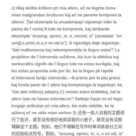
c
) Aliaj skribis kritikon pri mia afero, eĉ ne leginte bone
mian malgrandan broŝuron kaj eĉ ne peninte kompreni la
aferon. Tiel ekzemple la unuatempajn signetojn inter la
partoj de l’ vortoj ili tute ne komprenis, kaj skribante
ekzemple “
ensong, oprinc, in, o, nmivid, is
” (anstataŭ: “
en
sonĝ,o princ,in,o,n mi vid,is
“), ili rigardigis iliajn legantojn,
“kiel malbonsona kaj nekomprenebla la lingvo estas”! La
projekton de l’ tutmonda voĉdono, kiu kun la efektiva kaj
senkondiĉa signifo de l’ lingvo tute ne estas kunligita, kaj
kiu estas proponita sole por tio, ke la lingvo pli rapide
el
internacia
fariĝu
tutmonda,
—ili prenis por la plej grava
kaj fonda parto de l’ afero kaj komprenigis la legantojn, ke
“ĉar dek milionoj adeptoj (!) nenian estos kolektitaj, tial la
afero tute ne havas estontecon”! Kelkajn fojojn mi eĉ legis
longajn artikulojn pri mia afero, kie estis videble, ke la
aŭtoroj eĉ ne vidis mian verkon.3) 还有一些人对我的主题进
行了批评，甚至没有很好地阅读我的小册子，甚至没有试图
理解这个主题。例如，他们不理解在写作时单词各部分之间
的初始标点符号，例如，“ensong, oprinc, in, o, n mi vid, is”