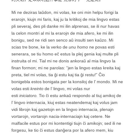
Mi ne deziras laŭdon, mi volas, ke oni min helpu forigi la
erarojn, kiujn mi faris, kaj ju la kritikoj de mia lingvo estas
pli severaj, des pli danke mi ilin alprenas, se ili nur havas
la celon montri al mi la erarojn de mia afero, ke mi ilin
bonigu, sed ne ridi sen senco aŭ insulti sen kaŭzo. Mi
scias tre bone, ke la verko de
unu homo
ne povas esti
senerara, se tiu homo eĉ estus la plej genia kaj multe pli
instruita ol mi. Tial mi ne donis ankoraŭ al mia lingvo la
finan formon; mi ne parolas: “jen la lingvo estas kreita kaj
preta, tiel mi volas, tia ĝi estu kaj tia ĝi restu!” Ĉio
bonigebla estos bonigata per la konsiloj de l’ mondo. Mi ne
volas esti
kreinto
de l’ lingvo, mi volas nur
esti
iniciatoro.
Tio ĉi estu ankaŭ respondo al tiuj amikoj de
l’ lingvo internacia, kiuj estas neatendemaj kaj volus jam
vidi librojn kaj gazetojn en la lingvo internacia, plenajn
vortarojn, vortarojn nacia-internaciajn kaj cetere. Ne
malfacile estus por mi kontentigi tiujn ĉi amikojn; sed ili ne
forgesu, ke tio ĉi estus danĝera por la afero mem, kiu