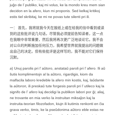
juĝo de l’ publiko, kaj mi volus, ke la mondo kreu mem sian
decidon en la afero, kiun mi proponis. Sed kelkaj kritikoj
estis tiel skribitaj, ke mi ne povas tute silenti pri ili.
一： 首先，我将就我今天在报纸上或在给我的信中看到或读
到的这些批评说几句话，尽管我必须提前告知读者，这一点
在我眼中非常重要，然后我将再次更广泛地谈论它。我不会
对公众的判断施加任何压力，我希望世界就我提出的问题做
出自己的决定。但有些批评是这样写的，我不能对它们保持
沉默。
a
) Unuj parolis pri l’ aŭtoro, anstataŭ paroli pri l’ afero. Ili aŭ
ŝutis komplimentojn al la aŭtoro, rigardigis, kiom da
malfacila laboro kredeble la afero min kostis, kaj, laŭdante
la
aŭtoron,
ili preskaŭ tute forgesis paroli pri l’ utileco kaj la
signifo de l’
afero
kaj decidigi la publikon labori por ĝi; aliaj,
ne trovante en mia verko la instruitan miksaĵon kaj la
instruita-teorian filozofadon, kiujn ili kutimis renkonti en ĉia
grava verko, timis, ke la pseŭdonima aŭtoro eble estas ne