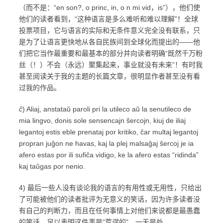
（而不是：“en son?, o princ, in, o n mi vid，is”），他们使
他们的读者看到，“这种语言是多么难听和难以理解”！全球
投票项目，它与语言的实际和无条件意义完全没有联系，只
是为了让语言更快地从各自民族间到全球化而提出的——他
们把它当作最重要和最基本的部分并向读者明确“既然千万粉
丝（！）不会（永远）聚集起来，事业就没有未来”！有时我
甚至阅读关于我的主题的长篇文章，很明显作者甚至没有看
过我的作品。
ĉ
) Aliaj, anstataŭ paroli pri la utileco aŭ la senutileco de
mia lingvo, donis sole sensencajn ŝercojn, kiuj de iliaj
legantoj estis eble prenataj por kritiko, ĉar multaj legantoj
propran juĝon ne havas, kaj la plej malsaĝaj ŝercoj je ia
afero estas por ili sufiĉa vidigo, ke la afero estas “ridinda”
kaj taŭgas por nenio.
4) 最后一些人没有谈论我的语言的有用性或无用性，只给出
了可能被他们的读者批评为无意义的笑话，因为许多读者没
有自己的判断力，而且在任何事情上对他们来说都是最愚蠢
的笑话，足以表明这件事是“荒谬的”，一无是处。