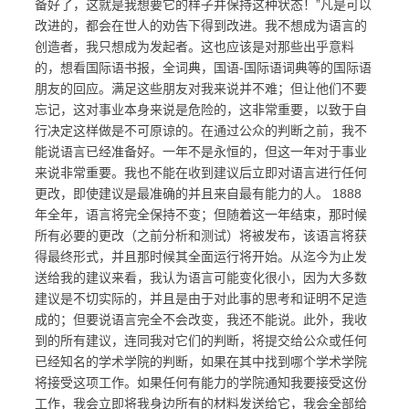
备好了，这就是我想要它的样子并保持这种状态！”凡是可以
改进的，都会在世人的劝告下得到改进。我不想成为语言的
创造者，我只想成为发起者。这也应该是对那些出乎意料
的，想看国际语书报，全词典，国语-国际语词典等的国际语
朋友的回应。满足这些朋友对我来说并不难；但让他们不要
忘记，这对事业本身来说是危险的，这非常重要，以致于自
行决定这样做是不可原谅的。在通过公众的判断之前，我不
能说语言已经准备好。一年不是永恒的，但这一年对于事业
来说非常重要。我也不能在收到建议后立即对语言进行任何
更改，即使建议是最准确的并且来自最有能力的人。 1888
年全年，语言将完全保持不变；但随着这一年结束，那时候
所有必要的更改（之前分析和测试）将被发布，该语言将获
得最终形式，并且那时候其全面运行将开始。从迄今为止发
送给我的建议来看，我认为语言可能变化很小，因为大多数
建议是不切实际的，并且是由于对此事的思考和证明不足造
成的；但要说语言完全不会改变，我还不能说。此外，我收
到的所有建议，连同我对它们的判断，将提交给公众或任何
已经知名的学术学院的判断，如果在其中找到哪个学术学院
将接受这项工作。如果任何有能力的学院通知我要接受这份
工作，我会立即将我身边所有的材料发送给它，我会全部给