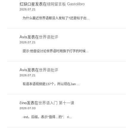
红缺口星
发表在
绿网留言板 Gastolibro
2026.07.21
为什么最近世界语都没人发帖了?还是帖子出…
Avis
发表在
世界语批评
2026.07.21
提示:他兽设讨论世界语时用旗子打字的时候…
Avis
发表在
世界语批评
2026.07.21
有道本语视频是137个，所以现在Jan …
ĉino
发表在
世界语入门 第十一课
2026.07.03
-ind，后缀，表示“值得…的”： ri…