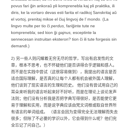
povus fari ĝin ankoraŭ pli komprenebla kaj pli praktika, ili
diris, ke la vortaro devas esti farita el radikoj Sanskritaj aŭ
el vortoj, prenitaj mikse el ĉiuj lingvoj de l’ mondo. (La
lingvo multe per tio ĉi
perdus,
fariĝinte tute ne
komprenebla; sed kion ĝi
gajnus,
esceptinte la
sennecesan instruitan eksteron? tion ĉi ili tute forgesis sin
demandi.)
2) 另一些人则闪耀着无穷无尽的哲学，写出有启发性的文
章，根本不思考，也不怀疑他们是否讲得合乎逻辑和感人。
而不是在实践中尝试（这很容易做到），我提出的语言是否
适合国际理解，是否真的让每个人都有机会被外国人理解，
他们谈到了现实语言的生理和历史。 他们没有尝试用自己的
耳朵来听我的语言听起来好不好听，而是在理论上谈论发声
法则；他们没有分析我是否把字典写得很好，是否能使它更
易于理解和实用，而是说字典应该由梵文词根或取自世界所
有语言的单词组成。 （语言会因为变得完全无法理解而失去
很多；但除了不必要的学识以外，它会得到什么呢？他们完
全忘记了问自己。）