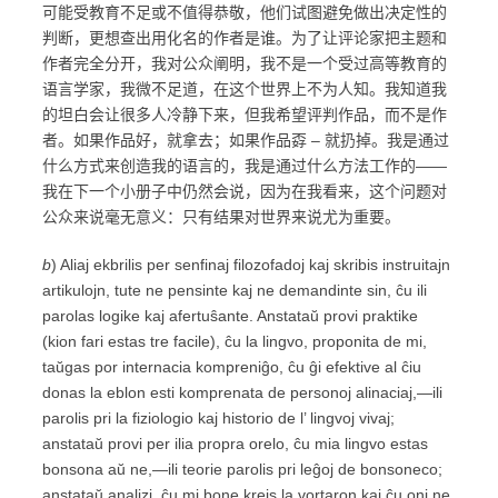
可能受教育不足或不值得恭敬，他们试图避免做出决定性的
判断，更想查出用化名的作者是谁。为了让评论家把主题和
作者完全分开，我对公众阐明，我不是一个受过高等教育的
语言学家，我微不足道，在这个世界上不为人知。我知道我
的坦白会让很多人冷静下来，但我希望评判作品，而不是作
者。如果作品好，就拿去；如果作品孬 – 就扔掉。我是通过
什么方式来创造我的语言的，我是通过什么方法工作的——
我在下一个小册子中仍然会说，因为在我看来，这个问题对
公众来说毫无意义：只有结果对世界来说尤为重要。
b
) Aliaj ekbrilis per senfinaj filozofadoj kaj skribis instruitajn
artikulojn, tute ne pensinte kaj ne demandinte sin, ĉu ili
parolas logike kaj afertuŝante. Anstataŭ provi praktike
(kion fari estas tre facile), ĉu la lingvo, proponita de mi,
taŭgas por internacia kompreniĝo, ĉu ĝi efektive al ĉiu
donas la eblon esti komprenata de personoj alinaciaj,—ili
parolis pri la fiziologio kaj historio de l’ lingvoj vivaj;
anstataŭ provi per ilia propra orelo, ĉu mia lingvo estas
bonsona aŭ ne,—ili teorie parolis pri leĝoj de bonsoneco;
anstataŭ analizi, ĉu mi bone kreis la vortaron kaj ĉu oni ne