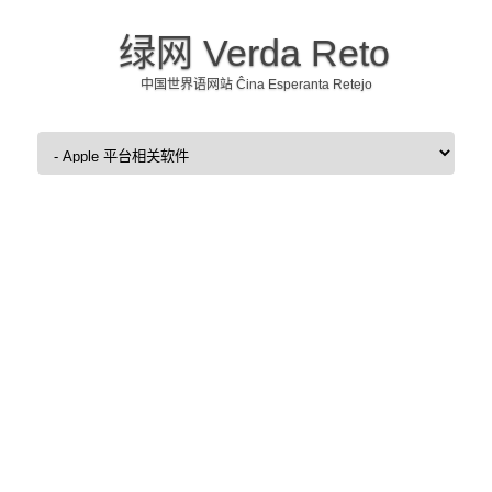
绿网 Verda Reto
中国世界语网站 Ĉina Esperanta Retejo
Skip to content