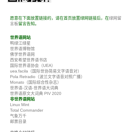
愿意在下面放置链接的，请在首页放置绿网链接后，在
绿网留
留言告知。
言板
世界语网站
鸭绿江绿星
世界语博物馆
佛学世界语网
西安希望世界语书店
国际世界语协会（UEA）
uea.facila（国际世协简易文字语音对）
Pola Retradio（波兰文字语音对照广播）
Monato（国际综合性杂志）
世界语-汉语-世界语大词典
世界语原文大词典 PIV 2020
非世界语网站
Linux Mint
Total Commander
气象万千
邮票目录