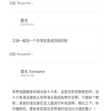
↓
回复 Respondi
匿名
2023.01.01
汉语一般加一个非常就变成顶级的啦
↓
回复 Respondi
匿名 Sennome
2023.01.08
世界语最基本的语法就十六条，这是当年老柴规定的，这
十六条语法是防止世界语分裂成各种方言等，只是起个框
架，其他的语法是在这上面进行补充说明，相比之下，你
仔细研究，便会发现其实世界语的语法比汉语还要少（