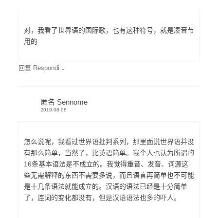
对，我看了世界语的国际歌，也有这种符号，就是凑音节
用的
↓
回复 Respondi
匿名 Sennome
2019.08.08
怎么说呢，我看过世界语批判系列，那里面说世界语并没
有那么简单，当然了，比英语简单。我个人也认为所谓的
16条基本语法是不成立的。我觉得重音、发音、词源这
些无需解释的东西不需要多说，而且语言再简单也不可能
是十几条语法就能成立的。汉语的语法已经是十分简单
了，连词的变化都没有，但是汉语语法也多的吓人。