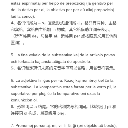
estas esprimataj per helpo de prepozicioj (la genitivo per
de, la dativo per al, la ablativo per per aŭ aliaj prepozicioj
laŭ la senco).
4、名词词尾为 – o，复数形式加词尾 -j 。格只有两种：主格
和宾格。宾格由主格加 -n 构成。其它格借助介词来表示。
（所有格用 de，与格用 al，造格用 per 或按照意义用其他前
置词）。
5. La fina vokalo de la substantivo kaj de la artikolo povas
esti forlasata kaj anstataŭigata de apostrofo.
5、名词和定冠词末尾的元音字母可以省略，用省音符表示。
6. La adjektivo finiĝas per -a. Kazoj kaj nombroj kiel ĉe la
substantivo. La komparativo estas farata per la vorto pli, la
superlativo per plej; ĉe la komparativo oni uzas la
konjunkcion ol.
6、形容词以-a 结尾。它的格和数与名词同。比较级用 pli 和
连接词 ol 构成，最高级用 plej 。
7. Pronomoj personaj: mi, vi, li, ŝi, ĝi (pri objekto aŭ besto),