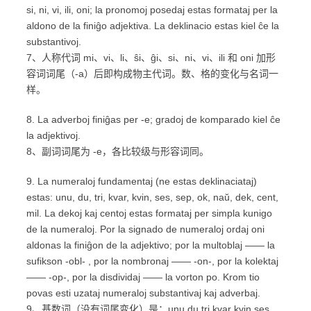
si, ni, vi, ili, oni; la pronomoj posedaj estas formataj per la
aldono de la finiĝo adjektiva. La deklinacio estas kiel ĉe la
substantivoj.
7、人称代词 mi、vi、li、ŝi、ĝi、si、ni、vi、ili 和 oni 加形
容词词尾（-a）后即构成物主代词。数、格的变化与名词一
样。
8. La adverboj finiĝas per -e; gradoj de komparado kiel ĉe
la adjektivoj.
8、副词词尾为 -e，各比较级与形容词同。
9. La numeraloj fundamentaj (ne estas deklinaciataj)
estas: unu, du, tri, kvar, kvin, ses, sep, ok, naŭ, dek, cent,
mil. La dekoj kaj centoj estas formataj per simpla kunigo
de la numeraloj. Por la signado de numeraloj ordaj oni
aldonas la finiĝon de la adjektivo; por la multoblaj —— la
sufikson -obl- , por la nombronaj —— -on-, por la kolektaj
—— -op-, por la disdividaj —— la vorton po. Krom tio
povas esti uzataj numeraloj substantivaj kaj adverbaj.
9、基数词（没有词尾变化）是：unu du tri kvar kvin ses