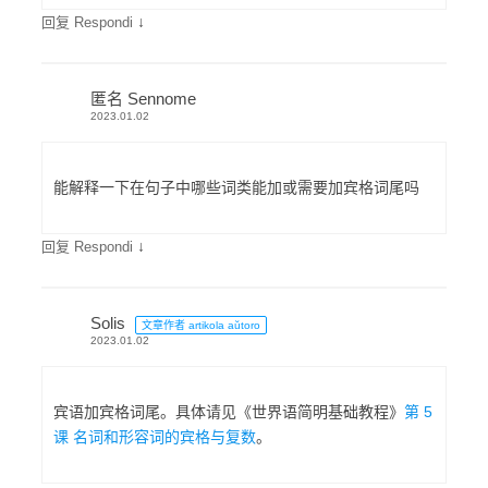
↓
回复 Respondi
匿名 Sennome
2023.01.02
能解释一下在句子中哪些词类能加或需要加宾格词尾吗
↓
回复 Respondi
Solis
文章作者 artikola aŭtoro
2023.01.02
宾语加宾格词尾。具体请见《世界语简明基础教程》
第 5
课 名词和形容词的宾格与复数
。