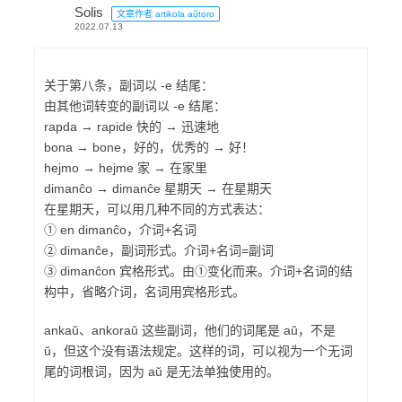
Solis
文章作者 artikola aŭtoro
2022.07.13
关于第八条，副词以 -e 结尾：
由其他词转变的副词以 -e 结尾：
rapda → rapide 快的 → 迅速地
bona → bone，好的，优秀的 → 好！
hejmo → hejme 家 → 在家里
dimanĉo → dimanĉe 星期天 → 在星期天
在星期天，可以用几种不同的方式表达：
① en dimanĉo，介词+名词
② dimanĉe，副词形式。介词+名词=副词
③ dimanĉon 宾格形式。由①变化而来。介词+名词的结
构中，省略介词，名词用宾格形式。
ankaŭ、ankoraŭ 这些副词，他们的词尾是 aŭ，不是
ŭ，但这个没有语法规定。这样的词，可以视为一个无词
尾的词根词，因为 aŭ 是无法单独使用的。