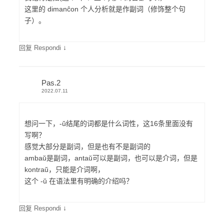
这里的 dimanĉon 个人分析就是作副词（修饰整个句
子）。
↓
回复 Respondi
Pas.2
2022.07.11
想问一下，-ŭ结尾的词都是什么词性，这16条里面没有
写啊？
感觉大部分是副词，但是也有不是副词的
ambaŭ是副词，antaŭ可以是副词，也可以是介词，但是
kontraŭ，只能是介词啊，
这个 -ŭ 在语法里有明确的介绍吗？
↓
回复 Respondi