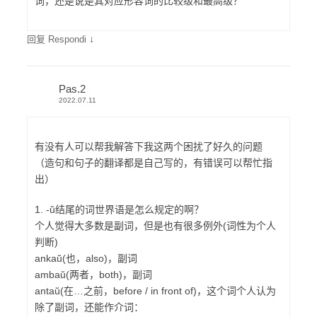
词，还是说是其对应形容词的比较级和最高级？
↓
回复 Respondi
Pas.2
2022.07.11
有没有人可以帮我解答下我这两个困扰了好久的问题
（造句和句子的翻译都是自己写的，有错误可以帮忙指
出）
1. -ŭ结尾的词世界语是怎么规定的啊？
个人觉得大多数是副词，但是也有很多例外(词性为个人
判断)
ankaŭ(也，also)，副词
ambaŭ(两者，both)，副词
antaŭ(在…之前，before / in front of)，这个词个人认为
除了副词，还能作介词：