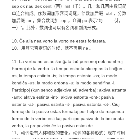
sep ok naŭ dek cent（百）mil（千）。几十和几百由数词简
单连合构成。序数词加形容词词尾，倍数加后缀 -obl-，分数
加后缀 -on，集合数词加 -op-，介词 po 表示“每……（若
干）”。此外，数词也可以有名词和副词形式。
10. Ĉe alia nea vorto la vorto ne estas forlasata.
10、用其它否定词的时候，就不再用 ne 。
11. La verbo ne estas ŝanĝata laŭ personoj nek nombroj.
Formoj de la verbo: la tempo estanta akceptas la finiĝon -
as; la tempo estinta -is; la tempo estonta -os; la modo
kondiĉa -us; la modo ordona -u; la modo sendifina -i.
Participoj (kun senco adjektiva aŭ adverba): aktiva estanta
-ant-; aktiva estinta -int-; aktiva estonta -ont-; pasiva
estanta -at-; pasiva estinta -it-; pasiva estonta -ot-. Ĉiuj
formoj de la pasivo estas formataj per helpo de responda
formo de la verbo esti kaj participo pasiva de la bezonata
verbo; la prepozicio ĉe la pasivo estas de.
11、动词没有人称和数的变化。动词的各种形式：现在时用