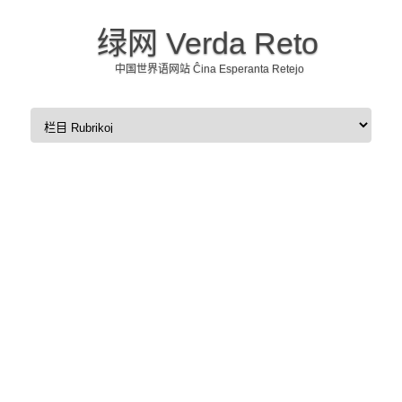
绿网 Verda Reto
中国世界语网站 Ĉina Esperanta Retejo
Skip to content