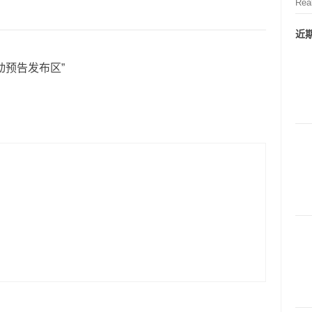
Rea
近
动预告发布区
”