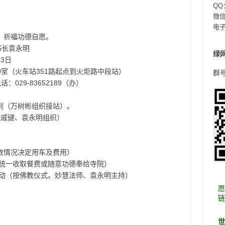
QQ
微信：
电
。祈福功德自愿。
书长袁永明
绿
月3日
0室（火车站351路起点到火炬路中段站）
群号
话：029-83652189（办）
会报到（万树彬组织接站）。
识会（戚键、袁永明组织）
人数情况决定用车及费用）
（统一收取餐费或随意功德奉给寺院）
活动（按佛教仪式。妙慧法师、袁永明主持）