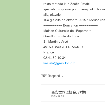
rekta metodo kun Zsófia Pataki
speciala programo por infanoj, inkl.Halo
aliaj aktvaĵoj
16a ĝis 20a de oktobro 2015 : Korusa renko
++++++++++ Bonvenon ++++++++++
Maison Culturelle de l’Espéranto
Grésillon, route du Lude
St. Martin d’Arcé
49150 BAUGÉ-EN-ANJOU
France
02.41.89.10.34
kastelo@gresillon.org
↓
回复 Respondi
西安世界语协会万树彬
2015.12.18