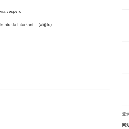
vena vespero
nto de Interkant’ – (aliĝilo)
登
网站