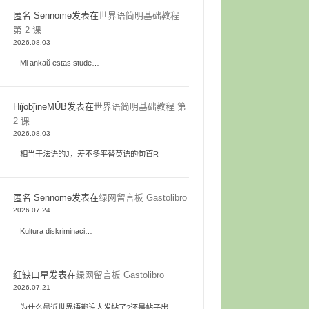
匿名 Sennome
发表在
世界语简明基础教程
第 2 课
2026.08.03
Mi ankaŭ estas stude…
HiĵobĵineMŬB
发表在
世界语简明基础教程 第
2 课
2026.08.03
相当于法语的J，差不多平替英语的句首R
匿名 Sennome
发表在
绿网留言板 Gastolibro
2026.07.24
Kultura diskriminaci…
红缺口星
发表在
绿网留言板 Gastolibro
2026.07.21
为什么最近世界语都没人发帖了?还是帖子出…