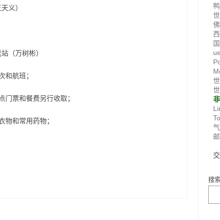
王天义）
国
送站（万树彬）
u
P
M
次和航班；
世
世
点门票和餐费另行收取；
Li
T
衣物和常用药物；
搜