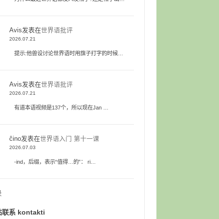
Avis
发表在
世界语批评
2026.07.21
提示:他兽设讨论世界语时用旗子打字的时候…
Avis
发表在
世界语批评
2026.07.21
有道本语视频是137个，所以现在Jan …
ĉino
发表在
世界语入门 第十一课
2026.07.03
-ind，后缀，表示“值得…的”： ri…
录
联系 kontakti