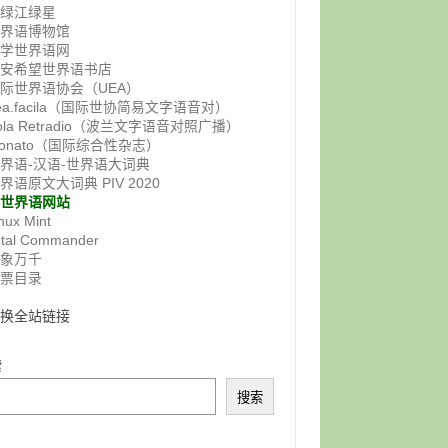
鸭绿江绿星
世界语博物馆
佛学世界语网
西安希望世界语书店
际世界语协会（UEA）
ea.facila（国际世协简易文字语音对）
ola Retradio（波兰文字语音对照广播）
onato（国际综合性杂志）
界语-汉语-世界语大词典
界语原文大词典 PIV 2020
非世界语网站
nux Mint
otal Commander
气象万千
邮票目录
交换全站链接
索
搜索