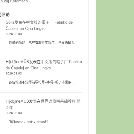
lo kaj Estonteco
期评论
Solis
发表在
中文版的帽子厂 Fabriko de
Ĉapeloj en Ĉina Lingvo
2026.08.03
你说的功能，已经有软件实现了。世界语输入…
HiĵobĵineMŬB
发表在
中文版的帽子厂 Fabriko
de Ĉapeloj en Ĉina Lingvo
2026.08.03
各位难道不觉得前导符号+字母=帽子非常麻…
HiĵobĵineMŬB
发表在
世界语简明基础教程 第
2 课
2026.08.03
所以estas，estis，estos的…