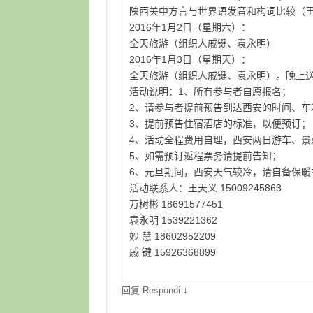
陕西关中方言与世界语发音和构词比较（
2016年1月2日（星期六）：
全天旅游（组织人戚键、袁永明）
2016年1月3日（星期天）：
全天旅游（组织人戚键、袁永明）。晚上
活动说明：1、所有参与者自愿报名；
2、请参与者提前预告到达西安的时间、车
3、提前预告住宿酒店的标准，以便预订；
4、活动全程费用自理，西安两日游车、景
5、如需预订返程票务请提前告知；
6、元旦期间，西安天气较冷，请自备保暖
活动联系人：王天义 15009245863
万树彬 18691577451
袁永明 1539221362
妙 慧 18602952209
戚 键 15926368899
↓
回复 Respondi