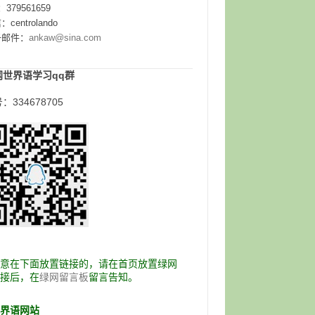
：379561659
centrolando
子邮件：
ankaw@sina.com
网世界语学习qq群
：334678705
愿意在下面放置链接的，请在首页放置绿网
链接后，在
留言告知。
绿网留言板
世界语网站