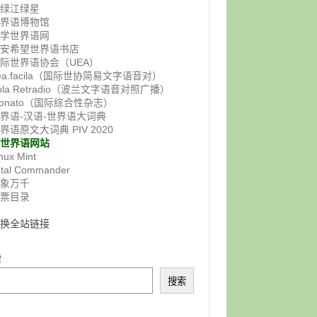
鸭绿江绿星
世界语博物馆
佛学世界语网
西安希望世界语书店
际世界语协会（UEA）
ea.facila（国际世协简易文字语音对）
ola Retradio（波兰文字语音对照广播）
onato（国际综合性杂志）
界语-汉语-世界语大词典
界语原文大词典 PIV 2020
非世界语网站
nux Mint
otal Commander
气象万千
邮票目录
交换全站链接
索
搜索