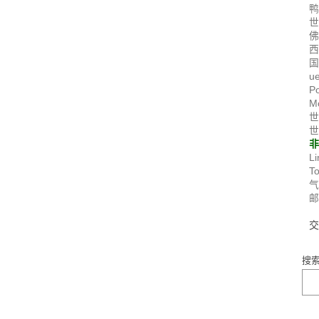
国
u
P
M
世
世
Li
T
搜