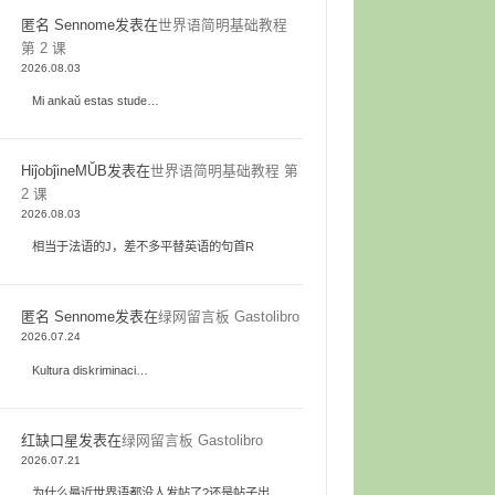
匿名 Sennome
发表在
世界语简明基础教程
第 2 课
2026.08.03
Mi ankaŭ estas stude…
HiĵobĵineMŬB
发表在
世界语简明基础教程 第
2 课
2026.08.03
相当于法语的J，差不多平替英语的句首R
匿名 Sennome
发表在
绿网留言板 Gastolibro
2026.07.24
Kultura diskriminaci…
红缺口星
发表在
绿网留言板 Gastolibro
2026.07.21
为什么最近世界语都没人发帖了?还是帖子出…