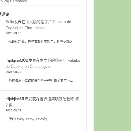
lo kaj Estonteco
期评论
Solis
发表在
中文版的帽子厂 Fabriko de
Ĉapeloj en Ĉina Lingvo
2026.08.03
你说的功能，已经有软件实现了。世界语输入…
HiĵobĵineMŬB
发表在
中文版的帽子厂 Fabriko
de Ĉapeloj en Ĉina Lingvo
2026.08.03
各位难道不觉得前导符号+字母=帽子非常麻…
HiĵobĵineMŬB
发表在
世界语简明基础教程 第
2 课
2026.08.03
所以estas，estis，estos的…