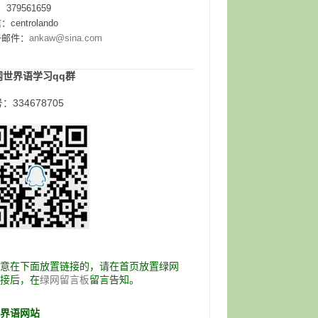
：379561659
centrolando
子邮件：
ankaw@sina.com
网世界语学习qq群
：334678705
愿意在下面放置链接的，请在首页放置绿网
链接后，在
留言告知。
绿网留言板
世界语网站