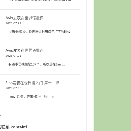
Avis
发表在
世界语批评
2026.07.21
提示:他兽设讨论世界语时用旗子打字的时候…
Avis
发表在
世界语批评
2026.07.21
有道本语视频是137个，所以现在Jan …
ĉino
发表在
世界语入门 第十一课
2026.07.03
-ind，后缀，表示“值得…的”： ri…
录
联系 kontakti