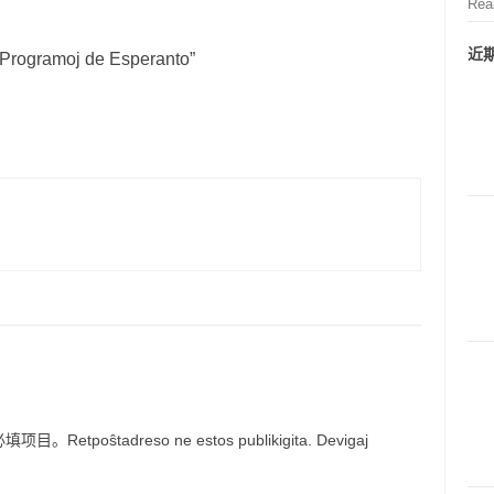
Rea
近
gramoj de Esperanto
”
ŝtadreso ne estos publikigita. Devigaj