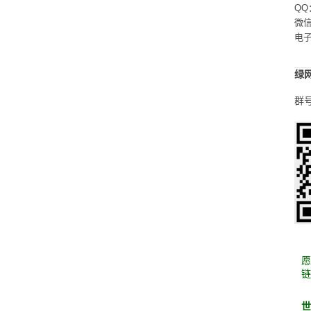
QQ
微信：
电
绿
群号