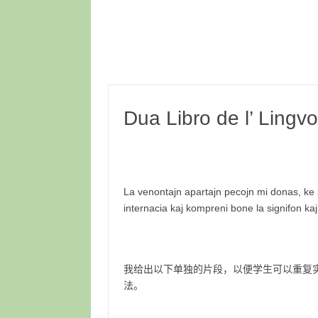
Dua Libro de l’ Li
La venontajn apartajn pecojn mi donas, ke la
internacia kaj kompreni bone la signifon kaj l
我给出以下单独的片段，以便学生可以重复
法。