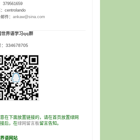
：379561659
centrolando
子邮件：
ankaw@sina.com
网世界语学习qq群
：334678705
愿意在下面放置链接的，请在首页放置绿网
链接后，在
留言告知。
绿网留言板
世界语网站