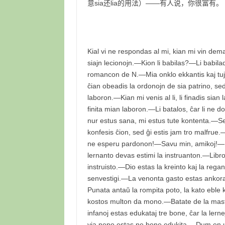
意sia还lia的用法）——有人说，你很富有。
Kial vi ne respondas al mi, kian mi vin dem
siajn lecionojn.—Kion li babilas?—Li babila
romancon de N.—Mia onklo ekkantis kaj tuj 
ĉian obeadis la ordonojn de sia patrino, sed h
laboron.—Kian mi venis al li, li finadis sian
finita mian laboron.—Li batalos, ĉar li ne 
nur estus sana, mi estus tute kontenta.—Se il
konfesis ĉion, sed ĝi estis jam tro malfru
ne esperu pardonon!—Savu min, amikoj!—Mi 
lernanto devas estimi la instruanton.—Libro
instruisto.—Dio estas la kreinto kaj la reg
senvestigi.—La venonta gasto estas ankoraŭ
Punata antaŭ la rompita poto, la kato ebl
kostos multon da mono.—Batate de la mastro, 
infanoj estas edukataj tre bone, ĉar la ler
via nepo estas ne bone edukita.—Dum en u