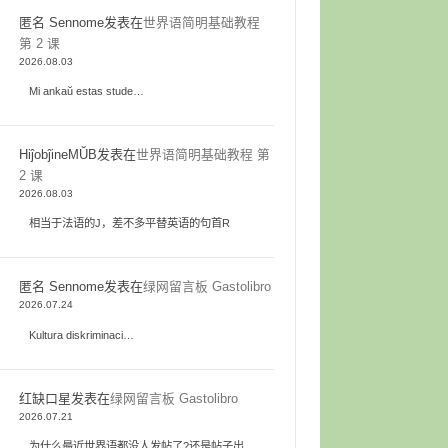
匿名 Sennome
发表在
世界语简明基础教程
第 2 课
2026.08.03
Mi ankaŭ estas stude…
HiĵobĵineMŬB
发表在
世界语简明基础教程 第
2 课
2026.08.03
相当于法语的J，差不多平替英语的句首R
匿名 Sennome
发表在
绿网留言板 Gastolibro
2026.07.24
Kultura diskriminaci…
红缺口星
发表在
绿网留言板 Gastolibro
2026.07.21
为什么最近世界语都没人发帖了?还是帖子出…