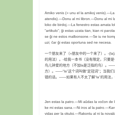
Amiko venis (= unu el la amikoj venis).—La 
atendis).—Donu al mi libron.—Donu al mi la
loko de birdoj.—La fenestro estas amata lok
“artikulo”; ĝi estas uzata tian, kian ni parola
se ĝi ne estos malbonsone.—Se iu ne kompr
uzi,
ĉar ĝi estas oportuna sed ne necesa.
一个朋友来了（=朋友中的一个来了）。-(la
的用法）。-给我一本书（没有限定，只要是书
鸟儿钟爱的地方（不加la是泛指的鸟）。—
方）。——“la”这个词叫做“定冠词”；当我们
错的话。——如果有人不太了解“la”的用
Jen estas la patro.—Mi aŭdas la voĉon de l
ke mi estas sana.—Ni iros al la patro.—Karo
vidas per la okuloj.—Rakontu al ni la novaĵojn