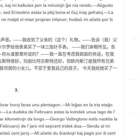
o, kaj mi kalkulas jam la minutojn ĝis nia revido.—Aŭgusto
, sed Ernestino estas la plej bona el ĉiuj miaj gefratoj.—La
ne malpli ol mian propran infanon; hodiaŭ mi aĉetis por ŝi
)声音。——我收到了父亲的（这个）礼物。——告诉（我）父
卡尔罗给他表弟买了一块三指针手表。 ——我们亲眼所见。告
—你从谁那里听说的？——我一直在考虑我姐姐的命运，在我
古斯特很好，玛丽比阿古斯特还好，但欧内斯汀是我所有兄弟
我爱我邻居的小女儿，不亚于爱我自己的孩子。 今天我给她买了一
3.
kvar horoj faras unu plentagon.—Mi loĝas en la tria etaĝo.
lo.—La dudeka de Februaro estas la kvindek unua tago de l’
ar kilometrojn da longo.—Georgo Vaŝingtono estis naskita la
Februaro) de l’ jaro mil sepcent tridek dua.—Sendu al mi
ntaŭ cent jaroj.—Mi aĉetis du ŝrankojn kaj pagis por ili cent