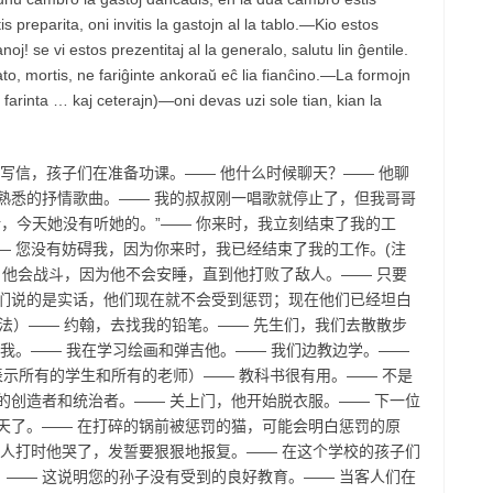
 preparita, oni invitis la gastojn al la tablo.—Kio estos
! se vi estos prezentitaj al la generalo, salutu lin ĝentile.
ato, mortis, ne fariĝinte ankoraŭ eĉ lia fianĉino.—La formojn
farinta … kaj ceterajn)—oni devas uzi sole tian, kian la
在写信，孩子们在准备功课。—— 他什么时候聊天？—— 他聊
熟悉的抒情歌曲。—— 我的叔叔刚一唱歌就停止了，但我哥哥
话，今天她没有听她的。”—— 你来时，我立刻结束了我的工
— 您没有妨碍我，因为你来时，我已经结束了我的工作。(注
的用法）—— 他会战斗，因为他不会安睡，直到他打败了敌人。—— 只要
他们说的是实话，他们现在就不会受到惩罚；现在他们已经坦白
用法）—— 约翰，去找我的铅笔。—— 先生们，我们去散散步
救我。—— 我在学习绘画和弹吉他。—— 我们边教边学。——
表示所有的学生和所有的老师）—— 教科书很有用。—— 不是
的创造者和统治者。—— 关上门，他开始脱衣服。—— 下一位
天了。—— 在打碎的锅前被惩罚的猫，可能会明白惩罚的原
主人打时他哭了，发誓要狠狠地报复。—— 在这个学校的孩子们
—— 这说明您的孙子没有受到的良好教育。—— 当客人们在