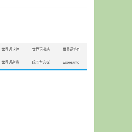
世界语软件
世界语书籍
世界语协作
世界语杂货
绿网留言板
Esperanto