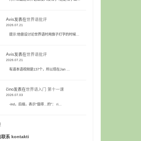
Avis
发表在
世界语批评
2026.07.21
提示:他兽设讨论世界语时用旗子打字的时候…
Avis
发表在
世界语批评
2026.07.21
有道本语视频是137个，所以现在Jan …
ĉino
发表在
世界语入门 第十一课
2026.07.03
-ind，后缀，表示“值得…的”： ri…
录
联系 kontakti