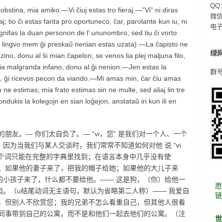
QQ
bstina, mia amiko.—Vi ĉiuj estas tro fieraj.—”Vi” ni diras
微信：
; tio ĉi estas farita pro oportuneco, ĉar, parolante kun iu, ni
电
ci” signifas la duan personon de l’ ununombro; sed tiu ĉi vorto
 la lingvo mem ĝi preskaŭ nenian estas uzata).—La ĉapisto ne
绿
zino, donu al ŝi mian ĉapelon; se venos lia plej maljuna filo,
 lia malgranda infano, donu al ĝi nenion.—Jen estas la
群号
on, ĝi ricevos pecon da viando.—Mi amas min, ĉar ĉiu amas
e estimas; mia frato estimas sin ne multe, sed aliaj lin tre
dukis la kolegojn en sian loĝejon, anstataŭ iri kun ili en
朋友。— 你们太自负了。— “vi，您” 是我们对一个人、一个
为当我们与某人交谈时，我们常常不知道如何对他 说 “vi
；但这个词只能在完整的字典里找到；在语言本身中几乎没有使
了；如果他的妻子来了，把我的帽子给她；如果他的大儿子来
的小孩子来了，什么都不要给他。—— 这是狗，（你）给他一
。（u结尾动词无主语句，默认为省略第二人称）—— 我爱自
己，但别人不欣赏您；我的兄弟不怎么看重自己，但其他人很看
把同事带到自己的公寓，而不是和他们一起去他们的公寓。（注