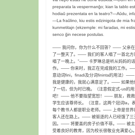
preparata la vespermanĝo; kian la tablo estis
hodiaŭ prezentata en la teatro?—Aŭdu, infanoj
—La fraŭlino, kiu estis edzinigota de mia fr
kunmetitajn (ekzemple: mi faradas, mi estis 
senco ĝin necese postulas.
—— 我问你，你为什么不回答？—— 父亲
了一整天了。—— 我们的客人唱了一首北方
唱了一晚上。”—— 卡罗琳总是听从妈妈的
作。—— 你来时，我正在完成我的工作。—
意动词fini，finadi及分词fininta
我是健康的，我就心满意足了。—— 如果
了一切，但为时已晚。（注意假定式-us的
吧！—— 他不要指望宽恕！—— 朋友，救
学生应该尊师长。（注意，这两个冠词la，
每个教书人都是职业老师。—— 上帝是世界
客人还在路上。—— 被驱逐的人已经饿了三
因。—— 将要盖的房子价值不菲。—— 被
受着良好的教育，因为校长很敬业充满爱心。