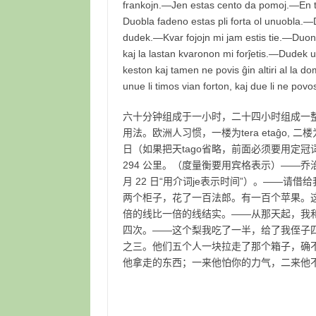
frankojn.—Jen estas cento da pomoj.—En tiu 
Duobla fadeno estas pli forta ol unuobla.—D
dudek.—Kvar fojojn mi jam estis tie.—Duono
kaj la lastan kvaronon mi forĵetis.—Dudek un
keston kaj tamen ne povis ĝin altiri al la dom
unue li timos vian forton, kaj due li ne povos
六十分钟组成于一小时，二十四小时组成一
用法。欧洲人习惯，一楼为tera etaĝo, 二楼为
日（如果把天tago省略，前面必须要用定
294 公里。（度量衡要用宾格表示）——乔治·
月 22 日“用介词je表示时间”）。——
两个柜子，花了一百法郎。有一百个苹果。
倍的线比一倍的线结实。——从那天起，我
四次。——这个梨我吃了一半，给了我侄子
之三。他们五个人一块拉走了那个箱子，确
他拿走的东西；一来他怕你的力气，二来他