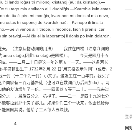
ĉi lando loĝas tri milionoj kristanoj (aŭ: da kristanoj).—
e tiu tago mia amikeco al li duobliĝis.—Kvaroble kvin estas
n de tiu ĉi piro mi manĝis, kvaronon mi donis al mia nevo,
u estas tri seponoj de kvardek naŭ.—Kvinope ili tiris la
o.—Se vi venos al li triope, li redonos, kion li prenis; ĉar
 sin pravigi.—Al ĉiu el la laborantoj li donis po kvin dolarojn.
整天。（注意及物动词的用法）——我住在四楼（注意介词的
unua etaĝo,因此tria etaĝo是四楼）。——今天是四月十五
冠词la。——二月二十日是这一年的第五十一天。——这条河长
华盛顿出生于 1732年2 月 22 日“用宾格表示时间”（或者，2
请借给我一打（十二个为一打）小叉子。这发生在一百年前。我买了
这个国家有三百万基督徒（也可以在数词百万后面加da）。两
和他的友谊增加了一倍。——四乘以五等于二十。——我来过
四分之一，最后四分之一扔掉了。——二十一是四十九的七分
不能够拉到那个房子那儿。如果你们三个一块来，他会还给你
不能自圆其说。他给了工人每人五块钱。
登
4.
网站