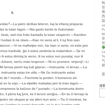
5.
国
andas?—La patro skribas leteron, kaj la infanoj preparas
u
das la tutan tagon.—Nia gasto kantis la ĉiukonatan
P
M
ĉesis, sed mia frato kantadis la tutan vesperon.—Karolino
世
odiaŭ ŝi ne obeis.—Kian mi venis al li, li tuj finis sian
世
 laboron.—Vi ne malhelpis min, ĉar kian vi venis, mi estis jam
dormos trankvile, ĝis li estos venkinta la malamikon.—Se mi
Li
i estus dirintaj la veron, ili ne estus nun punataj; nun ili
T
e.—Johano, serĉu mian krajonon.—Ni iru promeni, sinjoroj!—Li
lernas pentri kaj ludi gitaron.—Instruante, ni lernas.—La
 instruanta estas tre utila.—Ne ĉiu instruanto estas
anto de l’ mondo.—Ferminte la pordon, li komencis sin
 en la vojo.—La elpelito malsatas jam la trian tagon.—
搜
e komprenos la kaŭzon de l’ punado.—La konstruota domo
li ploris kaj ĵuris, ke li terure venĝos.—En tiu ĉi lernejo la
nejestro sin okupas je sia afero kun amo.—Tio ĉi montras, ke
nu ĉambro la gastoj dancadis, en la dua ĉambro estis