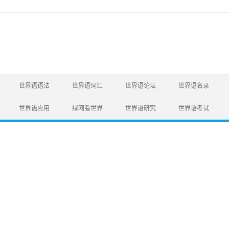
世界语语法
世界语词汇
世界语论坛
世界语名录
世界语应用
绿网看世界
世界语研究
世界语考试