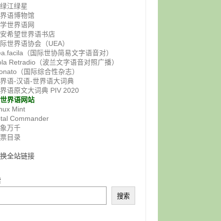
鸭绿江绿星
世界语博物馆
佛学世界语网
西安希望世界语书店
际世界语协会（UEA）
ea.facila（国际世协简易文字语音对）
ola Retradio（波兰文字语音对照广播）
onato（国际综合性杂志）
界语-汉语-世界语大词典
界语原文大词典 PIV 2020
非世界语网站
nux Mint
otal Commander
气象万千
邮票目录
交换全站链接
索
搜索