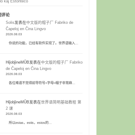
lo kaj Estonteco
期评论
Solis
发表在
中文版的帽子厂 Fabriko de
Ĉapeloj en Ĉina Lingvo
2026.08.03
你说的功能，已经有软件实现了。世界语输入…
HiĵobĵineMŬB
发表在
中文版的帽子厂 Fabriko
de Ĉapeloj en Ĉina Lingvo
2026.08.03
各位难道不觉得前导符号+字母=帽子非常麻…
HiĵobĵineMŬB
发表在
世界语简明基础教程 第
2 课
2026.08.03
所以estas，estis，estos的…