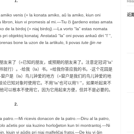
1.
Rea
近
amiko venis (= la konata amiko, aŭ la amiko, kiun oni
 libron, kiun vi promesis al mi.—Tiu ĉi ĝardeno estas amata
o de la birdoj (= niaj birdoj).—La vorto “la” estas nomata
s pri objektoj konataj. Anstataŭ “la” oni povas ankaŭ diri “l’ “,
enas bone la uzon de la artikulo, li povas
tute ĝin ne
)朋友来了（=已知的朋友，或预期的朋友来了。注意定冠词”la”
就行）。-给我（la）书。=给我你答应我的书。-这个花园是
—窗户是（la）鸟儿钟爱的地方（=窗户是我们的鸟儿钟爱的地
谈论已知对象时使用它。不用“la”也可以用“l ‘”，如果听起来不
法，他可以根本不使用它，因为它用起来方便，但并不是必要的。
2.
a patro.—Mi ricevis donacon de la patro.—Diru al la patro,
lo aĉetis por sia kuzino horloĝeton kun tri montrantoj.—Ni
, kiujn vi aŭdis pri niaj malfeliĉaj fratoj.—De kiu vi ĝin