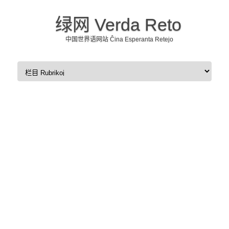
绿网 Verda Reto
中国世界语网站 Ĉina Esperanta Retejo
Skip to content