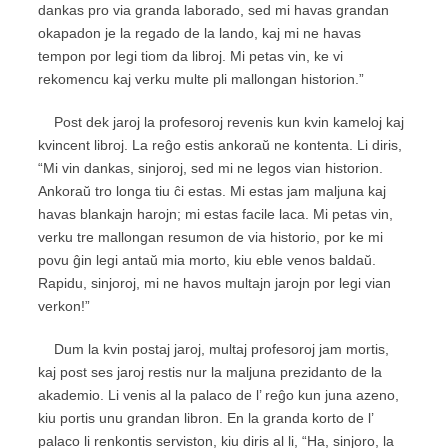
dankas pro via granda laborado, sed mi havas grandan
okapadon je la regado de la lando, kaj mi ne havas
tempon por legi tiom da libroj. Mi petas vin, ke vi
rekomencu kaj verku multe pli mallongan historion.”
Post dek jaroj la profesoroj revenis kun kvin kameloj kaj
kvincent libroj. La reĝo estis ankoraŭ ne kontenta. Li diris,
“Mi vin dankas, sinjoroj, sed mi ne legos vian historion.
Ankoraŭ tro longa tiu ĉi estas. Mi estas jam maljuna kaj
havas blankajn harojn; mi estas facile laca. Mi petas vin,
verku tre mallongan resumon de via historio, por ke mi
povu ĝin legi antaŭ mia morto, kiu eble venos baldaŭ.
Rapidu, sinjoroj, mi ne havos multajn jarojn por legi vian
verkon!”
Dum la kvin postaj jaroj, multaj profesoroj jam mortis,
kaj post ses jaroj restis nur la maljuna prezidanto de la
akademio. Li venis al la palaco de l’ reĝo kun juna azeno,
kiu portis unu grandan libron. En la granda korto de l’
palaco li renkontis serviston, kiu diris al li, “Ha, sinjoro, la