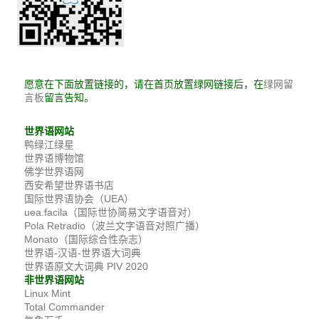
愿意在下面放置链接的，请在首页放置绿网链接后，在
绿网留
留言告知。
言板
世界语网站
鸭绿江绿星
世界语博物馆
佛学世界语网
西安希望世界语书店
国际世界语协会（UEA）
uea.facila（国际世协简易文字语音对）
Pola Retradio（波兰文字语音对照广播）
Monato（国际综合性杂志）
世界语-汉语-世界语大词典
世界语原文大词典 PIV 2020
非世界语网站
Linux Mint
Total Commander