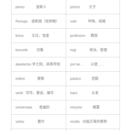
perso 波斯人
princo 王子
Persujo 波斯国（现伊朗）
voki 呼唤，招喊
trono 王位，宝座
profesoro 教授
kunvoki 召集
regi 统治，管理
akademio 学士院，高等学校
por ke… 以使……
estimi 尊敬
palaco 宫殿
verki 写作，著述，编写
haro 头发
universala 普遍的
resumo 摘要
verko 著作
moŝto 对国王等的尊称