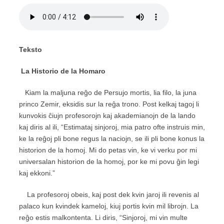
Teksto
L
a Historio de la Homaro
Kiam la maljuna reĝo de Persujo mortis, lia filo, la juna
princo Zemir, eksidis sur la reĝa trono. Post kelkaj tagoj li
kunvokis ĉiujn profesorojn kaj akademianojn de la lando
kaj diris al ili, “Estimataj sinjoroj, mia patro ofte instruis min,
ke la reĝoj pli bone regus la naciojn, se ili pli bone konus la
historion de la homoj. Mi do petas vin, ke vi verku por mi
universalan historion de la homoj, por ke mi povu ĝin legi
kaj ekkoni.”
La profesoroj obeis, kaj post dek kvin jaroj ili revenis al
palaco kun kvindek kameloj, kiuj portis kvin mil librojn. La
reĝo estis malkontenta. Li diris, “Sinjoroj, mi vin multe