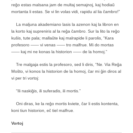
reĝo estas malsana jam de multaj semajnoj, kaj hodiaŭ
mortanta li estas. Se vi lin volas vidi, rapidu al lia ĉambro!”
La maljuna akademiano lasis la azenon kaj la libron en
la korto kaj supreniris al la reĝa ĉambro. Sur la lito la reĝo
kuŝis, tute pala; mallaŭte kaj malrapide li parolis, “Kara
profesoro —— vi venas —— tro malfrue. Mi do mortas
—— kaj mi ne konas la historion —— de la homoj.”
Tre malgaja estis la profesoro, sed li diris, “Ne. Via Reĝa
Moŝto, vi konos la historion de la homoj, ĉar mi ĝin diros al
vi per tri vortoj:
“Ili naskiĝis, ili suferadis, ili mortis.”
Oni diras, ke la reĝo mortis kviete, ĉar li estis kontenta,
koni tiun historion, eĉ tiel malfrue.
Vortoj