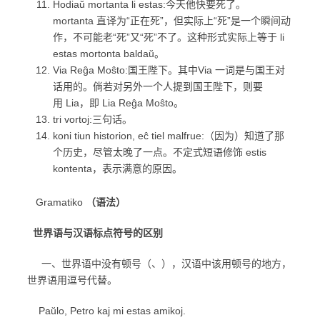
Hodiaŭ mortanta li estas:今天他快要死了。
mortanta 直译为“正在死”，但实际上“死”是一个瞬间动
作，不可能老“死”又“死”不了。这种形式实际上等于 li
estas mortonta baldaŭ。
Via Reĝa Moŝto:国王陛下。其中Via 一词是与国王对
话用的。倘若对另外一个人提到国王陛下，则要
用 Lia，即 Lia Reĝa Moŝto。
tri vortoj:三句话。
koni tiun historion, eĉ tiel malfrue:（因为）知道了那
个历史，尽管太晚了一点。不定式短语修饰 estis
kontenta，表示满意的原因。
Gramatiko
（语法）
世界语与汉语标点符号的区别
一、世界语中没有顿号（、），汉语中该用顿号的地方，
世界语用逗号代替。
Paŭlo, Petro kaj mi estas amikoj.