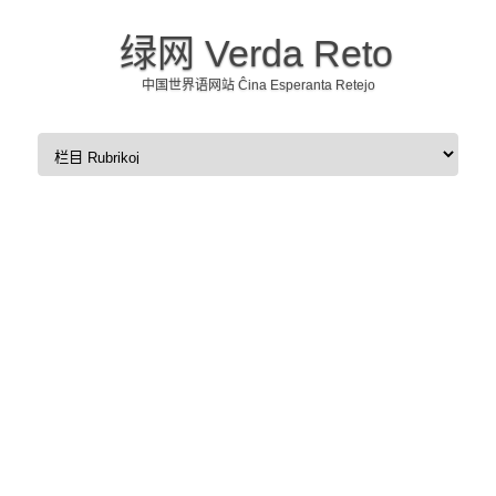
绿网 Verda Reto
中国世界语网站 Ĉina Esperanta Retejo
Skip to content