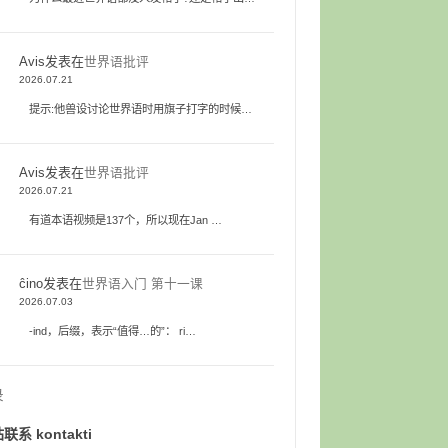
Avis
发表在
世界语批评
2026.07.21
提示:他兽设讨论世界语时用旗子打字的时候…
Avis
发表在
世界语批评
2026.07.21
有道本语视频是137个，所以现在Jan …
ĉino
发表在
世界语入门 第十一课
2026.07.03
-ind，后缀，表示“值得…的”： ri…
录
联系 kontakti