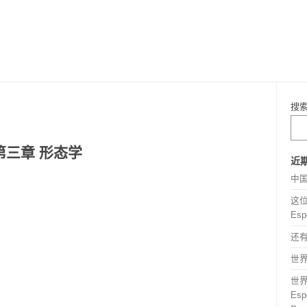
搜
第三章 形态学
近
中
这位
Esp
还
世界语
世
Espe