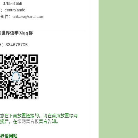
：379561659
centrolando
子邮件：
ankaw@sina.com
网世界语学习qq群
：334678705
愿意在下面放置链接的，请在首页放置绿网
链接后，在
留言告知。
绿网留言板
世界语网站