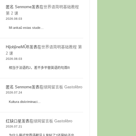
匿名 Sennome
发表在
世界语简明基础教程
第 2 课
2026.08.03
Mi ankaŭ estas stude…
HiĵobĵineMŬB
发表在
世界语简明基础教程 第
2 课
2026.08.03
相当于法语的J，差不多平替英语的句首R
匿名 Sennome
发表在
绿网留言板 Gastolibro
2026.07.24
Kultura diskriminaci…
红缺口星
发表在
绿网留言板 Gastolibro
2026.07.21
为什么最近世界语都没人发帖了?还是帖子出…