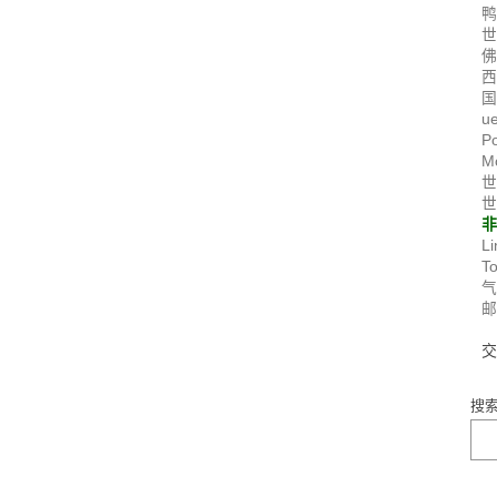
国
u
P
M
世
世
Li
T
搜