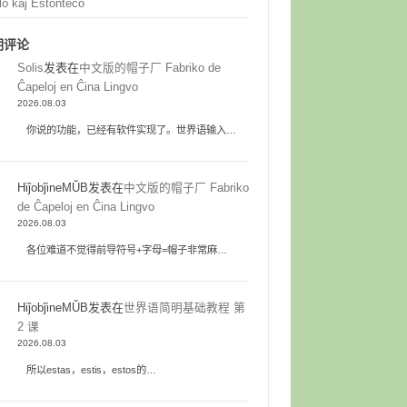
lo kaj Estonteco
期评论
Solis
发表在
中文版的帽子厂 Fabriko de
Ĉapeloj en Ĉina Lingvo
2026.08.03
你说的功能，已经有软件实现了。世界语输入…
HiĵobĵineMŬB
发表在
中文版的帽子厂 Fabriko
de Ĉapeloj en Ĉina Lingvo
2026.08.03
各位难道不觉得前导符号+字母=帽子非常麻…
HiĵobĵineMŬB
发表在
世界语简明基础教程 第
2 课
2026.08.03
所以estas，estis，estos的…