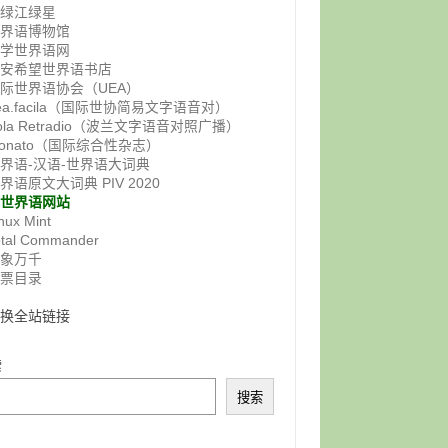
鸭绿江绿星
世界语博物馆
佛学世界语网
西安希望世界语书店
际世界语协会（UEA）
ea.facila（国际世协简易文字语音对）
ola Retradio（波兰文字语音对照广播）
onato（国际综合性杂志）
界语-汉语-世界语大词典
界语原文大词典 PIV 2020
非世界语网站
nux Mint
otal Commander
气象万千
邮票目录
交换全站链接
索
搜索