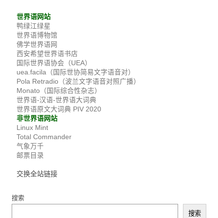
世界语网站
鸭绿江绿星
世界语博物馆
佛学世界语网
西安希望世界语书店
国际世界语协会（UEA）
uea.facila（国际世协简易文字语音对）
Pola Retradio（波兰文字语音对照广播）
Monato（国际综合性杂志）
世界语-汉语-世界语大词典
世界语原文大词典 PIV 2020
非世界语网站
Linux Mint
Total Commander
气象万千
邮票目录
交换全站链接
搜索
搜索