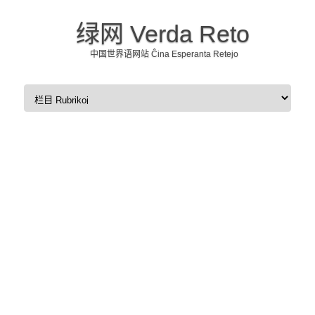
绿网 Verda Reto
中国世界语网站 Ĉina Esperanta Retejo
Skip to content