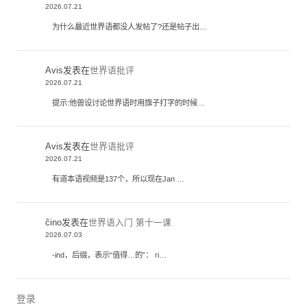
2026.07.21
为什么最近世界语都没人发帖了?还是帖子出…
Avis
发表在
世界语批评
2026.07.21
提示:他兽设讨论世界语时用旗子打字的时候…
Avis
发表在
世界语批评
2026.07.21
有道本语视频是137个，所以现在Jan …
ĉino
发表在
世界语入门 第十一课
2026.07.03
-ind，后缀，表示“值得…的”： ri…
登录