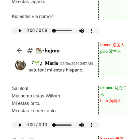
Mi estas japano.
Kio estas via nomo?
franco 法国人
polo 波兰人
ukraino 乌克兰
Saluton!
人
Mia nomo estas William.
brito 英国人
Mi estas brito.
Mi estas komencanto.