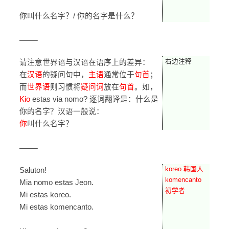
你叫什么名字？/ 你的名字是什么？
——–
右边注释
请注意世界语与汉语在语序上的差异：
在
汉语
的疑问句中，
主语
通常位于
句首
；
而
世界语
则习惯将
疑问词
放在
句首
。如，
Kio
estas via nomo? 逐词翻译是：什么是
你的名字？汉语一般说：
你
叫什么名字？
——–
koreo 韩国人
Saluton!
komencanto
Mia nomo estas Jeon.
初学者
Mi estas koreo.
Mi estas komencanto.