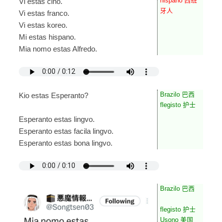
hispano 西班
Vi estas ĉino.
牙人
Vi estas franco.
Vi estas koreo.
Mi estas hispano.
Mia nomo estas Alfredo.
Brazilo 巴西
Kio estas Esperanto?
flegisto 护士
Esperanto estas lingvo.
Esperanto estas facila lingvo.
Esperanto estas bona lingvo.
Brazilo 巴西
flegisto 护士
Usono 美国