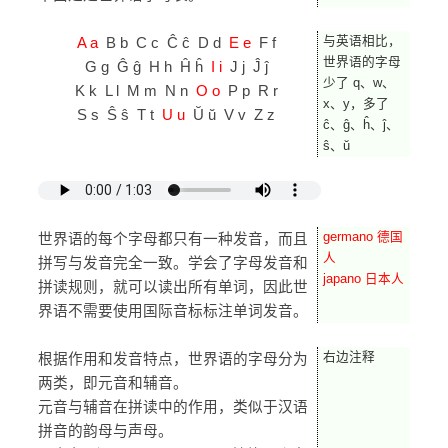
与英语相比，
A a
B b C c Ĉ ĉ D d
E e
F f
世界语的字母
G g Ĝ ĝ H h Ĥ ĥ
I i
J j Ĵ ĵ
少了 q、w、
K k L l M m N n
O o
P p R r
x、y，多了
S s Ŝ ŝ T t
U u
Ŭ ŭ V v Z z
ĉ、ĝ、ĥ、ĵ、
ŝ、ŭ
germano 德国
世界语的每个字母都只有一种发音，而且
人
拼写与发音完全一致。学会了字母发音和
japano 日本人
拼读规则，就可以读出所有单词，因此世
界语不需要使用国际音标标注单词发音。
右边注释
根据作用和发音特点，世界语的字母分为
两类，即元音和辅音。
元音与辅音在拼读中的作用，类似于汉语
拼音的韵母与声母。