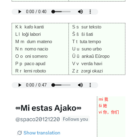
K k kafo kanti
S s sur teksto
L l loĝi labori
Ŝ ŝ ŝi ŝati
M m dum mateno
T t tuta tempo
N n nomo nacio
U u suno urbo
O o oni somero
Ŭ ŭ ankaŭ Eŭropo
P p paco apud
V v verda havi
R r lerni roboto
Z z zorgi okazi
mi 我
ŝi 她
vi 你，你们