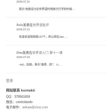
2026.07.21
提示:他兽设讨论世界语时用旗子打字的时候…
Avis
发表在
世界语批评
2026.07.21
有道本语视频是137个，所以现在Jan …
ĉino
发表在
世界语入门 第十一课
2026.07.03
-ind，后缀，表示“值得…的”： ri…
登录
网站联系 kontakti
QQ：379561659
微信：centrolando
电子邮件：
ankaw@sina.com