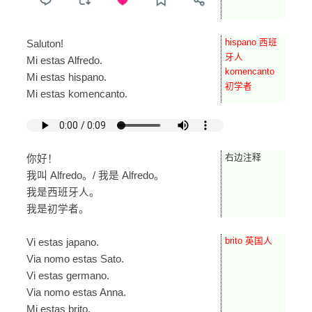
hispano 西班
Saluton!
牙人
Mi estas Alfredo.
komencanto
Mi estas hispano.
初学者
Mi estas komencanto.
右边注释
你好！
我叫 Alfredo。/ 我是 Alfredo。
我是西班牙人。
我是初学者。
brito 英国人
Vi estas japano.
Via nomo estas Sato.
Vi estas germano.
Via nomo estas Anna.
Mi estas brito.