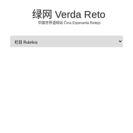
绿网 Verda Reto
中国世界语网站 Ĉina Esperanta Retejo
Skip to content