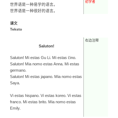
初学者
世界语是一种易学的语言。
世界语是一种很好的语言。
课文
Teksto
右边注释
Saluton!
Saluton! Mi estas Gu Li. Mi estas ĉino.
Saluton! Mia nomo estas Anna. Mi estas
germano.
Saluton! Mi estas japano. Mia nomo estas
Saya.
Vi estas hispano. Vi estas koreo. Vi estas
franco. Mi estas brito. Mia nomo estas
Emily.