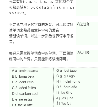
元音有5个，a、e、i、o、u，其他23个字
母都是辅音：b c ĉ d f g ĝ h ĥ j ĵ k l m n p r
s ŝ t ŭ v z。
右边注释
不要孤立地记忆字母的发音。可以通过拼
读单词来熟悉和掌握字母的发音
请朗读单词，以进一步熟悉世界语字母发
音。
右边注释
每课只需掌握单词表中的单词。下面朗读
练习中的单词，只要能熟练读出即可。
G g legi tago
A a amiko sama
Ĝ ĝ ĝis aĝo
B b bona bela
H h helpi homo
C c cent celo
Ĥ ĥ ĥoro eĥo
Ĉ ĉ aĉeti feliĉa
I i kiu ĉino
D d dankon sed
J j jes juna
E e ne estas
Ĵ ĵ ĵus ĵeti
F f facila ofte