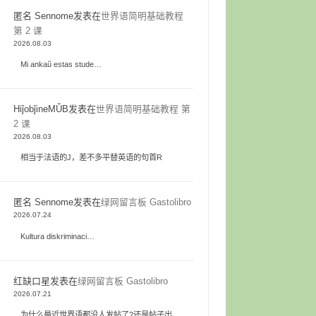
匿名 Sennome
发表在
世界语简明基础教程
第 2 课
2026.08.03
Mi ankaŭ estas stude…
HiĵobĵineMŬB
发表在
世界语简明基础教程 第
2 课
2026.08.03
相当于法语的J，差不多平替英语的句首R
匿名 Sennome
发表在
绿网留言板 Gastolibro
2026.07.24
Kultura diskriminaci…
红缺口星
发表在
绿网留言板 Gastolibro
2026.07.21
为什么最近世界语都没人发帖了?还是帖子出…