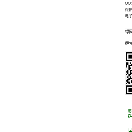
QQ
微信：
电
绿
群号