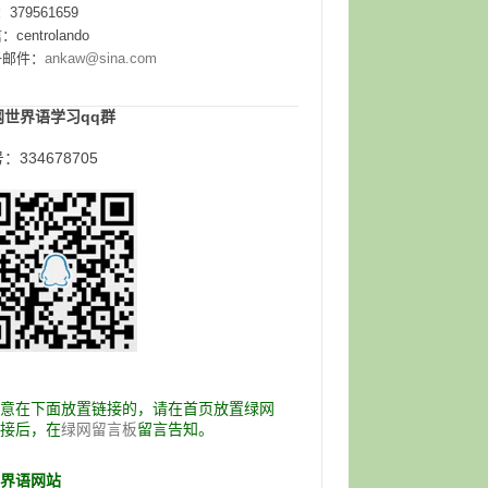
：379561659
centrolando
子邮件：
ankaw@sina.com
网世界语学习qq群
：334678705
愿意在下面放置链接的，请在首页放置绿网
链接后，在
留言告知。
绿网留言板
世界语网站