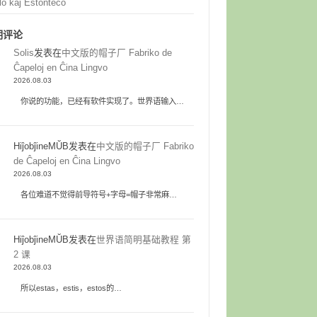
lo kaj Estonteco
期评论
Solis
发表在
中文版的帽子厂 Fabriko de
Ĉapeloj en Ĉina Lingvo
2026.08.03
你说的功能，已经有软件实现了。世界语输入…
HiĵobĵineMŬB
发表在
中文版的帽子厂 Fabriko
de Ĉapeloj en Ĉina Lingvo
2026.08.03
各位难道不觉得前导符号+字母=帽子非常麻…
HiĵobĵineMŬB
发表在
世界语简明基础教程 第
2 课
2026.08.03
所以estas，estis，estos的…