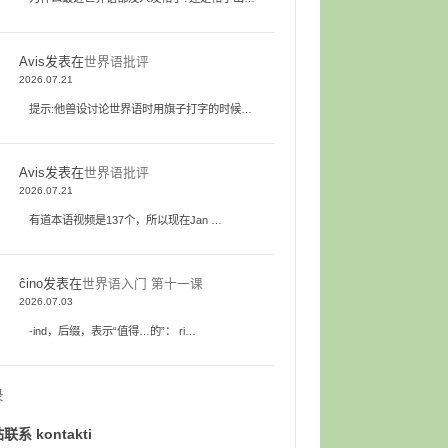
Avis
发表在
世界语批评
2026.07.21
提示:他兽设讨论世界语时用旗子打字的时候…
Avis
发表在
世界语批评
2026.07.21
有道本语视频是137个，所以现在Jan …
ĉino
发表在
世界语入门 第十一课
2026.07.03
-ind，后缀，表示“值得…的”： ri…
录
联系 kontakti