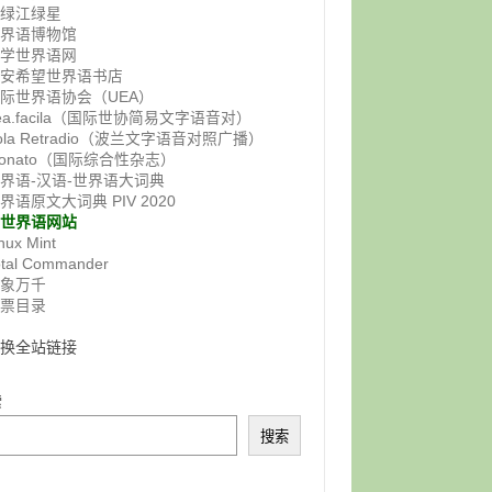
鸭绿江绿星
世界语博物馆
佛学世界语网
西安希望世界语书店
际世界语协会（UEA）
ea.facila（国际世协简易文字语音对）
ola Retradio（波兰文字语音对照广播）
onato（国际综合性杂志）
界语-汉语-世界语大词典
界语原文大词典 PIV 2020
非世界语网站
nux Mint
otal Commander
气象万千
邮票目录
交换全站链接
索
搜索