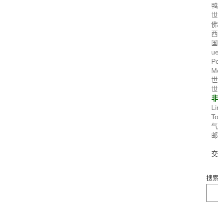
国
u
P
M
世
世
Li
T
搜