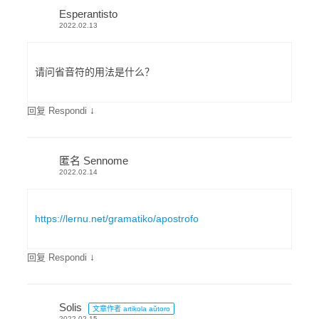
Esperantisto
2022.02.13
请问省音符的用法是什么？
↓
回复 Respondi
匿名 Sennome
2022.02.14
https://lernu.net/gramatiko/apostrofo
↓
回复 Respondi
Solis
文章作者 artikola aŭtoro
2022.02.15