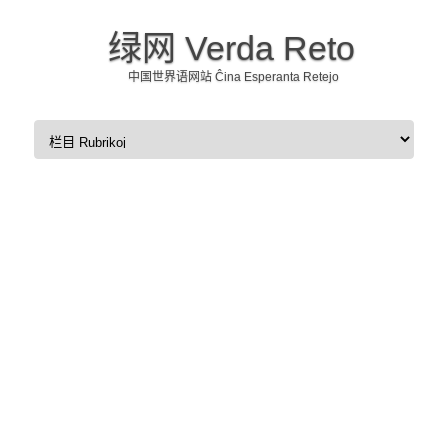
绿网 Verda Reto
中国世界语网站 Ĉina Esperanta Retejo
Skip to content