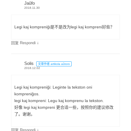
Jaŭfo
2018.11.30
Legi kaj kompreniĝi是不是改为legi kaj kompreni好些？
↓
回复 Respondi
Solis
文章作者 artikola aŭtoro
2018.12.02
Legi kaj kompreniĝi: Leginte la tekston oni
kompreniĝos.
legi kaj kompreni: Legu kaj komprenu la tekston.
好像 legi kaj kompreni 更合适一些，按照你的建议修改
了。谢谢。
↓
回复 Respondi