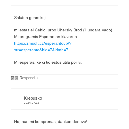
Saluton geamikoj,
mi estas el Ĉeĥio, urbo Uhersky Brod (Hungara Vado).
Mi programis Esperantan klavaron:
https://zmsoft.cz/esperantoub/?
str=esperante&hid=7&idmh=7
Mi esperas, ke ĉi tio estos utila por vi.
↓
回复 Respondi
Krepusko
2024.07.13
Ho, nun mi komprenas, dankon denove!