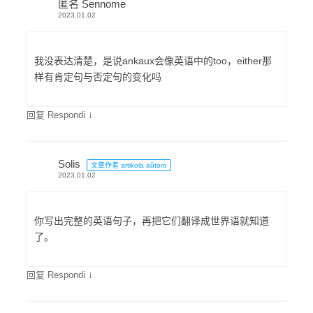
匿名 Sennome
2023.01.02
我没表达清楚，是说ankaux会像英语中的too，either那
样有肯定句与否定句的变化吗
↓
回复 Respondi
Solis
文章作者 artikola aŭtoro
2023.01.02
你写出完整的英语句子，再把它们翻译成世界语就知道
了。
↓
回复 Respondi