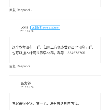
↓
回复 Respondi
Solis
文章作者 artikola aŭtoro
2016.06.06
这个教程没有qq群。但网上有很多世界语学习的qq群。
也可以加入绿网世界语qq群。群号：334678705
↓
回复 Respondi
高友铭
2018.01.06
看起来很不错，赞一个。没有看到具体内容。