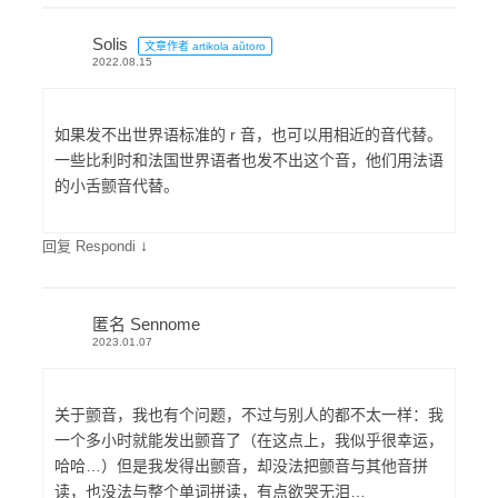
Solis
文章作者 artikola aŭtoro
2022.08.15
如果发不出世界语标准的 r 音，也可以用相近的音代替。
一些比利时和法国世界语者也发不出这个音，他们用法语
的小舌颤音代替。
↓
回复 Respondi
匿名 Sennome
2023.01.07
关于颤音，我也有个问题，不过与别人的都不太一样：我
一个多小时就能发出颤音了（在这点上，我似乎很幸运，
哈哈…）但是我发得出颤音，却没法把颤音与其他音拼
读，也没法与整个单词拼读，有点欲哭无泪…