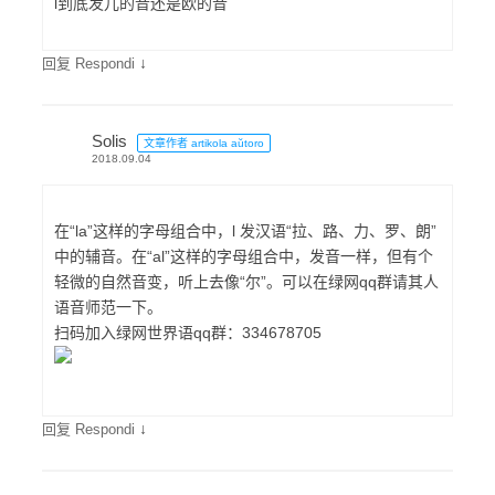
l到底发儿的音还是欧的音
↓
回复 Respondi
Solis
文章作者 artikola aŭtoro
2018.09.04
在“la”这样的字母组合中，l 发汉语“拉、路、力、罗、朗”
中的辅音。在“al”这样的字母组合中，发音一样，但有个
轻微的自然音变，听上去像“尔”。可以在绿网qq群请其人
语音师范一下。
扫码加入绿网世界语qq群：334678705
↓
回复 Respondi