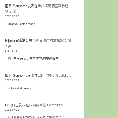
匿名 Sennome
发表在
世界语简明基础教程
第 2 课
2026.08.03
Mi ankaŭ estas stude…
HiĵobĵineMŬB
发表在
世界语简明基础教程 第
2 课
2026.08.03
相当于法语的J，差不多平替英语的句首R
匿名 Sennome
发表在
绿网留言板 Gastolibro
2026.07.24
Kultura diskriminaci…
红缺口星
发表在
绿网留言板 Gastolibro
2026.07.21
为什么最近世界语都没人发帖了?还是帖子出…