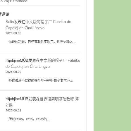
lo kaj Estonteco
期评论
Solis
发表在
中文版的帽子厂 Fabriko de
Ĉapeloj en Ĉina Lingvo
2026.08.03
你说的功能，已经有软件实现了。世界语输入…
HiĵobĵineMŬB
发表在
中文版的帽子厂 Fabriko
de Ĉapeloj en Ĉina Lingvo
2026.08.03
各位难道不觉得前导符号+字母=帽子非常麻…
HiĵobĵineMŬB
发表在
世界语简明基础教程 第
2 课
2026.08.03
所以estas，estis，estos的…