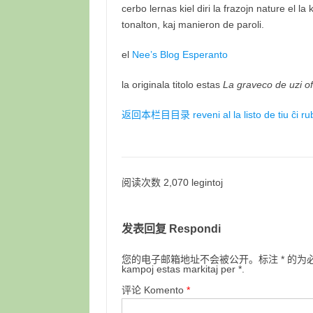
cerbo lernas kiel diri la frazojn nature el l
tonalton, kaj manieron de paroli.
el
Nee’s Blog Esperanto
la originala titolo estas
La graveco de uzi oft
返回本栏目目录 reveni al la listo de tiu ĉi rub
阅读次数 2,070 legintoj
发表回复 Respondi
您的电子邮箱地址不会被公开。标注 * 的为必填项目。Retpo
kampoj estas markitaj per *.
评论 Komento
*