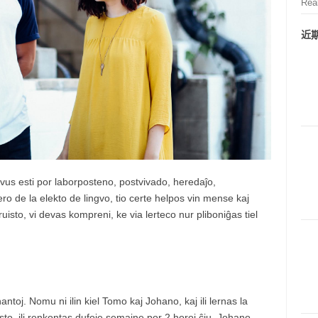
Rea
近
ovus esti por laborposteno, postvivado, heredaĵo,
o de la elekto de lingvo, tio certe helpos vin mense kaj
ruisto, vi devas kompreni, ke via lerteco nur pliboniĝas tiel
ntoj. Nomu ni ilin kiel Tomo kaj Johano, kaj ili lernas la
to, ili renkontas dufoje semajne por 2 horoj ĉiu. Johano