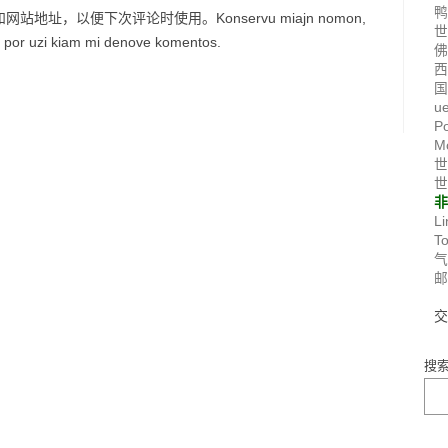
址，以便下次评论时使用。Konservu miajn nomon,
lo por uzi kiam mi denove komentos.
国
u
P
M
世
世
Li
T
搜