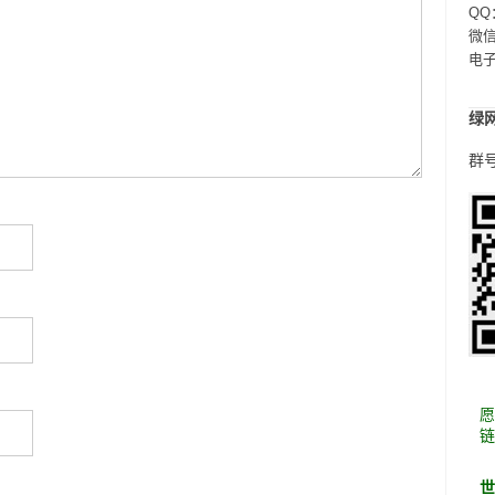
QQ
微信：
电
绿
群号