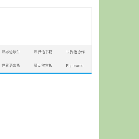
世界语软件
世界语书籍
世界语协作
世界语杂货
绿网留言板
Esperanto