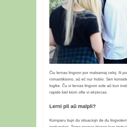
Ĉiu lernas lingvon por malsamaj celoj. Ili p
romantikismo, aŭ eĉ nur hobio. Sen konsider
logike. Ĉu vi lernas lingvon sole aŭ kun inst
rapide kiel kiom ofte vi ekzercas.
Lerni pli aŭ malpli?
Komparu tiujn du situaciojn de du lingvolerna
portugalan. Tomo prenas klason kun instruis