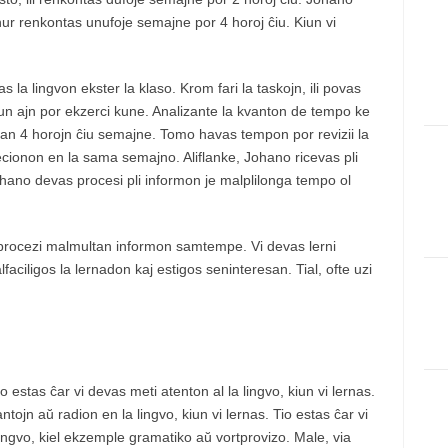
nur renkontas unufoje semajne por 4 horoj ĉiu. Kiun vi
la lingvon ekster la klaso. Krom fari la taskojn, ili povas
i iun ajn por ekzerci kune. Analizante la kvanton de tempo ke
man 4 horojn ĉiu semajne. Tomo havas tempon por revizii la
ecionon en la sama semajno. Aliflanke, Johano ricevas pli
Johano devas procesi pli informon je malplilonga tempo ol
n procezi malmultan informon samtempe. Vi devas lerni
aciligos la lernadon kaj estigos seninteresan. Tial, ofte uzi
o estas ĉar vi devas meti atenton al la lingvo, kiun vi lernas.
tojn aŭ radion en la lingvo, kiun vi lernas. Tio estas ĉar vi
lingvo, kiel ekzemple gramatiko aŭ vortprovizo. Male, via