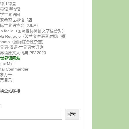
鸭绿江绿星
世界语博物馆
佛学世界语网
西安希望世界语书店
际世界语协会（UEA）
ea.facila（国际世协简易文字语音对）
ola Retradio（波兰文字语音对照广播）
onato（国际综合性杂志）
界语-汉语-世界语大词典
界语原文大词典 PIV 2020
非世界语网站
nux Mint
otal Commander
气象万千
邮票目录
交换全站链接
索
搜索