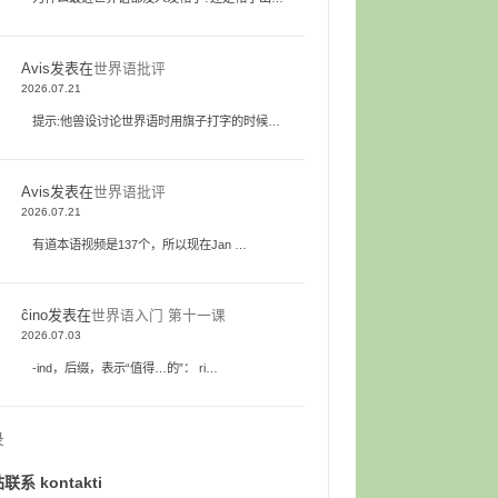
Avis
发表在
世界语批评
2026.07.21
提示:他兽设讨论世界语时用旗子打字的时候…
Avis
发表在
世界语批评
2026.07.21
有道本语视频是137个，所以现在Jan …
ĉino
发表在
世界语入门 第十一课
2026.07.03
-ind，后缀，表示“值得…的”： ri…
录
联系 kontakti