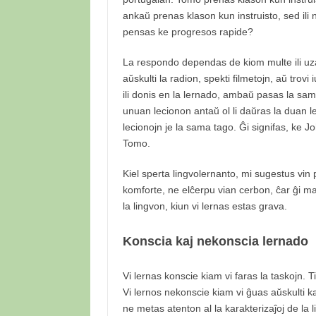
ankaŭ prenas klason kun instruisto, sed ili 
pensas ke progresos rapide?
La respondo dependas de kiom multe ili uzas 
aŭskulti la radion, spekti filmetojn, aŭ trov
ili donis en la lernado, ambaŭ pasas la sa
unuan lecionon antaŭ ol li daŭras la duan l
lecionojn je la sama tago. Ĝi signifas, ke 
Tomo.
Kiel sperta lingvolernanto, mi sugestus vi
komforte, ne elĉerpu vian cerbon, ĉar ĝi malf
la lingvon, kiun vi lernas estas grava.
Konscia kaj nekonscia lernado
Vi lernas konscie kiam vi faras la taskojn. Ti
Vi lernos nekonscie kiam vi ĝuas aŭskulti kan
ne metas atenton al la karakterizaĵoj de la 