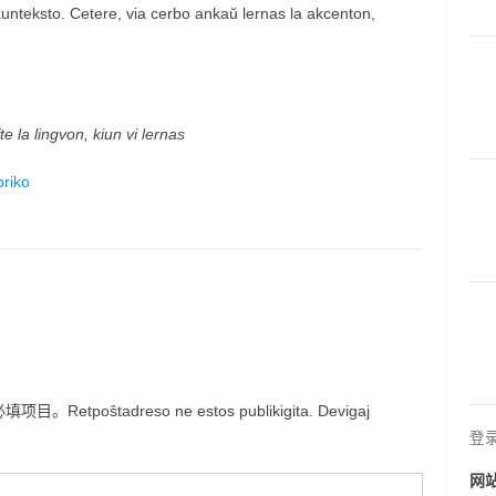
a kunteksto. Cetere, via cerbo ankaŭ lernas la akcenton,
e la lingvon, kiun vi lernas
riko
ŝtadreso ne estos publikigita. Devigaj
登
网站