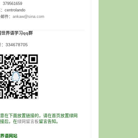
：379561659
centrolando
子邮件：
ankaw@sina.com
网世界语学习qq群
：334678705
愿意在下面放置链接的，请在首页放置绿网
链接后，在
留言告知。
绿网留言板
世界语网站