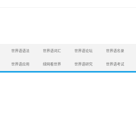
世界语语法
世界语词汇
世界语论坛
世界语名录
世界语应用
绿网看世界
世界语研究
世界语考试