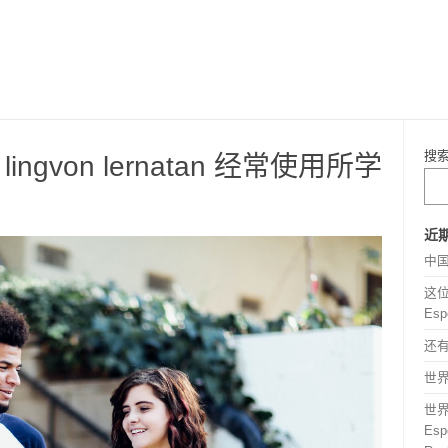
搜
 la lingvon lernatan 经常使用所学
近
中
这位
Esp
还
世界语
世
Espe