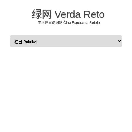
绿网 Verda Reto
中国世界语网站 Ĉina Esperanta Retejo
Skip to content