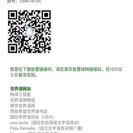
群号：334678705
愿意在下面放置链接的，请在首页放置绿网链接后，在
绿网留
留言告知。
言板
世界语网站
鸭绿江绿星
世界语博物馆
佛学世界语网
西安希望世界语书店
国际世界语协会（UEA）
uea.facila（国际世协简易文字语音对）
Pola Retradio（波兰文字语音对照广播）