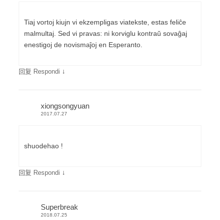
Tiaj vortoj kiujn vi ekzempligas viatekste, estas feliĉe
malmultaj. Sed vi pravas: ni korviglu kontraŭ sovaĝaj
enestigoj de novismaĵoj en Esperanto.
↓
回复 Respondi
xiongsongyuan
2017.07.27
shuodehao !
↓
回复 Respondi
Superbreak
2018.07.25