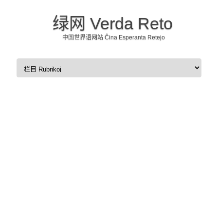
绿网 Verda Reto
中国世界语网站 Ĉina Esperanta Retejo
Skip to content