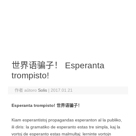
世界语骗子！ Esperanta
trompisto!
作者 aŭtoro
Solis
|
2017.01.21
Esperanta trompisto! 世界语骗子！
Kiam esperantistoj propagandas esperanton al la publiko,
ili diris: la gramatiko de esperanto estas tre simpla, kaj la
vortoj de esperanto estas malmultaj: lerninte vortojn