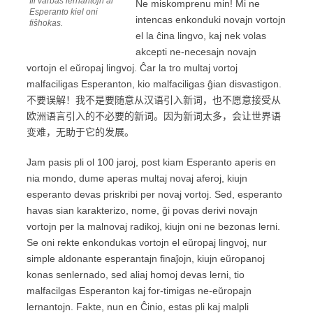
Ili varbas lernantojn al
Ne miskomprenu min! Mi ne
Esperanto kiel oni
intencas enkonduki novajn vortojn
fiŝhokas.
el la ĉina lingvo, kaj nek volas
akcepti ne-necesajn novajn
vortojn el eŭropaj lingvoj. Ĉar la tro multaj vortoj
malfaciligas Esperanton, kio malfaciligas ĝian disvastigon.
不要误解！我不是要随意从汉语引入新词，也不愿意接受从
欧洲语言引入的不必要的新词。因为新词太多，会让世界语
变难，无助于它的发展。
Jam pasis pli ol 100 jaroj, post kiam Esperanto aperis en
nia mondo, dume aperas multaj novaj aferoj, kiujn
esperanto devas priskribi per novaj vortoj. Sed, esperanto
havas sian karakterizo, nome, ĝi povas derivi novajn
vortojn per la malnovaj radikoj, kiujn oni ne bezonas lerni.
Se oni rekte enkondukas vortojn el eŭropaj lingvoj, nur
simple aldonante esperantajn finaĵojn, kiujn eŭropanoj
konas senlernado, sed aliaj homoj devas lerni, tio
malfacilgas Esperanton kaj for-timigas ne-eŭropajn
lernantojn. Fakte, nun en Ĉinio, estas pli kaj malpli