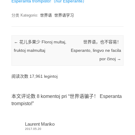
Esperanta trompisto!（nur Esperante）
分类 Kategorio:
世界语
世界语学习
Post navigation
←
花儿多果少 Floroj multaj,
世界语，也不容易！
fruktoj malmultaj
Esperanto, lingvo ne facila
por ĉinoj
→
阅读次数 17,961 legintoj
本文评论数 8 komentoj pri “
世界语骗子！ Esperanta
trompisto!
”
Laurent Mariko
2017.05.20