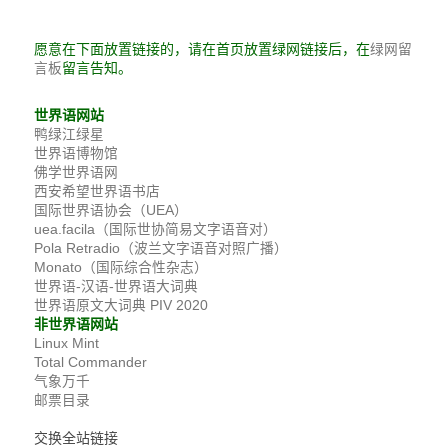
愿意在下面放置链接的，请在首页放置绿网链接后，在
绿网留
留言告知。
言板
世界语网站
鸭绿江绿星
世界语博物馆
佛学世界语网
西安希望世界语书店
国际世界语协会（UEA）
uea.facila（国际世协简易文字语音对）
Pola Retradio（波兰文字语音对照广播）
Monato（国际综合性杂志）
世界语-汉语-世界语大词典
世界语原文大词典 PIV 2020
非世界语网站
Linux Mint
Total Commander
气象万千
邮票目录
交换全站链接