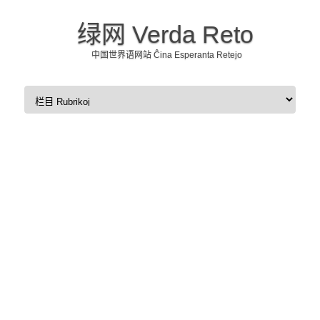
绿网 Verda Reto
中国世界语网站 Ĉina Esperanta Retejo
Skip to content