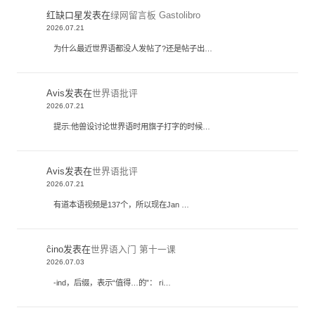
红缺口星
发表在
绿网留言板 Gastolibro
2026.07.21
为什么最近世界语都没人发帖了?还是帖子出…
Avis
发表在
世界语批评
2026.07.21
提示:他兽设讨论世界语时用旗子打字的时候…
Avis
发表在
世界语批评
2026.07.21
有道本语视频是137个，所以现在Jan …
ĉino
发表在
世界语入门 第十一课
2026.07.03
-ind，后缀，表示“值得…的”： ri…