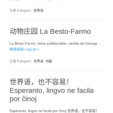
分类 Kategorio:
世界语
动物庄园 La Besto-Farmo
La Besto-Farmo, fama politika fablo, verkita de George …
继续阅读 Legi pli »
分类 Kategorio:
世界语
书籍
世界语，也不容易！
Esperanto, lingvo ne facila
por ĉinoj
Esperanto, lingvo ne facila por ĉinoj 世界语，也不容易！