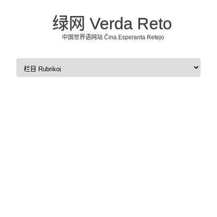
绿网 Verda Reto
中国世界语网站 Ĉina Esperanta Retejo
Skip to content