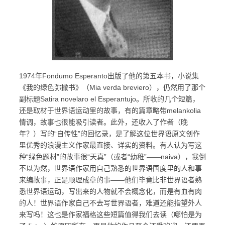
1974年Fondumo Esperanto出版了他的第五本书，小说集
《我的绿色弥撒书》（Mia verda breviero），仍然用了那个
副标题Satira novelaro el Esperantujo。所收的几个短篇，
还是取材于世界语运动里的故事，有的篇章略带melankolia
情调，故事也很能吸引读者。此外，还收入了作者（晚
年？）写的“自传性”的回忆录，是了解这位世界语原文创作
里优秀的浪漫主义作家最直接、详实的资料。有人认为写这
种“绿色题材”的故事很“天真”（或者“幼稚”——naiva），我倒
不以为然，世界语作家用自己熟悉的世界语国度里的人和事
来编故事，正是顺理成章的事——他们毕竟比非世界语者熟
悉世界语运动，写出来的人物就不会概念化，而是有血有肉
的人！世界语作家自己不去写世界语者，难道还能指望外人
来写吗！这也是作家福格这些短篇值得我们去读（哪怕是为