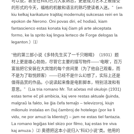
可以说，甚至在科幻已为大家熟悉，更是成为艺术上被接受
的形式的今天，福格的机敏和语言的熟巧使读者入迷。”（en
kiu kelkaj karikature trajtitaj modernuloj sukcesas reiri en la
epokon de Nerono. Oni povas diri, eĉ hodiaŭ, kiam
fantascienco estas konata kaj ĉiam pli arte akceptata
formo, ke la sprito kaj lingva lerteco de Forge delogas la
leganton.）⑴
“他的第三部小说《多特先生买了一千只眼睛》（1931）题
材上更是雄心勃勃，尽管它主要的描写物件——‘电眼’，百万
富翁把它安装在大宾馆的每个房间里（为了他自己观看，而
不是为了取悦顾客）——已经不是什么幻想了，实际上还是
值得品赏的作品。小说读起来像是电影脚本，特别活泼和有
意思。”（Lia tria romano Mr. Tot aĉetas mil okulojn (1931)
estas teme eĉ pli ambicia, kaj vere restas aktuale ĝuinda,
malgraŭ la fakto, ke ĝia ĉefa temaĵo – televizoroj, kiujn
milionulo instalas en ĉiuj ĉambroj de hotelego (por ke li
vidu, ne por amuzi la klientoj!) – jam ne estas tiel fantazia.
La romano legiĝas kiel skizo por filmo, kaj estas tre viva
kaj amuza.）⑵ 奥德把这本小说归入“科幻小说”类。他用的