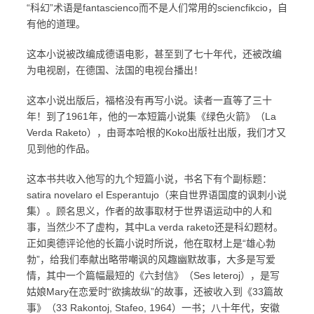
“科幻”术语是fantascienco而不是人们常用的sciencfikcio，自
有他的道理。
这本小说被改编成德语电影，甚至到了七十年代，还被改编
为电视剧，在德国、法国的电视台播出！
这本小说出版后，福格没有再写小说。读者一直等了三十
年！到了1961年，他的一本短篇小说集《绿色火箭》（La
Verda Raketo），由哥本哈根的Koko出版社出版，我们才又
见到他的作品。
这本书共收入他写的九个短篇小说，书名下有个副标题：
satira novelaro el Esperantujo（来自世界语国度的讽刺小说
集）。顾名思义，作者的故事取材于世界语运动中的人和
事，当然少不了虚构，其中La verda raketo还是科幻题材。
正如奥德评论他的长篇小说时所说，他在取材上是“雄心勃
勃”，给我们奉献出略带嘲讽的风趣幽默故事，大多是写爱
情，其中一个篇幅最短的《六封信》（Ses leteroj），是写
姑娘Mary在恋爱时“欲擒故纵”的故事，还被收入到《33篇故
事》（33 Rakontoj, Stafeo, 1964）一书；八十年代，安徽