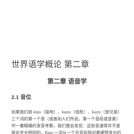
世界语学概论 第二章
第二章 语音学
2.1 音位
如果我们就 kiso（接吻）、kaso（钱柜）、kuzo（堂兄弟）
•
•
三个词的第一个音（或者如人们所说，第一个
音
段
或音素）
•
•
作一番精确的
发
音
考察，我们便会发现：这些音通常并不是
彼此完全相同的。Kiso 一词从一个舌背前部对着硬颚发出的