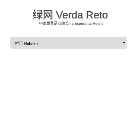
绿网 Verda Reto
中国世界语网站 Ĉina Esperanta Retejo
Skip to content