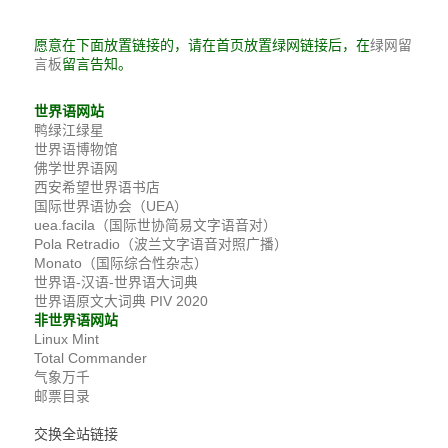
愿意在下面放置链接的，请在首页放置绿网链接后，在
绿网留
留言告知。
言板
世界语网站
鸭绿江绿星
世界语博物馆
佛学世界语网
西安希望世界语书店
国际世界语协会（UEA）
uea.facila（国际世协简易文字语音对）
Pola Retradio（波兰文字语音对照广播）
Monato（国际综合性杂志）
世界语-汉语-世界语大词典
世界语原文大词典 PIV 2020
非世界语网站
Linux Mint
Total Commander
气象万千
邮票目录
交换全站链接