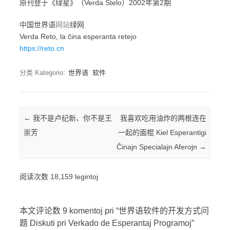
原刊登于《绿星》（Verda Stelo）2002年第2期
中国世界语
网站
绿网
Verda Reto, la ĉina esperanta retejo
https://reto.cn
分类 Kategorio:
世界语
软件
Post navigation
←
我不是卢纪新、你不是王
我喜欢吃用油炸的两根连在
崇芳
一起的面棍 Kiel Esperantigi
Ĉinajn Specialajn Aferojn
→
阅读次数 18,159 legintoj
本文评论数 9 komentoj pri “
世界语软件的开发方式问
题 Diskuti pri Verkado de Esperantaj Programoj
”