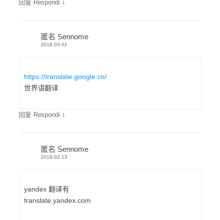
↓
回复 Respondi
匿名 Sennome
2018.03.02
https://translate.google.cn/
世界语翻译
↓
回复 Respondi
匿名 Sennome
2019.03.13
yandex 翻译有
translate.yandex.com