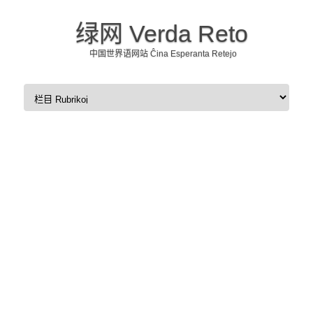
绿网 Verda Reto
中国世界语网站 Ĉina Esperanta Retejo
Skip to content