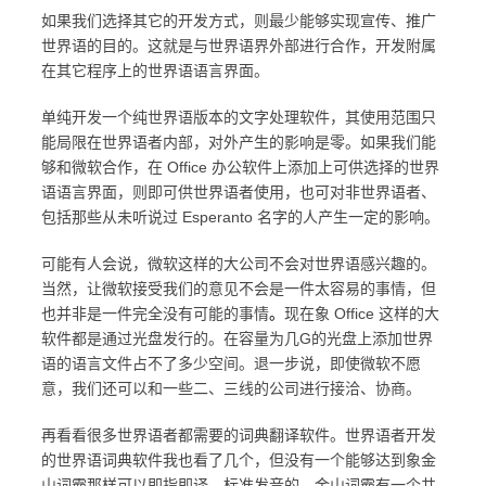
如果我们选择其它的开发方式，则最少能够实现宣传、推广
世界语的目的。这就是与世界语界外部进行合作，开发附属
在其它程序上的世界语语言界面。
单纯开发一个纯世界语版本的文字处理软件，其使用范围只
能局限在世界语者内部，对外产生的影响是零。如果我们能
够和微软合作，在 Office 办公软件上添加上可供选择的世界
语语言界面，则即可供世界语者使用，也可对非世界语者、
包括那些从未听说过 Esperanto 名字的人产生一定的影响。
可能有人会说，微软这样的大公司不会对世界语感兴趣的。
当然，让微软接受我们的意见不会是一件太容易的事情，但
也并非是一件完全没有可能的事情
。
现在象 Office 这样的大
软件都是通过光盘发行的。在容量为几G的光盘上添加世界
语的语言文件占不了多少空间。退一步说，即使微软不愿
意，我们还可以和一些二、三线的公司进行接洽、协商。
再看看很多世界语者都需要的词典翻译软件。世界语者开发
的世界语词典软件我也看了几个，但没有一个能够达到象金
山词霸那样可以即指即译、标准发音的。金山词霸有一个共