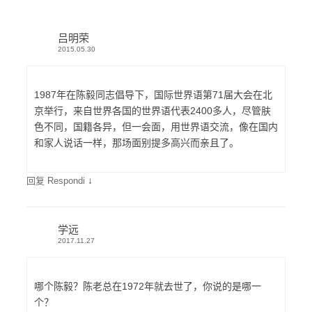
吕明荣
2015.05.30
1987年在陈毅同志倡导下，国际世界语第71届大会在北
京举行，来自世界各国的世界语代表2400多人，尽管肤
色不同，国籍各异，但一会面，用世界语交流，像在国内
和家人说话一样，那场面别提多高兴而亲且了。
↓
回复 Respondi
学远
2017.11.27
哪个陈毅？陈老总在1972年就去世了，你说的是哪一
个？