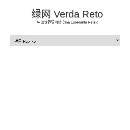
绿网 Verda Reto
中国世界语网站 Ĉina Esperanta Retejo
Skip to content