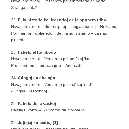
Novaj proverboj – Versareto pri kunmetado de vortoj
Strangaj pafaĵoj
22.
El la historio kaj legendoj de la spunera tribo
Novaj proverboj – Supersignoj – Lingvaj bariloj – Reklamoj
Por memori la planedojn de nia sunsistemo – La naŭ
planedoj
23.
Fabelo el Kamboĝo
Novaj proverboj – Versareto pri ‘per’ kaj ‘kun’
Problemo en intemacia juro – Anonceto
24.
Atingoj en alta aĝo
Novaj proverboj – Versareto pri ‘ind’ kaj ‘end’
«Lingvaj Respondoj»
25.
Fabelo de la vaskoj
Pensigaj vortoj – Sur pordo de biblioteko
26.
Juĝejaj komedioj [1]