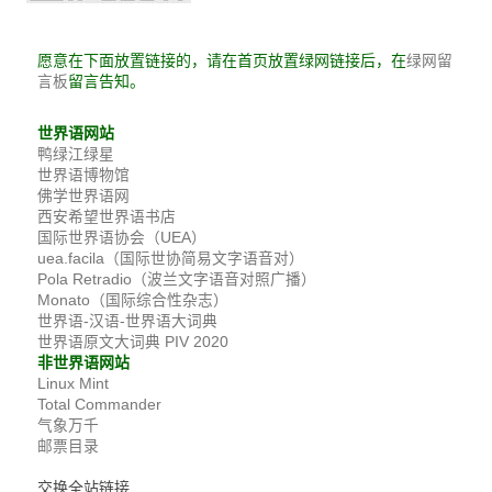
愿意在下面放置链接的，请在首页放置绿网链接后，在
绿网留
留言告知。
言板
世界语网站
鸭绿江绿星
世界语博物馆
佛学世界语网
西安希望世界语书店
国际世界语协会（UEA）
uea.facila（国际世协简易文字语音对）
Pola Retradio（波兰文字语音对照广播）
Monato（国际综合性杂志）
世界语-汉语-世界语大词典
世界语原文大词典 PIV 2020
非世界语网站
Linux Mint
Total Commander
气象万千
邮票目录
交换全站链接