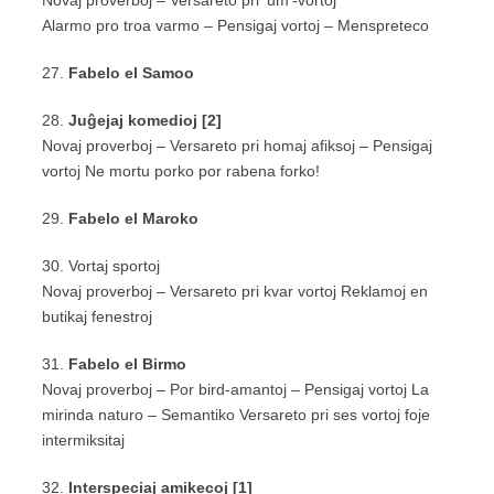
Novaj proverboj – Versareto pri ‘um’-vortoj
Alarmo pro troa varmo – Pensigaj vortoj – Menspreteco
27.
Fabelo el Samoo
28.
Juĝejaj komedioj [2]
Novaj proverboj – Versareto pri homaj afiksoj – Pensigaj
vortoj Ne mortu porko por rabena forko!
29.
Fabelo el Maroko
30. Vortaj sportoj
Novaj proverboj – Versareto pri kvar vortoj Reklamoj en
butikaj fenestroj
31.
Fabelo el Birmo
Novaj proverboj – Por bird-amantoj – Pensigaj vortoj La
mirinda naturo – Semantiko Versareto pri ses vortoj foje
intermiksitaj
32.
Interspeciaj amikecoj [1]