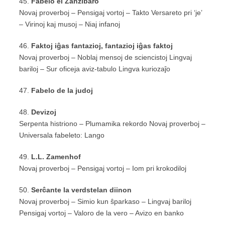
45.
Fabelo el Zanzibaro
Novaj proverboj – Pensigaj vortoj – Takto Versareto pri ‘je’
– Virinoj kaj musoj – Niaj infanoj
46.
Faktoj iĝas fantazioj, fantazioj iĝas faktoj
Novaj proverboj – Noblaj mensoj de sciencistoj Lingvaj
bariloj – Sur oficeja aviz-tabulo Lingva kuriozaĵo
47.
Fabelo de la judoj
48.
Devizoj
Serpenta histriono – Plumamika rekordo Novaj proverboj –
Universala fabeleto: Lango
49.
L.L. Zamenhof
Novaj proverboj – Pensigaj vortoj – Iom pri krokodiloj
50.
Serĉante la verdstelan diinon
Novaj proverboj – Simio kun ŝparkaso – Lingvaj bariloj
Pensigaj vortoj – Valoro de la vero – Avizo en banko