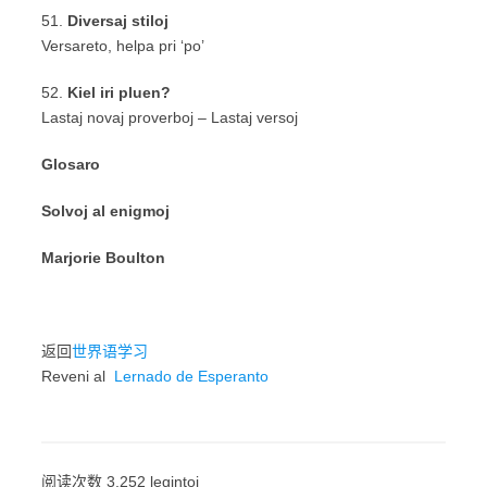
51.
Diversaj stiloj
Versareto, helpa pri ‘po’
52.
Kiel iri pluen?
Lastaj novaj proverboj – Lastaj versoj
Glosaro
Solvoj al enigmoj
Marjorie Boulton
返回
世界语学习
Reveni al
Lernado de Esperanto
阅读次数 3,252 legintoj