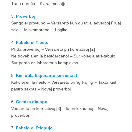
Trafa riproĉo – Klaraj mesaĝoj
3.
Proverboj
Sango el provtuboj – Versareto kun du utilaj adverboj Fruaj
scioj – Miskomprenoj – Logiko
4.
Fabelo el Tibeto
Pli da proverboj – Versareto pri korelativoj [2]
Ne trovebla en la bestĝardeno! – Sur kolegia afiŝ-tabulo
Sur pordo en laboratoria komplekso
5.
Kiel utila Esperanto jam estas!
Kukoloj en la nesto – Versareto pri ‘ig’ kaj ‘iĝ’ – Takto Kiel
pastro sakras – Novaj proverboj
6.
Geedza dialogo
Versareto pri korelativoj [3] – Io pri loknomoj – Novaj
proverboj
7.
Fabelo el Etiopujo