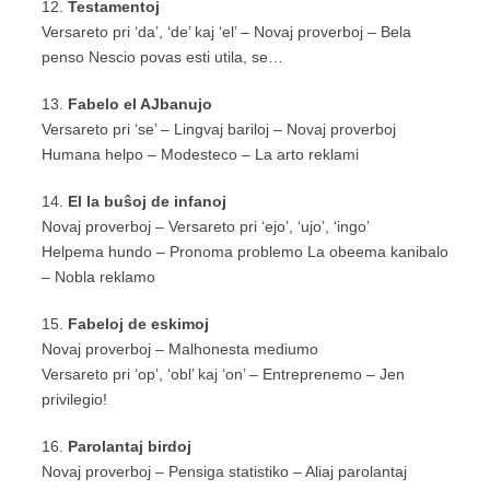
12.
Testamentoj
Versareto pri ‘da’, ‘de’ kaj ‘el’ – Novaj proverboj – Bela
penso Nescio povas esti utila, se…
13.
Fabelo el AJbanujo
Versareto pri ‘se’ – Lingvaj bariloj – Novaj proverboj
Humana helpo – Modesteco – La arto reklami
14.
El la buŝoj de infanoj
Novaj proverboj – Versareto pri ‘ejo’, ‘ujo’, ‘ingo’
Helpema hundo – Pronoma problemo La obeema kanibalo
– Nobla reklamo
15.
Fabeloj de eskimoj
Novaj proverboj – Malhonesta mediumo
Versareto pri ‘op’, ‘obl’ kaj ‘on’ – Entreprenemo – Jen
privilegio!
16.
Parolantaj birdoj
Novaj proverboj – Pensiga statistiko – Aliaj parolantaj