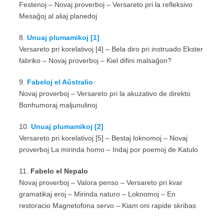
Festenoj – Novaj proverboj – Versareto pri la refleksivo
Mesaĝoj al aliaj planedoj
8.
Unuaj plumamikoj [1]
Versareto pri korelativoj [4] – Bela diro pri instruado Ekster
fabriko – Novaj proverboj – Kiel difini malsaĝon?
9.
Fabeloj el Aŭstralio
Novaj proverboj – Versareto pri la akuzativo de direkto
Bonhumoraj maljunulinoj
10.
Unuaj plumamikoj [2]
Versareto pri korelativoj [5] – Bestaj loknomoj – Novaj
proverboj La mirinda homo – Indaj por poemoj de Katulo
11.
Fabelo el Nepalo
Novaj proverboj – Valora penso – Versareto pri kvar
gramatikaj eroj – Mirinda naturo – Loknomoj – En
restoracio Magnetofona servo – Kiam oni rapide skribas